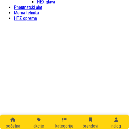
HEX glava
Pneumatski alat
Merna tehnika
HTZ oprema
početna
akcije
kategorije
brendovi
nalog