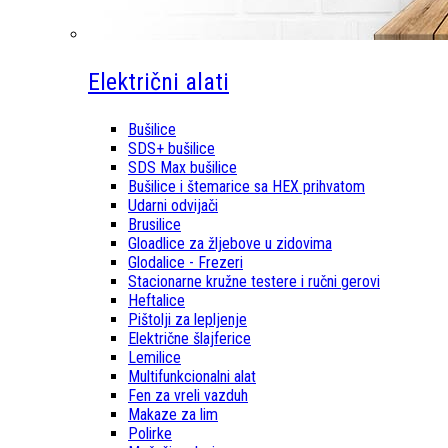
Električni alati
Bušilice
SDS+ bušilice
SDS Max bušilice
Bušilice i štemarice sa HEX prihvatom
Udarni odvijači
Brusilice
Gloadlice za žljebove u zidovima
Glodalice - Frezeri
Stacionarne kružne testere i ručni gerovi
Heftalice
Pištolji za lepljenje
Električne šlajferice
Lemilice
Multifunkcionalni alat
Fen za vreli vazduh
Makaze za lim
Polirke