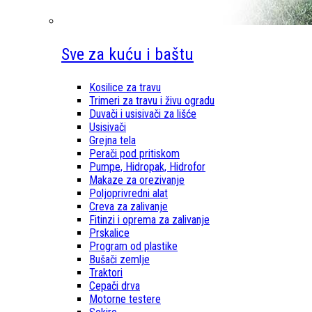
Sve za kuću i baštu
Kosilice za travu
Trimeri za travu i živu ogradu
Duvači i usisivači za lišće
Usisivači
Grejna tela
Perači pod pritiskom
Pumpe, Hidropak, Hidrofor
Makaze za orezivanje
Poljoprivredni alat
Creva za zalivanje
Fitinzi i oprema za zalivanje
Prskalice
Program od plastike
Bušači zemlje
Traktori
Cepači drva
Motorne testere