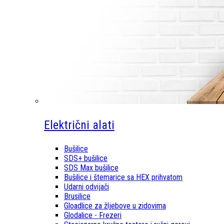
Električni alati
Bušilice
SDS+ bušilice
SDS Max bušilice
Bušilice i štemarice sa HEX prihvatom
Udarni odvijači
Brusilice
Gloadlice za žljebove u zidovima
Glodalice - Frezeri