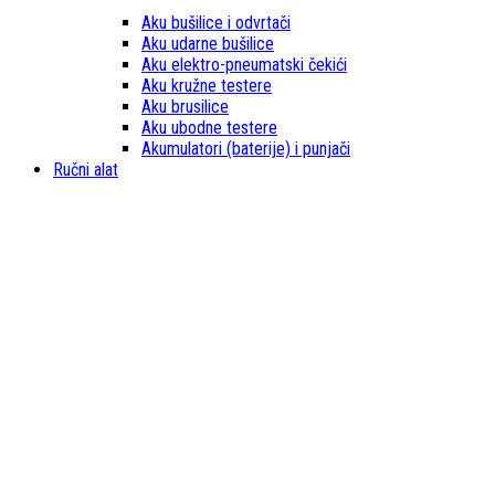
Aku bušilice i odvrtači
Aku udarne bušilice
Aku elektro-pneumatski čekići
Aku kružne testere
Aku brusilice
Aku ubodne testere
Akumulatori (baterije) i punjači
Ručni alat