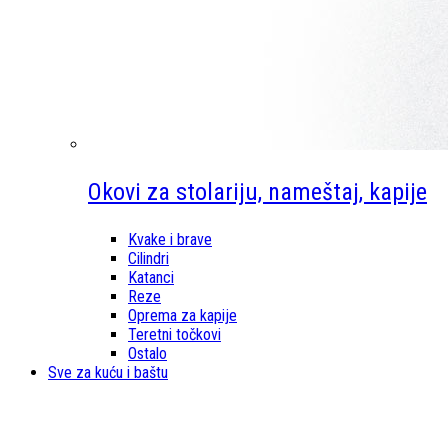
Okovi za stolariju, nameštaj, kapije
Kvake i brave
Cilindri
Katanci
Reze
Oprema za kapije
Teretni točkovi
Ostalo
Sve za kuću i baštu