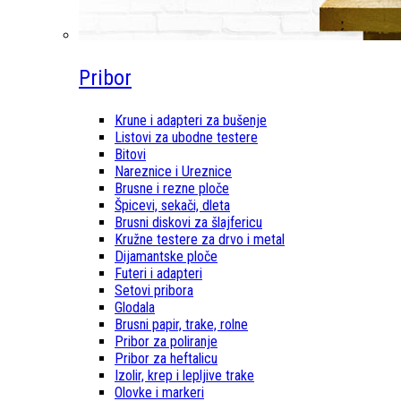
Pribor
Krune i adapteri za bušenje
Listovi za ubodne testere
Bitovi
Nareznice i Ureznice
Brusne i rezne ploče
Špicevi, sekači, dleta
Brusni diskovi za šlajfericu
Kružne testere za drvo i metal
Dijamantske ploče
Futeri i adapteri
Setovi pribora
Glodala
Brusni papir, trake, rolne
Pribor za poliranje
Pribor za heftalicu
Izolir, krep i lepljive trake
Olovke i markeri