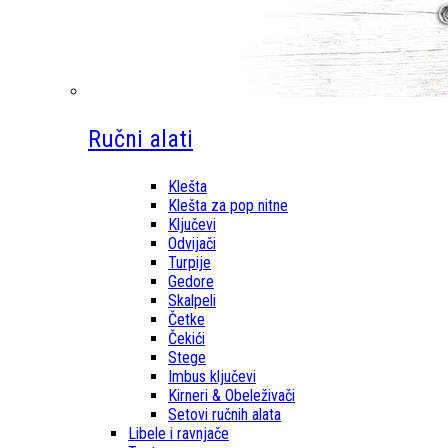
Ručni alati
Klešta
Klešta za pop nitne
Ključevi
Odvijači
Turpije
Gedore
Skalpeli
Četke
Čekići
Stege
Imbus ključevi
Kirneri & Obeleživači
Setovi ručnih alata
Libele i ravnjače