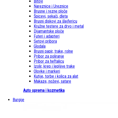
Bitovi
Nareznice i Ureznice
Brusne i rezne ploče
Špicevi, sekači, dleta
Brusni diskovi za šlajfericu
Kružne testere za drvo i metal
Dijamantske ploče
Futeri i adapteri
Setovi pribora
Glodala
Brusni papir, trake, rolne
Pribor za poliranje
Pribor za heftalicu
Izolir, krep i lepljive trake
Olovke i markeri
Kutije, torbe i kolica za alat
Makaze, noževi, satare
Auto oprema i kozmetika
Burgije