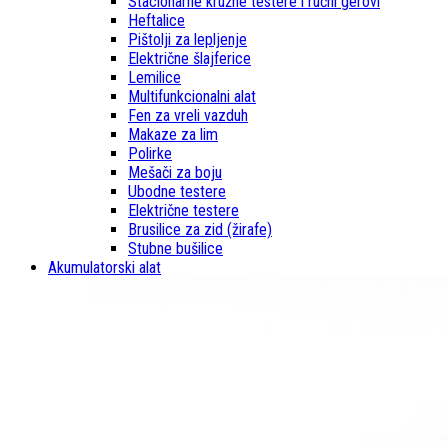
Stacionarne kružne testere i ručni gerovi
Heftalice
Pištolji za lepljenje
Električne šlajferice
Lemilice
Multifunkcionalni alat
Fen za vreli vazduh
Makaze za lim
Polirke
Mešači za boju
Ubodne testere
Električne testere
Brusilice za zid (žirafe)
Stubne bušilice
Akumulatorski alat