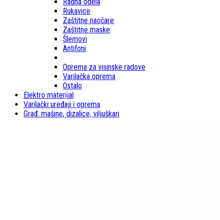
Radna odela
Rukavice
Zaštitne naočare
Zaštitne maske
Šlemovi
Antifoni
Oprema za visinske radove
Varilačka oprema
Ostalo
Elektro materijal
Varilački uređaji i oprema
Građ. mašine, dizalice, viljuškari