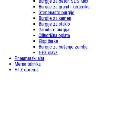
Burgije za beton SDS Max
Burgije za granit i keramiku
Stepenaste burgije
Burgije za kamen
Burgije za staklo
Garniture burgija
Cilindrična oplata
Klap šarke
Burgije za bušenje zemlje
HEX glava
Pneumatski alat
Merna tehnika
HTZ oprema