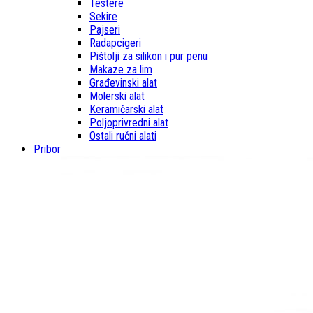
Testere
Sekire
Pajseri
Radapcigeri
Pištolji za silikon i pur penu
Makaze za lim
Građevinski alat
Molerski alat
Keramičarski alat
Poljoprivredni alat
Ostali ručni alati
Pribor