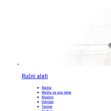
Ručni alati
Klešta
Klešta za pop nitne
Ključevi
Odvijači
Turpije