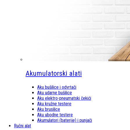
Akumulatorski alati
Aku bušilice i odvrtači
Aku udarne bušilice
Aku elektro-pneumatski čekići
Aku kružne testere
Aku brusilice
Aku ubodne testere
Akumulatori (baterije) i punjači
Ručni alat