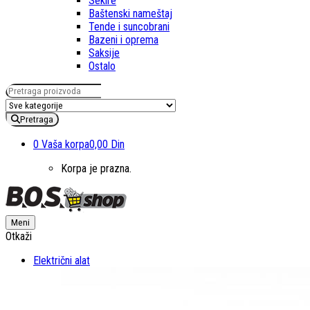
Sekire
Baštenski nameštaj
Tende i suncobrani
Bazeni i oprema
Saksije
Ostalo
Pretraga za:
Pretraga
0
Vaša korpa
0,00 Din
Korpa je prazna.
Meni
Otkaži
Električni alat