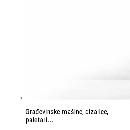
Građevinske mašine, dizalice,
paletari...