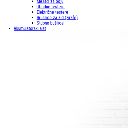
Mešači za boju
Ubodne testere
Električne testere
Brusilice za zid (žirafe)
Stubne bušilice
Akumulatorski alat