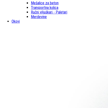
Mešalice za beton
Transportna kolica
Ručni viljuškari - Paletari
Merdevine
Okovi