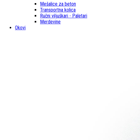
Mešalice za beton
Transportna kolica
Ručni viljuškari - Paletari
Merdevine
Okovi