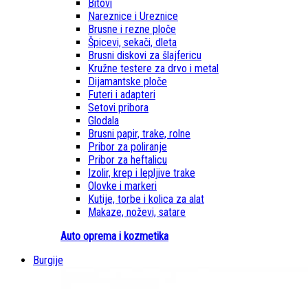
Bitovi
Nareznice i Ureznice
Brusne i rezne ploče
Špicevi, sekači, dleta
Brusni diskovi za šlajfericu
Kružne testere za drvo i metal
Dijamantske ploče
Futeri i adapteri
Setovi pribora
Glodala
Brusni papir, trake, rolne
Pribor za poliranje
Pribor za heftalicu
Izolir, krep i lepljive trake
Olovke i markeri
Kutije, torbe i kolica za alat
Makaze, noževi, satare
Auto oprema i kozmetika
Burgije