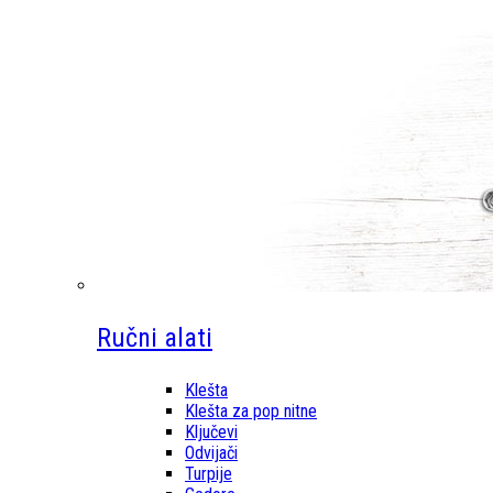
Ručni alati
Klešta
Klešta za pop nitne
Ključevi
Odvijači
Turpije