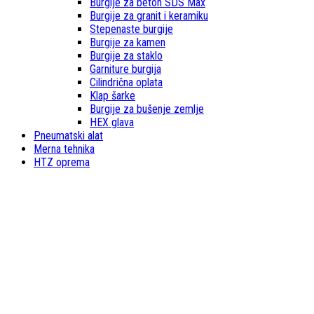
Burgije za beton SDS Max
Burgije za granit i keramiku
Stepenaste burgije
Burgije za kamen
Burgije za staklo
Garniture burgija
Cilindrična oplata
Klap šarke
Burgije za bušenje zemlje
HEX glava
Pneumatski alat
Merna tehnika
HTZ oprema