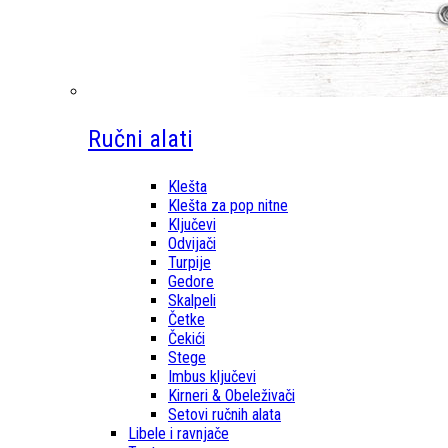
Ručni alati
Klešta
Klešta za pop nitne
Ključevi
Odvijači
Turpije
Gedore
Skalpeli
Četke
Čekići
Stege
Imbus ključevi
Kirneri & Obeleživači
Setovi ručnih alata
Libele i ravnjače