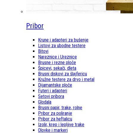
Pribor
Krune i adapteri za bušenje
Listovi za ubodne testere
Bitovi
Nareznice i Ureznice
Brusne i rezne ploče
Špicevi, sekači, dleta
Brusni diskovi za šlajfericu
Kružne testere za drvo i metal
Dijamantske ploče
Futeri i adapteri
Setovi pribora
Glodala
Brusni papir, trake, rolne
Pribor za poliranje
Pribor za heftalicu
Izolir, krep i lepljive trake
Olovke i markeri