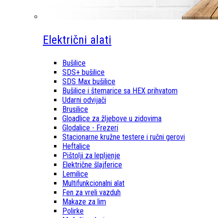
Električni alati
Bušilice
SDS+ bušilice
SDS Max bušilice
Bušilice i štemarice sa HEX prihvatom
Udarni odvijači
Brusilice
Gloadlice za žljebove u zidovima
Glodalice - Frezeri
Stacionarne kružne testere i ručni gerovi
Heftalice
Pištolji za lepljenje
Električne šlajferice
Lemilice
Multifunkcionalni alat
Fen za vreli vazduh
Makaze za lim
Polirke