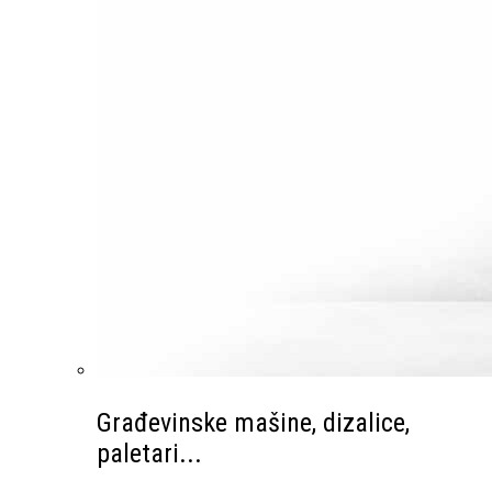
Građevinske mašine, dizalice,
paletari...