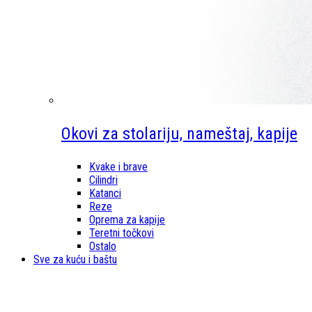
Okovi za stolariju, nameštaj, kapije
Kvake i brave
Cilindri
Katanci
Reze
Oprema za kapije
Teretni točkovi
Ostalo
Sve za kuću i baštu