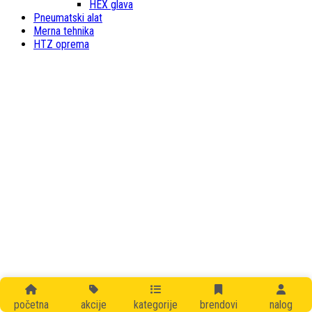
HEX glava
Pneumatski alat
Merna tehnika
HTZ oprema
početna
akcije
kategorije
brendovi
nalog