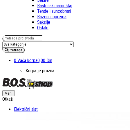
Sekire
Baštenski nameštaj
Tende i suncobrani
Bazeni i oprema
Saksije
Ostalo
Pretraga za:
Pretraga
0
Vaša korpa
0,00 Din
Korpa je prazna.
Meni
Otkaži
Električni alat