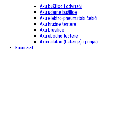
Aku bušilice i odvrtači
Aku udarne bušilice
Aku elektro-pneumatski čekići
Aku kružne testere
Aku brusilice
Aku ubodne testere
Akumulatori (baterije) i punjači
Ručni alat