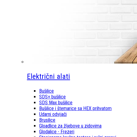
Električni alati
Bušilice
SDS+ bušilice
SDS Max bušilice
Bušilice i štemarice sa HEX prihvatom
Udarni odvijači
Brusilice
Gloadlice za žljebove u zidovima
Glodalice - Frezeri