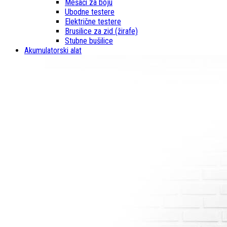
Mešači za boju
Ubodne testere
Električne testere
Brusilice za zid (žirafe)
Stubne bušilice
Akumulatorski alat