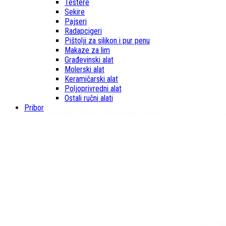
Testere
Sekire
Pajseri
Radapcigeri
Pištolji za silikon i pur penu
Makaze za lim
Građevinski alat
Molerski alat
Keramičarski alat
Poljoprivredni alat
Ostali ručni alati
Pribor