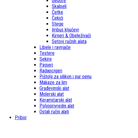
Gedore
Skalpeli
Četke
Čekići
Stege
Imbus ključevi
Kirneri & Obeleživači
Setovi ručnih alata
Libele i ravnjače
Testere
Sekire
Pajseri
Radapcigeri
Pištolji za silikon i pur penu
Makaze za lim
Građevinski alat
Molerski alat
Keramičarski alat
Poljoprivredni alat
Ostali ručni alati
Pribor