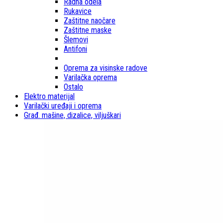
Radna odela
Rukavice
Zaštitne naočare
Zaštitne maske
Šlemovi
Antifoni
Oprema za visinske radove
Varilačka oprema
Ostalo
Elektro materijal
Varilački uređaji i oprema
Građ. mašine, dizalice, viljuškari