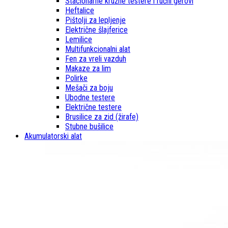
Stacionarne kružne testere i ručni gerovi
Heftalice
Pištolji za lepljenje
Električne šlajferice
Lemilice
Multifunkcionalni alat
Fen za vreli vazduh
Makaze za lim
Polirke
Mešači za boju
Ubodne testere
Električne testere
Brusilice za zid (žirafe)
Stubne bušilice
Akumulatorski alat