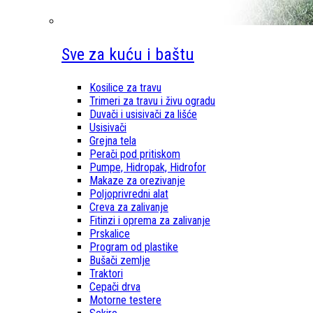
Sve za kuću i baštu
Kosilice za travu
Trimeri za travu i živu ogradu
Duvači i usisivači za lišće
Usisivači
Grejna tela
Perači pod pritiskom
Pumpe, Hidropak, Hidrofor
Makaze za orezivanje
Poljoprivredni alat
Creva za zalivanje
Fitinzi i oprema za zalivanje
Prskalice
Program od plastike
Bušači zemlje
Traktori
Cepači drva
Motorne testere