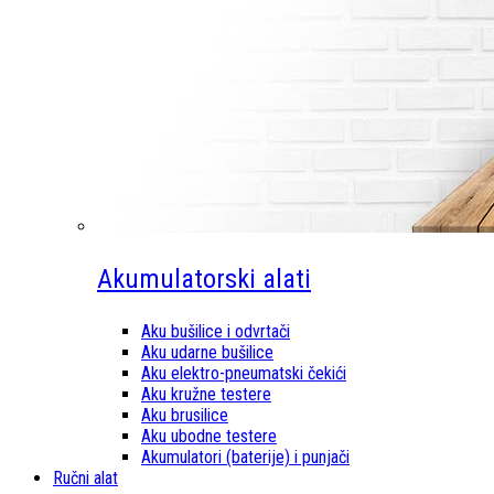
Akumulatorski alati
Aku bušilice i odvrtači
Aku udarne bušilice
Aku elektro-pneumatski čekići
Aku kružne testere
Aku brusilice
Aku ubodne testere
Akumulatori (baterije) i punjači
Ručni alat