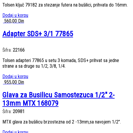
Tolsen ključ 79182 za stezanje futera na bušilici, prihvata do 16mm.
Dodaj u korpu
560,00
Din
Adapter SDS+ 3/1 77865
Šifra:
22166
Tolsen adapteri 77865 u setu 3 komada, SDS+ prihvat sa jedne
strane a sa druge su 1/2, 3/8, 1/4.
Dodaj u korpu
955,00
Din
Glava za Busilicu Samostezuca 1/2″ 2-
13mm MTX 168079
Šifra:
20981
MTX glava za bušilicu brzostezna od 2 -13mm,sa navojem 1/2″.
Dodaj u korpu