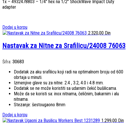
1x – 4932478803 – 1/4″ hex na 1/2″ ShockWave Impact Duty
adapter
Dodaj u korpu
2.320,00
Din
Nastavak za Nitne za Srafilicu/24008 76063
Šifra:
30683
Dodatak za aku srafilicu koji radi na optimalnom broju od 600
obrtaja u minuti.
Izmenjive glave su za nitne: 2.4 , 3.2, 4.0 i 4.8 mm.
Dodatak se ne može koristiti sa udarnim čekić bušilicama.
Može da se koristi sa: inox nitnama, čeličnim, bakarnim i alu
nitnama.
Stezanje: šestougaono 8mm
Dodaj u korpu
1.299,00
Din