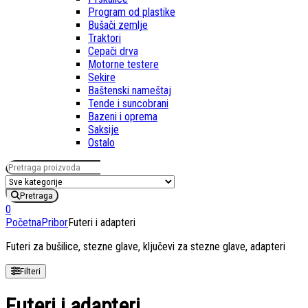
Program od plastike
Bušači zemlje
Traktori
Cepači drva
Motorne testere
Sekire
Baštenski nameštaj
Tende i suncobrani
Bazeni i oprema
Saksije
Ostalo
Pretraga za:
Pretraga
0
Početna
Pribor
Futeri i adapteri
Futeri za bušilice, stezne glave, ključevi za stezne glave, adapteri
Filteri
Futeri i adapteri