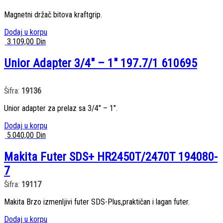
Magnetni držač bitova kraftgrip.
Dodaj u korpu
3.109,00
Din
Unior Adapter 3/4″ – 1″ 197.7/1 610695
Šifra:
19136
Unior adapter za prelaz sa 3/4″ – 1″.
Dodaj u korpu
5.040,00
Din
Makita Futer SDS+ HR2450T/2470T 194080-
7
Šifra:
19117
Makita Brzo izmenljivi futer SDS-Plus,praktičan i lagan futer.
Dodaj u korpu