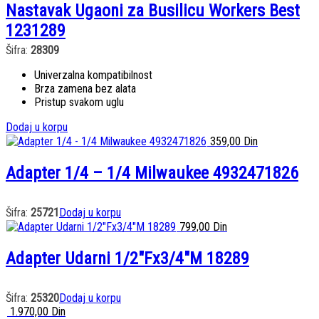
Nastavak Ugaoni za Busilicu Workers Best
1231289
Šifra:
28309
Univerzalna kompatibilnost
Brza zamena bez alata
Pristup svakom uglu
Dodaj u korpu
359,00
Din
Adapter 1/4 – 1/4 Milwaukee 4932471826
Šifra:
25721
Dodaj u korpu
799,00
Din
Adapter Udarni 1/2″Fx3/4″M 18289
Šifra:
25320
Dodaj u korpu
1.970,00
Din