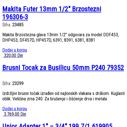
Makita Futer 13mm 1/2″ Brzostezni
196306-3
Šifra:
23485
Makita Brzostezna glava 13mm 1/2″ odgovara za model DDF453,
DHP453, DF457D, HP457D, 6391, 8391, 6381, 8381
Dodaj u korpu
320,00
Din
Brusni Tocak za Busilicu 50mm P240 79352
Šifra:
23299
Izdržljivi brusni točak izrađen od najlonskih vlakana s drškom. Kuglasti
oblik. Veličina zrna 240. Za brušenje i čišćenje drva i metala.
Dodaj u korpu
3.769,00
Din
Unior Adapter 1″ – 3/4″ 199.7/1 619905