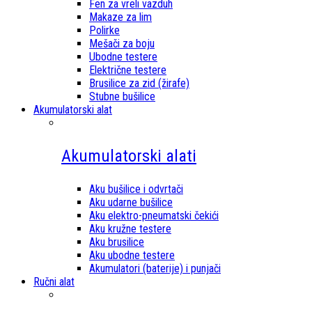
Fen za vreli vazduh
Makaze za lim
Polirke
Mešači za boju
Ubodne testere
Električne testere
Brusilice za zid (žirafe)
Stubne bušilice
Akumulatorski alat
Akumulatorski alati
Aku bušilice i odvrtači
Aku udarne bušilice
Aku elektro-pneumatski čekići
Aku kružne testere
Aku brusilice
Aku ubodne testere
Akumulatori (baterije) i punjači
Ručni alat