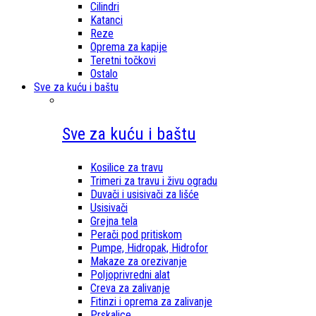
Cilindri
Katanci
Reze
Oprema za kapije
Teretni točkovi
Ostalo
Sve za kuću i baštu
Sve za kuću i baštu
Kosilice za travu
Trimeri za travu i živu ogradu
Duvači i usisivači za lišće
Usisivači
Grejna tela
Perači pod pritiskom
Pumpe, Hidropak, Hidrofor
Makaze za orezivanje
Poljoprivredni alat
Creva za zalivanje
Fitinzi i oprema za zalivanje
Prskalice