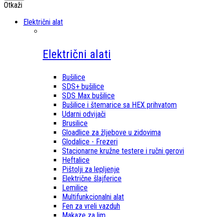
Otkaži
Električni alat
Električni alati
Bušilice
SDS+ bušilice
SDS Max bušilice
Bušilice i štemarice sa HEX prihvatom
Udarni odvijači
Brusilice
Gloadlice za žljebove u zidovima
Glodalice - Frezeri
Stacionarne kružne testere i ručni gerovi
Heftalice
Pištolji za lepljenje
Električne šlajferice
Lemilice
Multifunkcionalni alat
Fen za vreli vazduh
Makaze za lim