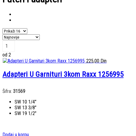
od 2
225,00
Din
Adapteri U Garnituri 3kom Raxx 1256995
Šifra:
31569
SW 10 1/4″
SW 13 3/8″
SW 19 1/2″
Dodaj u korpu