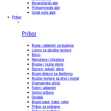
Keramičarski alat
Poljoprivredni alat
Ostali ručni alati
Pribor
Pribor
Krune i adapteri za bušenje
Listovi za ubodne testere
Bitovi
Nareznice i Ureznice
Brusne i rezne ploče
Špicevi, sekači, dleta
Brusni diskovi za šlajfericu
Kružne testere za drvo i metal
Dijamantske ploče
Futeri i adapteri
Setovi pribora
Glodala
Brusni papir, trake, rolne
Pribor za poliranje