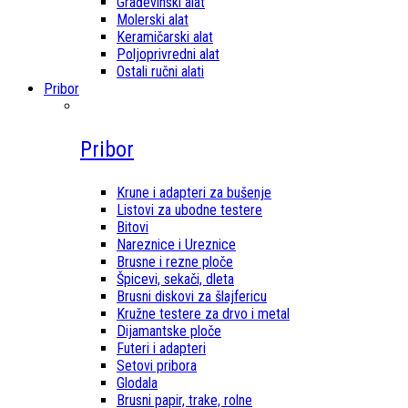
Građevinski alat
Molerski alat
Keramičarski alat
Poljoprivredni alat
Ostali ručni alati
Pribor
Pribor
Krune i adapteri za bušenje
Listovi za ubodne testere
Bitovi
Nareznice i Ureznice
Brusne i rezne ploče
Špicevi, sekači, dleta
Brusni diskovi za šlajfericu
Kružne testere za drvo i metal
Dijamantske ploče
Futeri i adapteri
Setovi pribora
Glodala
Brusni papir, trake, rolne