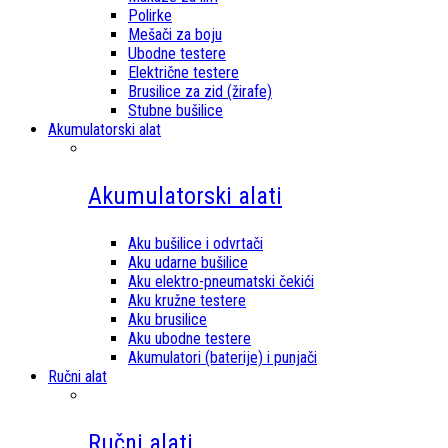
Polirke
Mešači za boju
Ubodne testere
Električne testere
Brusilice za zid (žirafe)
Stubne bušilice
Akumulatorski alat
Akumulatorski alati
Aku bušilice i odvrtači
Aku udarne bušilice
Aku elektro-pneumatski čekići
Aku kružne testere
Aku brusilice
Aku ubodne testere
Akumulatori (baterije) i punjači
Ručni alat
Ručni alati