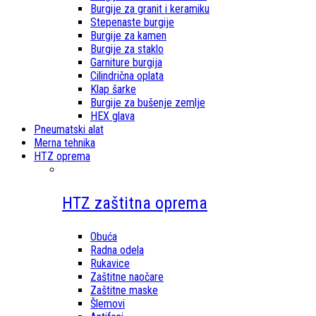
Burgije za granit i keramiku
Stepenaste burgije
Burgije za kamen
Burgije za staklo
Garniture burgija
Cilindrična oplata
Klap šarke
Burgije za bušenje zemlje
HEX glava
Pneumatski alat
Merna tehnika
HTZ oprema
HTZ zaštitna oprema
Obuća
Radna odela
Rukavice
Zaštitne naočare
Zaštitne maske
Šlemovi