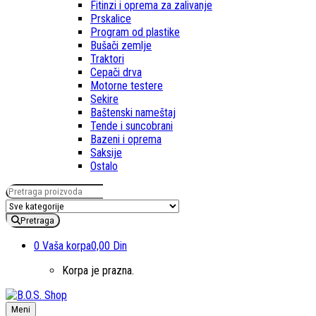
Fitinzi i oprema za zalivanje
Prskalice
Program od plastike
Bušači zemlje
Traktori
Cepači drva
Motorne testere
Sekire
Baštenski nameštaj
Tende i suncobrani
Bazeni i oprema
Saksije
Ostalo
Pretraga za:
Pretraga
0
Vaša korpa
0,00 Din
Korpa je prazna.
Meni