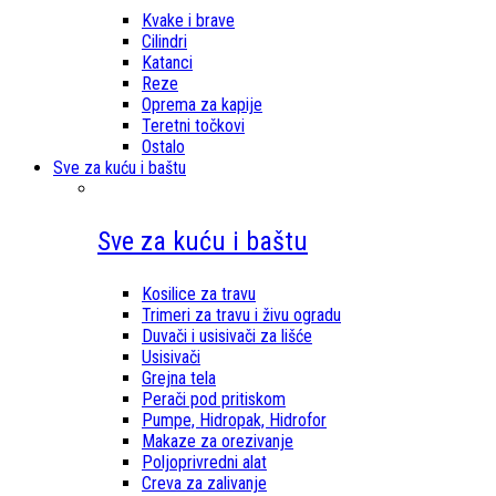
Kvake i brave
Cilindri
Katanci
Reze
Oprema za kapije
Teretni točkovi
Ostalo
Sve za kuću i baštu
Sve za kuću i baštu
Kosilice za travu
Trimeri za travu i živu ogradu
Duvači i usisivači za lišće
Usisivači
Grejna tela
Perači pod pritiskom
Pumpe, Hidropak, Hidrofor
Makaze za orezivanje
Poljoprivredni alat
Creva za zalivanje