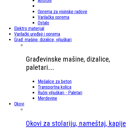
Antifoni
Oprema za visinske radove
Varilačka oprema
Ostalo
Elektro materijal
Varilački uređaji i oprema
Građ. mašine, dizalice, viljuškari
Građevinske mašine, dizalice,
paletari...
Mešalice za beton
Transportna kolica
Ručni viljuškari - Paletari
Merdevine
Okovi
Okovi za stolariju, nameštaj, kapije