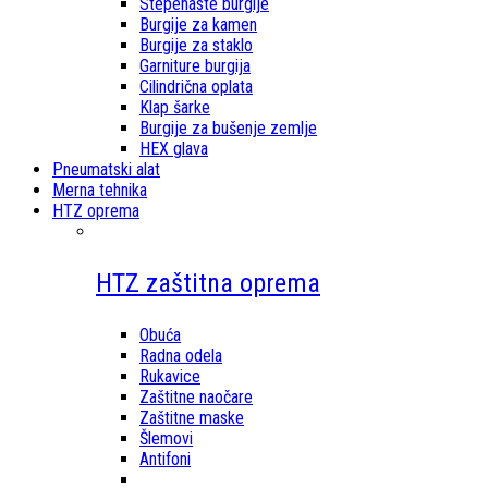
Stepenaste burgije
Burgije za kamen
Burgije za staklo
Garniture burgija
Cilindrična oplata
Klap šarke
Burgije za bušenje zemlje
HEX glava
Pneumatski alat
Merna tehnika
HTZ oprema
HTZ zaštitna oprema
Obuća
Radna odela
Rukavice
Zaštitne naočare
Zaštitne maske
Šlemovi
Antifoni