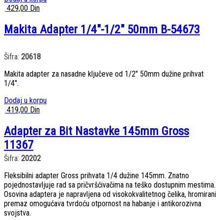
429,00
Din
Makita Adapter 1/4″-1/2″ 50mm B-54673
Šifra:
20618
Makita adapter za nasadne ključeve od 1/2″ 50mm dužine prihvat
1/4″.
Dodaj u korpu
419,00
Din
Adapter za Bit Nastavke 145mm Gross
11367
Šifra:
20202
Fleksibilni adapter Gross prihvata 1/4 dužine 145mm. Znatno
pojednostavljuje rad sa pričvršćivačima na teško dostupnim mestima.
Osovina adaptera je napravljena od visokokvalitetnog čelika, hromirani
premaz omogućava tvrdoću otpornost na habanje i antikorozivna
svojstva.