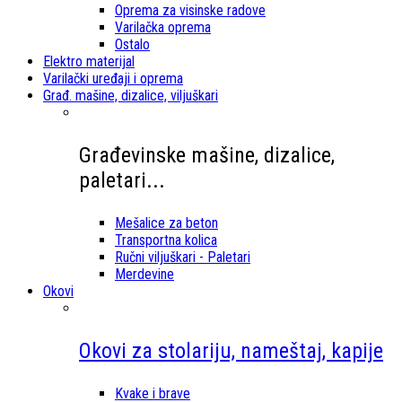
Oprema za visinske radove
Varilačka oprema
Ostalo
Elektro materijal
Varilački uređaji i oprema
Građ. mašine, dizalice, viljuškari
Građevinske mašine, dizalice,
paletari...
Mešalice za beton
Transportna kolica
Ručni viljuškari - Paletari
Merdevine
Okovi
Okovi za stolariju, nameštaj, kapije
Kvake i brave