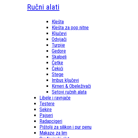
Ručni alati
Klešta
Klešta za pop nitne
Ključevi
Odvijači
Turpije
Gedore
Skalpeli
Četke
Čekići
Stege
Imbus ključevi
Kirneri & Obeleživači
Setovi ručnih alata
Libele i ravnjače
Testere
Sekire
Pajseri
Radapcigeri
Pištolji za silikon i pur penu
Makaze za lim