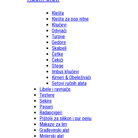
Klešta
Klešta za pop nitne
Ključevi
Odvijači
Turpije
Gedore
Skalpeli
Četke
Čekići
Stege
Imbus ključevi
Kirneri & Obeleživači
Setovi ručnih alata
Libele i ravnjače
Testere
Sekire
Pajseri
Radapcigeri
Pištolji za silikon i pur penu
Makaze za lim
Građevinski alat
Molerski alat