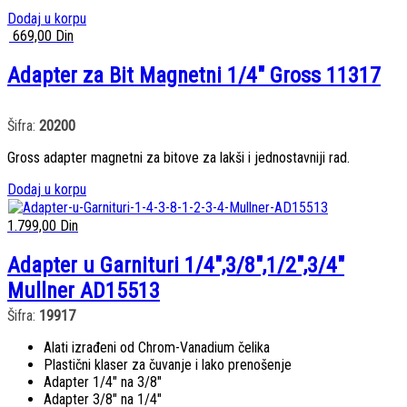
Dodaj u korpu
669,00
Din
Adapter za Bit Magnetni 1/4″ Gross 11317
Šifra:
20200
Gross adapter magnetni za bitove za lakši i jednostavniji rad.
Dodaj u korpu
1.799,00
Din
Adapter u Garnituri 1/4″,3/8″,1/2″,3/4″
Mullner AD15513
Šifra:
19917
Alati izrađeni od Chrom-Vanadium čelika
Plastični klaser za čuvanje i lako prenošenje
Adapter 1/4″ na 3/8″
Adapter 3/8″ na 1/4″