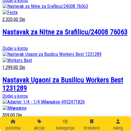
Dodaj u korpu
2.320,00
Din
Nastavak za Nitne za Srafilicu/24008 76063
Dodaj u korpu
1.299,00
Din
Nastavak Ugaoni za Busilicu Workers Best
1231289
Dodaj u korpu
359,00
Din
Adapter 1/4 – 1/4 Milwaukee 4932471826
početna
akcije
kategorije
brendovi
nalog