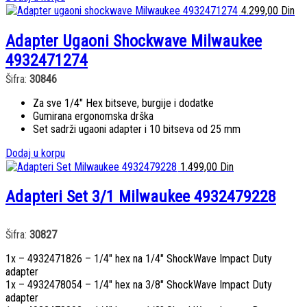
4.299,00
Din
Adapter Ugaoni Shockwave Milwaukee
4932471274
Šifra:
30846
Za sve 1/4″ Hex bitseve, burgije i dodatke
Gumirana ergonomska drška
Set sadrži ugaoni adapter i 10 bitseva od 25 mm
Dodaj u korpu
1.499,00
Din
Adapteri Set 3/1 Milwaukee 4932479228
Šifra:
30827
1x – 4932471826 – 1/4″ hex na 1/4″ ShockWave Impact Duty
adapter
1x – 4932478054 – 1/4″ hex na 3/8″ ShockWave Impact Duty
adapter