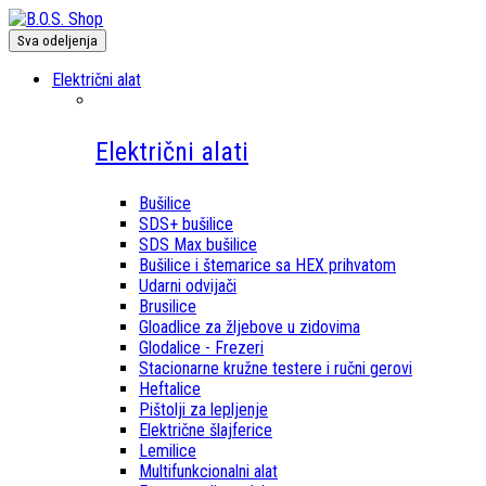
Sva odeljenja
Električni alat
Električni alati
Bušilice
SDS+ bušilice
SDS Max bušilice
Bušilice i štemarice sa HEX prihvatom
Udarni odvijači
Brusilice
Gloadlice za žljebove u zidovima
Glodalice - Frezeri
Stacionarne kružne testere i ručni gerovi
Heftalice
Pištolji za lepljenje
Električne šlajferice
Lemilice
Multifunkcionalni alat