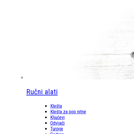
Ručni alati
Klešta
Klešta za pop nitne
Ključevi
Odvijači
Turpije