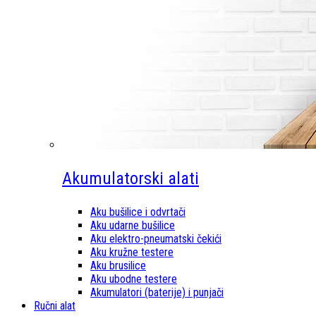
Akumulatorski alati
Aku bušilice i odvrtači
Aku udarne bušilice
Aku elektro-pneumatski čekići
Aku kružne testere
Aku brusilice
Aku ubodne testere
Akumulatori (baterije) i punjači
Ručni alat