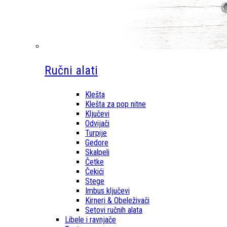
Ručni alati
Klešta
Klešta za pop nitne
Ključevi
Odvijači
Turpije
Gedore
Skalpeli
Četke
Čekići
Stege
Imbus ključevi
Kirneri & Obeleživači
Setovi ručnih alata
Libele i ravnjače