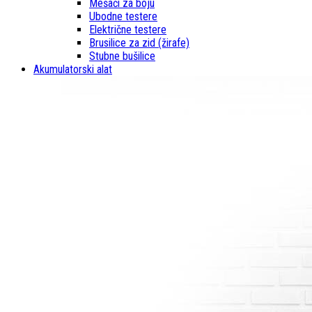
Mešači za boju
Ubodne testere
Električne testere
Brusilice za zid (žirafe)
Stubne bušilice
Akumulatorski alat