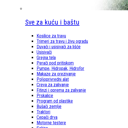
Sve za kuću i baštu
Kosilice za travu
Trimeri za travu i živu ogradu
Duvači i usisivači za lišće
Usisivači
Grejna tela
Perači pod pritiskom
Pumpe, Hidropak, Hidrofor
Makaze za orezivanje
Poljoprivredni alat
Creva za zalivanje
Fitinzi i oprema za zalivanje
Prskalice
Program od plastike
Bušači zemlje
Traktori
Cepači drva
Motorne testere