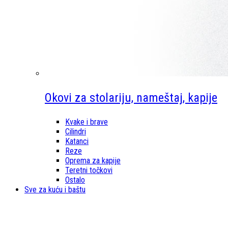
Okovi za stolariju, nameštaj, kapije
Kvake i brave
Cilindri
Katanci
Reze
Oprema za kapije
Teretni točkovi
Ostalo
Sve za kuću i baštu