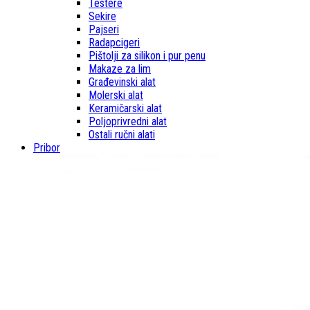
Testere
Sekire
Pajseri
Radapcigeri
Pištolji za silikon i pur penu
Makaze za lim
Građevinski alat
Molerski alat
Keramičarski alat
Poljoprivredni alat
Ostali ručni alati
Pribor