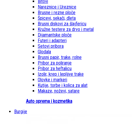
Bitovi
Nareznice i Ureznice
Brusne i rezne ploče
Špicevi, sekači, dleta
Brusni diskovi za šlajfericu
Kružne testere za drvo i metal
Dijamantske ploče
Futeri i adapteri
Setovi pribora
Glodala
Brusni papir, trake, rolne
Pribor za poliranje
Pribor za heftalicu
Izolir, krep i lepljive trake
Olovke i markeri
Kutije, torbe i kolica za alat
Makaze, noževi, satare
Auto oprema i kozmetika
Burgije