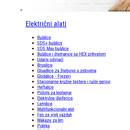
Električni alati
Bušilice
SDS+ bušilice
SDS Max bušilice
Bušilice i štemarice sa HEX prihvatom
Udarni odvijači
Brusilice
Gloadlice za žljebove u zidovima
Glodalice - Frezeri
Stacionarne kružne testere i ručni gerovi
Heftalice
Pištolji za lepljenje
Električne šlajferice
Lemilice
Multifunkcionalni alat
Fen za vreli vazduh
Makaze za lim
Polirke