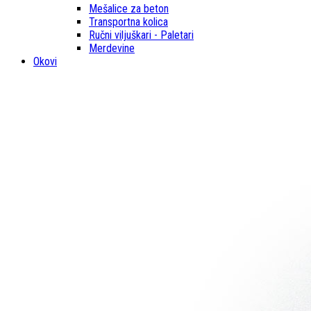
Mešalice za beton
Transportna kolica
Ručni viljuškari - Paletari
Merdevine
Okovi