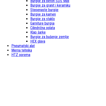
Burgije za beton SDS Max
Burgije za granit i keramiku
Stepenaste burgije
Burgije za kamen
Burgije za staklo
Garniture burgija
Cilindrična oplata
Klap šarke
Burgije za bušenje zemlje
HEX glava
Pneumatski alat
Merna tehnika
HTZ oprema