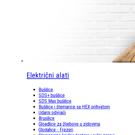
Električni alati
Bušilice
SDS+ bušilice
SDS Max bušilice
Bušilice i štemarice sa HEX prihvatom
Udarni odvijači
Brusilice
Gloadlice za žljebove u zidovima
Glodalice - Frezeri