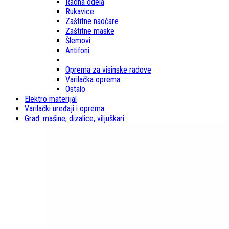
Radna odela
Rukavice
Zaštitne naočare
Zaštitne maske
Šlemovi
Antifoni
Oprema za visinske radove
Varilačka oprema
Ostalo
Elektro materijal
Varilački uređaji i oprema
Građ. mašine, dizalice, viljuškari