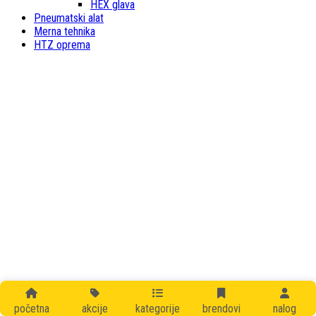
HEX glava
Pneumatski alat
Merna tehnika
HTZ oprema
početna
akcije
kategorije
brendovi
nalog