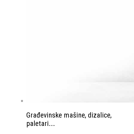
Građevinske mašine, dizalice,
paletari...