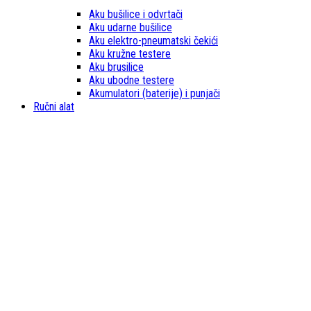
Aku bušilice i odvrtači
Aku udarne bušilice
Aku elektro-pneumatski čekići
Aku kružne testere
Aku brusilice
Aku ubodne testere
Akumulatori (baterije) i punjači
Ručni alat