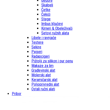
Gedore
Skalpeli
Četke
Čekići
Stege
Imbus ključevi
Kirneri & Obeleživači
Setovi ručnih alata
Libele i ravnjače
Testere
Sekire
Pajseri
Radapcigeri
Pištolji za silikon i pur penu
Makaze za lim
Građevinski alat
Molerski alat
Keramičarski alat
Poljoprivredni alat
Ostali ručni alati
Pribor