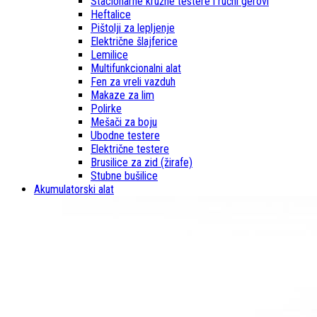
Stacionarne kružne testere i ručni gerovi
Heftalice
Pištolji za lepljenje
Električne šlajferice
Lemilice
Multifunkcionalni alat
Fen za vreli vazduh
Makaze za lim
Polirke
Mešači za boju
Ubodne testere
Električne testere
Brusilice za zid (žirafe)
Stubne bušilice
Akumulatorski alat