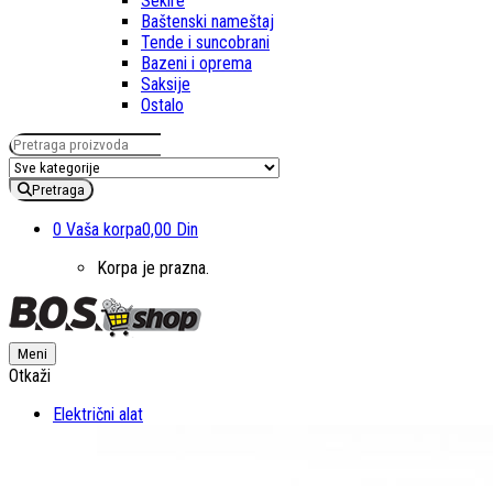
Sekire
Baštenski nameštaj
Tende i suncobrani
Bazeni i oprema
Saksije
Ostalo
Pretraga za:
Pretraga
0
Vaša korpa
0,00 Din
Korpa je prazna.
Meni
Otkaži
Električni alat