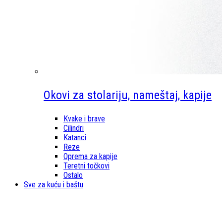
Okovi za stolariju, nameštaj, kapije
Kvake i brave
Cilindri
Katanci
Reze
Oprema za kapije
Teretni točkovi
Ostalo
Sve za kuću i baštu