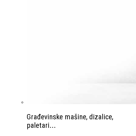
Građevinske mašine, dizalice,
paletari...