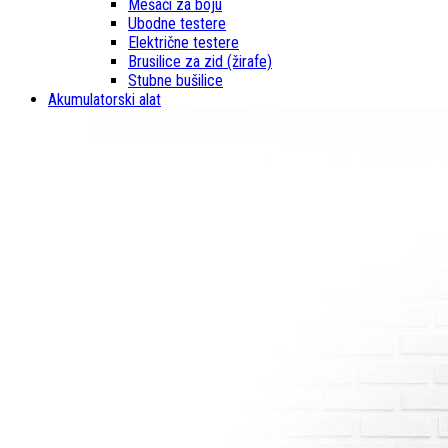
Mešači za boju
Ubodne testere
Električne testere
Brusilice za zid (žirafe)
Stubne bušilice
Akumulatorski alat