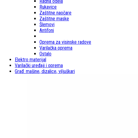
Radna odela
Rukavice
Zaštitne naočare
Zaštitne maske
Šlemovi
Antifoni
Oprema za visinske radove
Varilačka oprema
Ostalo
Elektro materijal
Varilački uređaji i oprema
Građ. mašine, dizalice, viljuškari