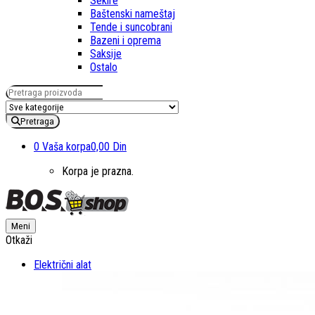
Sekire
Baštenski nameštaj
Tende i suncobrani
Bazeni i oprema
Saksije
Ostalo
Pretraga za:
Pretraga
0
Vaša korpa
0,00 Din
Korpa je prazna.
Meni
Otkaži
Električni alat