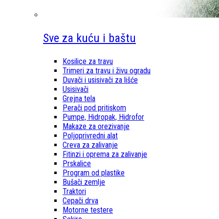
Sve za kuću i baštu
Kosilice za travu
Trimeri za travu i živu ogradu
Duvači i usisivači za lišće
Usisivači
Grejna tela
Perači pod pritiskom
Pumpe, Hidropak, Hidrofor
Makaze za orezivanje
Poljoprivredni alat
Creva za zalivanje
Fitinzi i oprema za zalivanje
Prskalice
Program od plastike
Bušači zemlje
Traktori
Cepači drva
Motorne testere