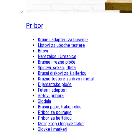
Pribor
Krune i adapteri za bušenje
Listovi za ubodne testere
Bitovi
Nareznice i Ureznice
Brusne i rezne ploče
Špicevi, sekači, dleta
Brusni diskovi za šlajfericu
Kružne testere za drvo i metal
Dijamantske ploče
Futeri i adapteri
Setovi pribora
Glodala
Brusni papir, trake, rolne
Pribor za poliranje
Pribor za heftalicu
Izolir, krep i lepljive trake
Olovke i markeri