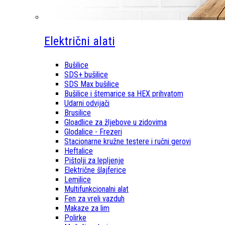
Električni alati
Bušilice
SDS+ bušilice
SDS Max bušilice
Bušilice i štemarice sa HEX prihvatom
Udarni odvijači
Brusilice
Gloadlice za žljebove u zidovima
Glodalice - Frezeri
Stacionarne kružne testere i ručni gerovi
Heftalice
Pištolji za lepljenje
Električne šlajferice
Lemilice
Multifunkcionalni alat
Fen za vreli vazduh
Makaze za lim
Polirke