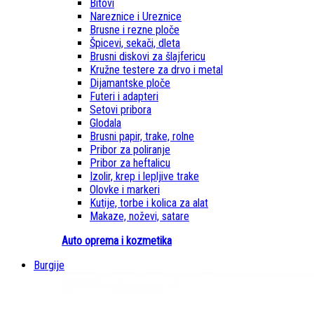
Bitovi
Nareznice i Ureznice
Brusne i rezne ploče
Špicevi, sekači, dleta
Brusni diskovi za šlajfericu
Kružne testere za drvo i metal
Dijamantske ploče
Futeri i adapteri
Setovi pribora
Glodala
Brusni papir, trake, rolne
Pribor za poliranje
Pribor za heftalicu
Izolir, krep i lepljive trake
Olovke i markeri
Kutije, torbe i kolica za alat
Makaze, noževi, satare
Auto oprema i kozmetika
Burgije