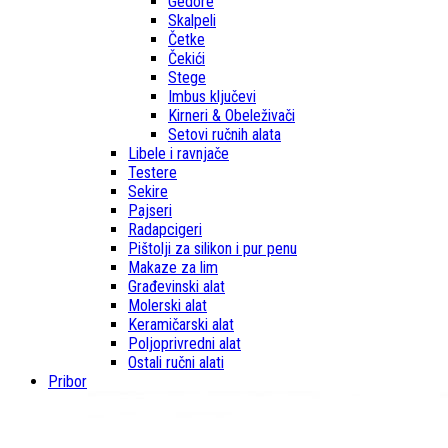
Gedore
Skalpeli
Četke
Čekići
Stege
Imbus ključevi
Kirneri & Obeleživači
Setovi ručnih alata
Libele i ravnjače
Testere
Sekire
Pajseri
Radapcigeri
Pištolji za silikon i pur penu
Makaze za lim
Građevinski alat
Molerski alat
Keramičarski alat
Poljoprivredni alat
Ostali ručni alati
Pribor