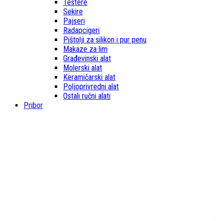
Testere
Sekire
Pajseri
Radapcigeri
Pištolji za silikon i pur penu
Makaze za lim
Građevinski alat
Molerski alat
Keramičarski alat
Poljoprivredni alat
Ostali ručni alati
Pribor