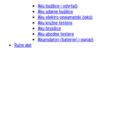
Aku bušilice i odvrtači
Aku udarne bušilice
Aku elektro-pneumatski čekići
Aku kružne testere
Aku brusilice
Aku ubodne testere
Akumulatori (baterije) i punjači
Ručni alat