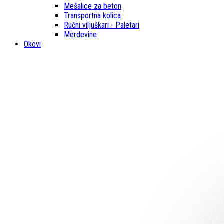
Mešalice za beton
Transportna kolica
Ručni viljuškari - Paletari
Merdevine
Okovi