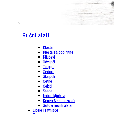
Ručni alati
Klešta
Klešta za pop nitne
Ključevi
Odvijači
Turpije
Gedore
Skalpeli
Četke
Čekići
Stege
Imbus ključevi
Kirneri & Obeleživači
Setovi ručnih alata
Libele i ravnjače