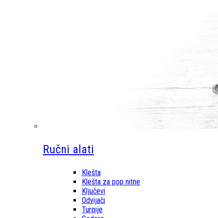
Ručni alati
Klešta
Klešta za pop nitne
Ključevi
Odvijači
Turpije