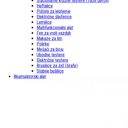
Stacionarne kružne testere i ručni gerovi
Heftalice
Pištolji za lepljenje
Električne šlajferice
Lemilice
Multifunkcionalni alat
Fen za vreli vazduh
Makaze za lim
Polirke
Mešači za boju
Ubodne testere
Električne testere
Brusilice za zid (žirafe)
Stubne bušilice
Akumulatorski alat