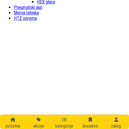
HEX glava
Pneumatski alat
Merna tehnika
HTZ oprema
početna
akcije
kategorije
brendovi
nalog