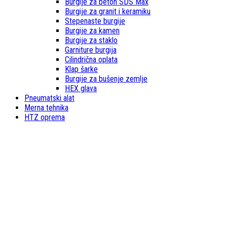
Burgije za beton SDS Max
Burgije za granit i keramiku
Stepenaste burgije
Burgije za kamen
Burgije za staklo
Garniture burgija
Cilindrična oplata
Klap šarke
Burgije za bušenje zemlje
HEX glava
Pneumatski alat
Merna tehnika
HTZ oprema