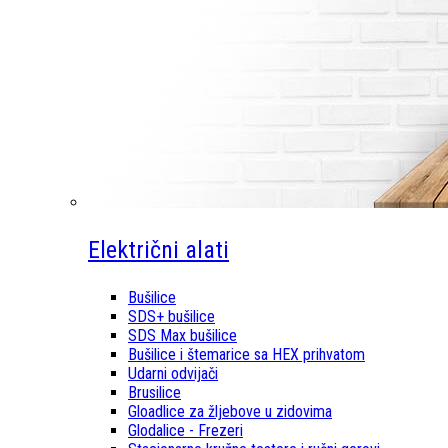
Električni alati
Bušilice
SDS+ bušilice
SDS Max bušilice
Bušilice i štemarice sa HEX prihvatom
Udarni odvijači
Brusilice
Gloadlice za žljebove u zidovima
Glodalice - Frezeri