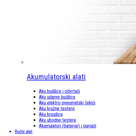
Akumulatorski alati
Aku bušilice i odvrtači
Aku udarne bušilice
Aku elektro-pneumatski čekići
Aku kružne testere
Aku brusilice
Aku ubodne testere
Akumulatori (baterije) i punjači
Ručni alat