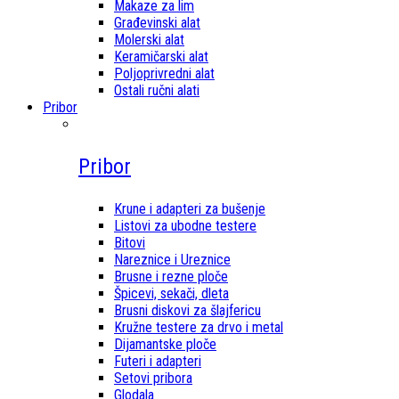
Makaze za lim
Građevinski alat
Molerski alat
Keramičarski alat
Poljoprivredni alat
Ostali ručni alati
Pribor
Pribor
Krune i adapteri za bušenje
Listovi za ubodne testere
Bitovi
Nareznice i Ureznice
Brusne i rezne ploče
Špicevi, sekači, dleta
Brusni diskovi za šlajfericu
Kružne testere za drvo i metal
Dijamantske ploče
Futeri i adapteri
Setovi pribora
Glodala