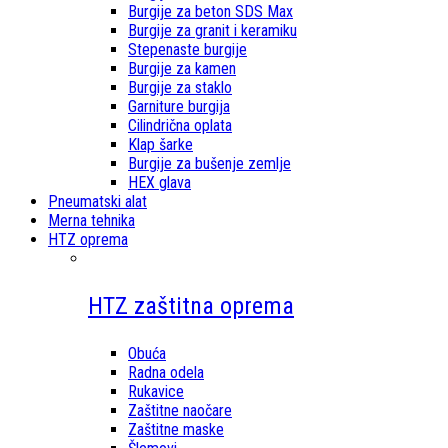
Burgije za beton SDS Max
Burgije za granit i keramiku
Stepenaste burgije
Burgije za kamen
Burgije za staklo
Garniture burgija
Cilindrična oplata
Klap šarke
Burgije za bušenje zemlje
HEX glava
Pneumatski alat
Merna tehnika
HTZ oprema
HTZ zaštitna oprema
Obuća
Radna odela
Rukavice
Zaštitne naočare
Zaštitne maske