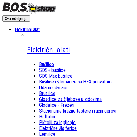
Sva odeljenja
Električni alat
Električni alati
Bušilice
SDS+ bušilice
SDS Max bušilice
Bušilice i štemarice sa HEX prihvatom
Udarni odvijači
Brusilice
Gloadlice za žljebove u zidovima
Glodalice - Frezeri
Stacionarne kružne testere i ručni gerovi
Heftalice
Pištolji za lepljenje
Električne šlajferice
Lemilice