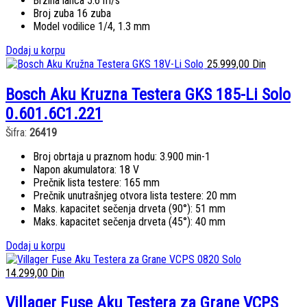
Brzina lanca 5.6 m/s
Broj zuba 16 zuba
Model vodilice 1/4, 1.3 mm
Dodaj u korpu
25.999,00
Din
Bosch Aku Kruzna Testera GKS 185-Li Solo
0.601.6C1.221
Šifra:
26419
Broj obrtaja u praznom hodu: 3.900 min-1
Napon akumulatora: 18 V
Prečnik lista testere: 165 mm
Prečnik unutrašnjeg otvora lista testere: 20 mm
Maks. kapacitet sečenja drveta (90°): 51 mm
Maks. kapacitet sečenja drveta (45°): 40 mm
Dodaj u korpu
14.299,00
Din
Villager Fuse Aku Testera za Grane VCPS