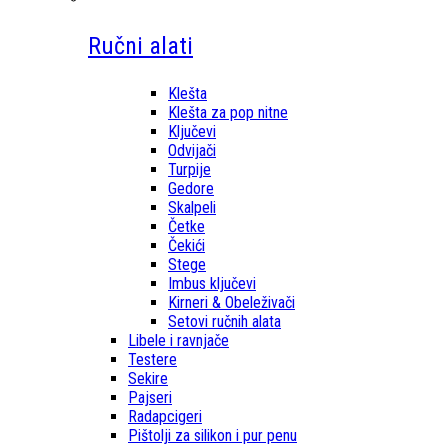
Ručni alati
Klešta
Klešta za pop nitne
Ključevi
Odvijači
Turpije
Gedore
Skalpeli
Četke
Čekići
Stege
Imbus ključevi
Kirneri & Obeleživači
Setovi ručnih alata
Libele i ravnjače
Testere
Sekire
Pajseri
Radapcigeri
Pištolji za silikon i pur penu