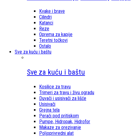
Kvake i brave
Cilindri
Katanci
Reze
Oprema za kapije
Teretni točkovi
Ostalo
Sve za kuću i baštu
Sve za kuću i baštu
Kosilice za travu
Trimeri za travu i živu ogradu
Duvači i usisivači za lišće
Usisivači
Grejna tela
Perači pod pritiskom
Pumpe, Hidropak, Hidrofor
Makaze za orezivanje
Poljoprivredni alat