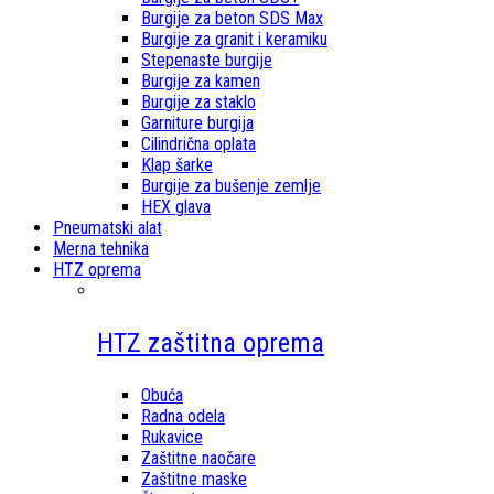
Burgije za beton SDS Max
Burgije za granit i keramiku
Stepenaste burgije
Burgije za kamen
Burgije za staklo
Garniture burgija
Cilindrična oplata
Klap šarke
Burgije za bušenje zemlje
HEX glava
Pneumatski alat
Merna tehnika
HTZ oprema
HTZ zaštitna oprema
Obuća
Radna odela
Rukavice
Zaštitne naočare
Zaštitne maske