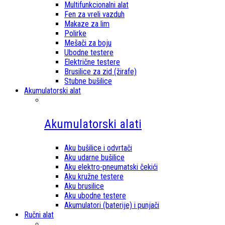
Multifunkcionalni alat
Fen za vreli vazduh
Makaze za lim
Polirke
Mešači za boju
Ubodne testere
Električne testere
Brusilice za zid (žirafe)
Stubne bušilice
Akumulatorski alat
Akumulatorski alati
Aku bušilice i odvrtači
Aku udarne bušilice
Aku elektro-pneumatski čekići
Aku kružne testere
Aku brusilice
Aku ubodne testere
Akumulatori (baterije) i punjači
Ručni alat