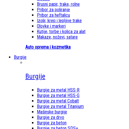
Brusni papir, trake, rolne
Pribor za poliranje
Pribor za heftalicu
Izolir, krep i lepljive trake
Olovke i markeri
Kutije, torbe i kolica za alat
Makaze, noževi, satare
Auto oprema i kozmetika
Burgije
Burgije
Burgije za metal HSS-R
Burgije za metal HSS-G
Burgije za metal Cobalt
Burgije za metal Titanijum
Mašinske burgije
Burgije za drvo
Burgije za beton
Burgije za beton SDS+