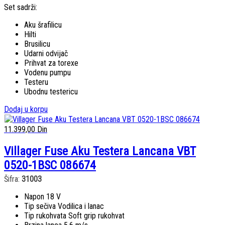
Set sadrži:
Aku šrafilicu
Hilti
Brusilicu
Udarni odvijač
Prihvat za torexe
Vodenu pumpu
Testeru
Ubodnu testericu
Dodaj u korpu
11.399,00
Din
Villager Fuse Aku Testera Lancana VBT
0520-1BSC 086674
Šifra:
31003
Napon 18 V
Tip sečiva Vodilica i lanac
Tip rukohvata Soft grip rukohvat