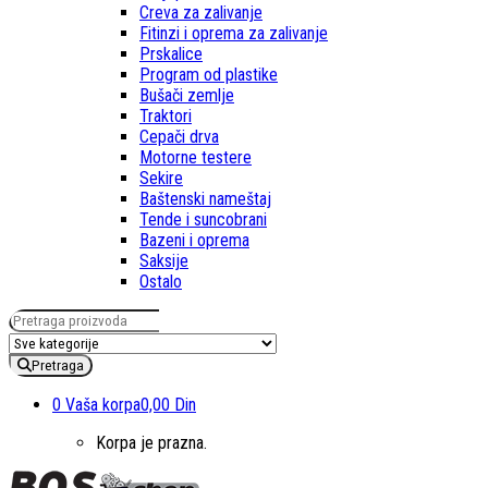
Creva za zalivanje
Fitinzi i oprema za zalivanje
Prskalice
Program od plastike
Bušači zemlje
Traktori
Cepači drva
Motorne testere
Sekire
Baštenski nameštaj
Tende i suncobrani
Bazeni i oprema
Saksije
Ostalo
Pretraga za:
Pretraga
0
Vaša korpa
0,00 Din
Korpa je prazna.