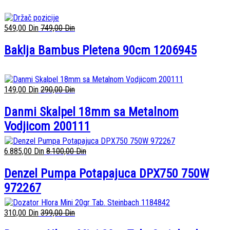
549,00
Din
749,00
Din
Baklja Bambus Pletena 90cm 1206945
149,00
Din
290,00
Din
Danmi Skalpel 18mm sa Metalnom
Vodjicom 200111
6.885,00
Din
8.100,00
Din
Denzel Pumpa Potapajuca DPX750 750W
972267
310,00
Din
399,00
Din