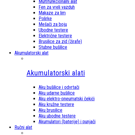
Multifunkcionalni alat
Fen za vreli vazduh
Makaze za lim
Polirke
Mešači za boju
Ubodne testere
Električne testere
Brusilice za zid (žirafe)
Stubne bušilice
Akumulatorski alat
Akumulatorski alati
Aku bušilice i odvrtači
Aku udarne bušilice
Aku elektro-pneumatski čekići
Aku kružne testere
Aku brusilice
Aku ubodne testere
Akumulatori (baterije) i punjači
Ručni alat