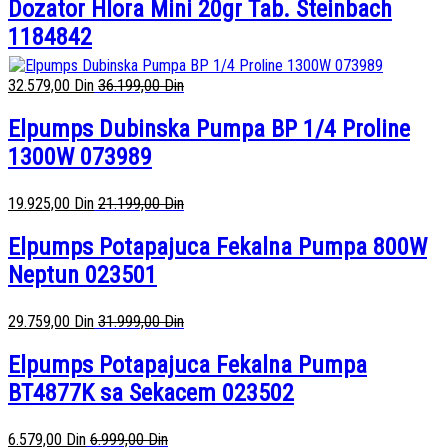
Dozator Hlora Mini 20gr Tab. Steinbach
1184842
32.579,00
Din
36.199,00
Din
Elpumps Dubinska Pumpa BP 1/4 Proline
1300W 073989
19.925,00
Din
21.199,00
Din
Elpumps Potapajuca Fekalna Pumpa 800W
Neptun 023501
29.759,00
Din
31.999,00
Din
Elpumps Potapajuca Fekalna Pumpa
BT4877K sa Sekacem 023502
6.579,00
Din
6.999,00
Din