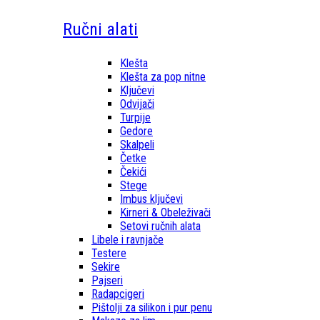
Ručni alati
Klešta
Klešta za pop nitne
Ključevi
Odvijači
Turpije
Gedore
Skalpeli
Četke
Čekići
Stege
Imbus ključevi
Kirneri & Obeleživači
Setovi ručnih alata
Libele i ravnjače
Testere
Sekire
Pajseri
Radapcigeri
Pištolji za silikon i pur penu