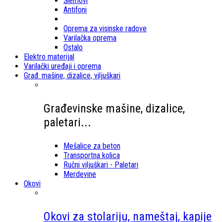
Šlemovi
Antifoni
Oprema za visinske radove
Varilačka oprema
Ostalo
Elektro materijal
Varilački uređaji i oprema
Građ. mašine, dizalice, viljuškari
Građevinske mašine, dizalice,
paletari...
Mešalice za beton
Transportna kolica
Ručni viljuškari - Paletari
Merdevine
Okovi
Okovi za stolariju, nameštaj, kapije