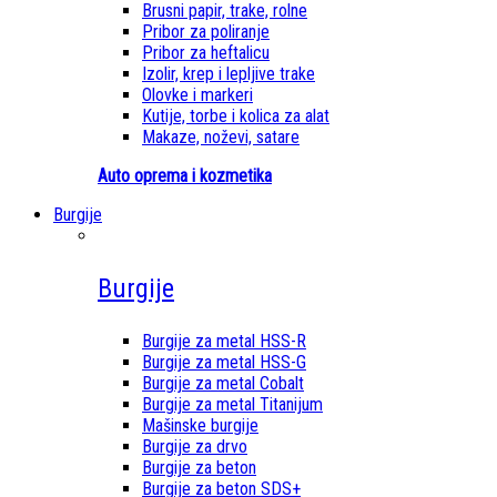
Brusni papir, trake, rolne
Pribor za poliranje
Pribor za heftalicu
Izolir, krep i lepljive trake
Olovke i markeri
Kutije, torbe i kolica za alat
Makaze, noževi, satare
Auto oprema i kozmetika
Burgije
Burgije
Burgije za metal HSS-R
Burgije za metal HSS-G
Burgije za metal Cobalt
Burgije za metal Titanijum
Mašinske burgije
Burgije za drvo
Burgije za beton
Burgije za beton SDS+