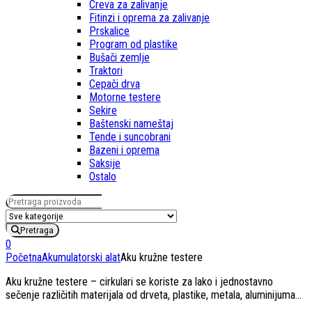
Creva za zalivanje
Fitinzi i oprema za zalivanje
Prskalice
Program od plastike
Bušači zemlje
Traktori
Cepači drva
Motorne testere
Sekire
Baštenski nameštaj
Tende i suncobrani
Bazeni i oprema
Saksije
Ostalo
Pretraga za:
Pretraga
0
Početna
Akumulatorski alat
Aku kružne testere
Aku kružne testere – cirkulari se koriste za lako i jednostavno
sečenje različitih materijala od drveta, plastike, metala, aluminijuma…