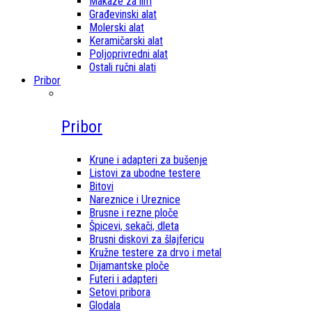
Makaze za lim
Građevinski alat
Molerski alat
Keramičarski alat
Poljoprivredni alat
Ostali ručni alati
Pribor
Pribor
Krune i adapteri za bušenje
Listovi za ubodne testere
Bitovi
Nareznice i Ureznice
Brusne i rezne ploče
Špicevi, sekači, dleta
Brusni diskovi za šlajfericu
Kružne testere za drvo i metal
Dijamantske ploče
Futeri i adapteri
Setovi pribora
Glodala