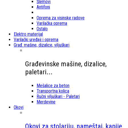
Šlemovi
Antifoni
Oprema za visinske radove
Varilačka oprema
Ostalo
Elektro materijal
Varilački uređaji i oprema
Građ. mašine, dizalice, viljuškari
Građevinske mašine, dizalice,
paletari...
Mešalice za beton
Transportna kolica
Ručni viljuškari - Paletari
Merdevine
Okovi
Okovi za stolariju, nameštaj, kapije