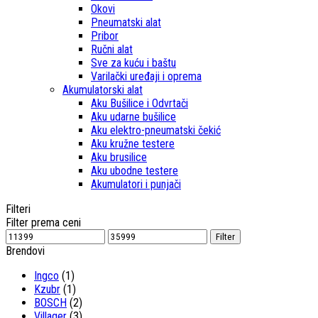
Okovi
Pneumatski alat
Pribor
Ručni alat
Sve za kuću i baštu
Varilački uređaji i oprema
Akumulatorski alat
Aku Bušilice i Odvrtači
Aku udarne bušilice
Aku elektro-pneumatski čekić
Aku kružne testere
Aku brusilice
Aku ubodne testere
Akumulatori i punjači
Filteri
Filter prema ceni
Filter
Brendovi
Ingco
(1)
Kzubr
(1)
BOSCH
(2)
Villager
(3)