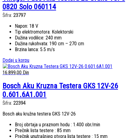
0820 Solo 060114
Šifra:
23797
Napon: 18 V
Tip elektromotora: Kolektorski
Dužina vodilice: 240 mm
Dužina rukohvata: 190 cm – 270 cm
Brzina lanca: 5.5 m/s
Dodaj u korpu
16.899,00
Din
Bosch Aku Kruzna Testera GKS 12V-26
0.601.6A1.001
Šifra:
22394
Bosch aku kružna testera GKS 12V-26
Broj obrtaja u praznom hodu : 1.400 obr/min
Prečnik lista testere : 85 mm
Prečnik unutrašnjeg otvora lista testere : 15 mm