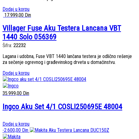
Dodaj u korpu
17.999,00
Din
Villager Fuse Aku Testera Lancana VBT
1440 Solo 056369
Šifra:
22232
Lagana i udobna, Fuse VBT 1440 lančana testera je odlično rešenje
za sečenje ogrevnog i građevinskog drveta u domaćinstvu.
Dodaj u korpu
35.999,00
Din
Ingco Aku Set 4/1 COSLI250695E 48004
Dodaj u korpu
-
2.600,00
Din