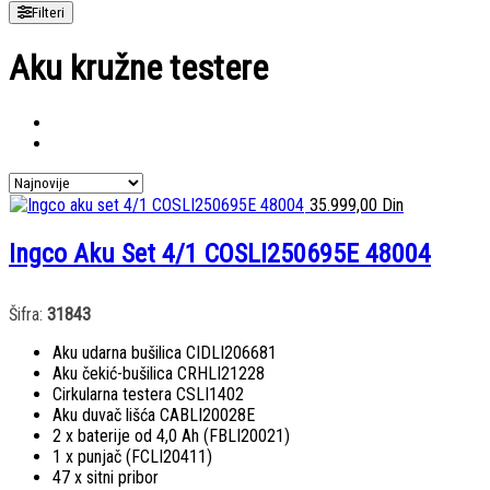
Filteri
Aku kružne testere
35.999,00
Din
Ingco Aku Set 4/1 COSLI250695E 48004
Šifra:
31843
Aku udarna bušilica CIDLI206681
Aku čekić-bušilica CRHLI21228
Cirkularna testera CSLI1402
Aku duvač lišća CABLI20028E
2 x baterije od 4,0 Ah (FBLI20021)
1 x punjač (FCLI20411)
47 x sitni pribor