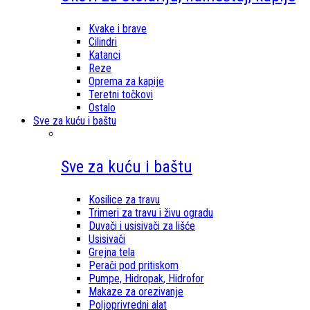
Kvake i brave
Cilindri
Katanci
Reze
Oprema za kapije
Teretni točkovi
Ostalo
Sve za kuću i baštu
Sve za kuću i baštu
Kosilice za travu
Trimeri za travu i živu ogradu
Duvači i usisivači za lišće
Usisivači
Grejna tela
Perači pod pritiskom
Pumpe, Hidropak, Hidrofor
Makaze za orezivanje
Poljoprivredni alat