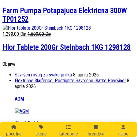
Farm Pumpa Potapajuca Elektricna 300W
TP01252
1.299,00
Din
1.699,00
Din
Hlor Tablete 200Gr Steinbach 1KG 1298128
Objave
Savršen roštilj za svaku priliku
8. aprila 2026.
Električne Šlajferice: Postignite Savršeno Glatke Površine!
8.
aprila 2026.
Karusel bvrendova
AGM
Albert Kerbl
početna
akcije
kategorije
brendovi
nalog