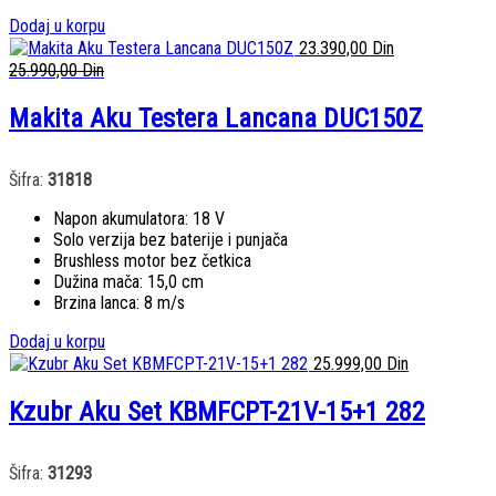
Dodaj u korpu
23.390,00
Din
25.990,00
Din
Makita Aku Testera Lancana DUC150Z
Šifra:
31818
Napon akumulatora: 18 V
Solo verzija bez baterije i punjača
Brushless motor bez četkica
Dužina mača: 15,0 cm
Brzina lanca: 8 m/s
Dodaj u korpu
25.999,00
Din
Kzubr Aku Set KBMFCPT-21V-15+1 282
Šifra:
31293