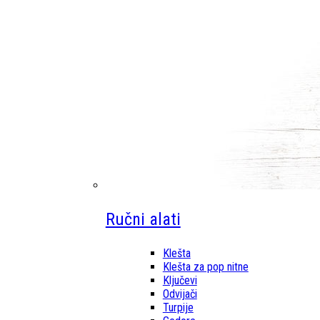
Ručni alati
Klešta
Klešta za pop nitne
Ključevi
Odvijači
Turpije