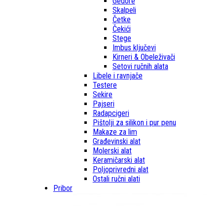
Gedore
Skalpeli
Četke
Čekići
Stege
Imbus ključevi
Kirneri & Obeleživači
Setovi ručnih alata
Libele i ravnjače
Testere
Sekire
Pajseri
Radapcigeri
Pištolji za silikon i pur penu
Makaze za lim
Građevinski alat
Molerski alat
Keramičarski alat
Poljoprivredni alat
Ostali ručni alati
Pribor