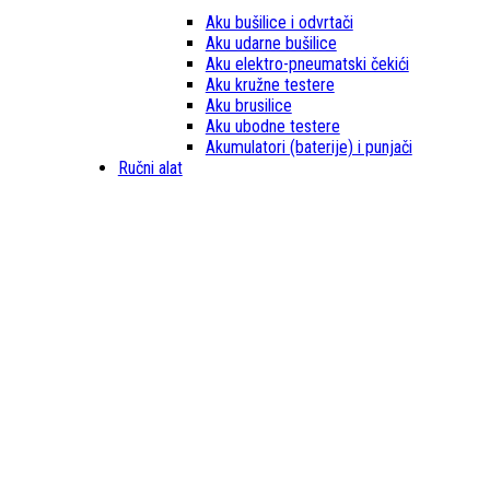
Aku bušilice i odvrtači
Aku udarne bušilice
Aku elektro-pneumatski čekići
Aku kružne testere
Aku brusilice
Aku ubodne testere
Akumulatori (baterije) i punjači
Ručni alat