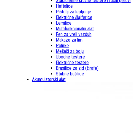
Stacionarne kružne testere i ručni gerovi
Heftalice
Pištolji za lepljenje
Električne šlajferice
Lemilice
Multifunkcionalni alat
Fen za vreli vazduh
Makaze za lim
Polirke
Mešači za boju
Ubodne testere
Električne testere
Brusilice za zid (žirafe)
Stubne bušilice
Akumulatorski alat