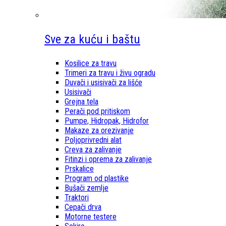
Sve za kuću i baštu
Kosilice za travu
Trimeri za travu i živu ogradu
Duvači i usisivači za lišće
Usisivači
Grejna tela
Perači pod pritiskom
Pumpe, Hidropak, Hidrofor
Makaze za orezivanje
Poljoprivredni alat
Creva za zalivanje
Fitinzi i oprema za zalivanje
Prskalice
Program od plastike
Bušači zemlje
Traktori
Cepači drva
Motorne testere