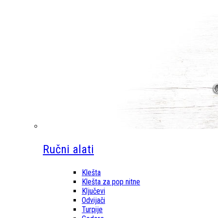
Ručni alati
Klešta
Klešta za pop nitne
Ključevi
Odvijači
Turpije