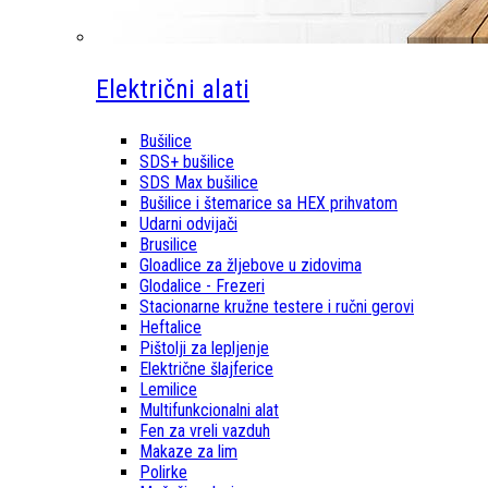
Električni alati
Bušilice
SDS+ bušilice
SDS Max bušilice
Bušilice i štemarice sa HEX prihvatom
Udarni odvijači
Brusilice
Gloadlice za žljebove u zidovima
Glodalice - Frezeri
Stacionarne kružne testere i ručni gerovi
Heftalice
Pištolji za lepljenje
Električne šlajferice
Lemilice
Multifunkcionalni alat
Fen za vreli vazduh
Makaze za lim
Polirke