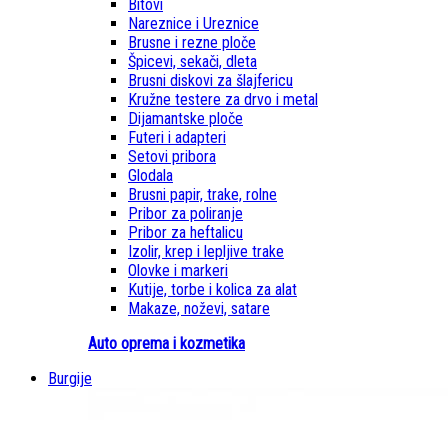
Bitovi
Nareznice i Ureznice
Brusne i rezne ploče
Špicevi, sekači, dleta
Brusni diskovi za šlajfericu
Kružne testere za drvo i metal
Dijamantske ploče
Futeri i adapteri
Setovi pribora
Glodala
Brusni papir, trake, rolne
Pribor za poliranje
Pribor za heftalicu
Izolir, krep i lepljive trake
Olovke i markeri
Kutije, torbe i kolica za alat
Makaze, noževi, satare
Auto oprema i kozmetika
Burgije