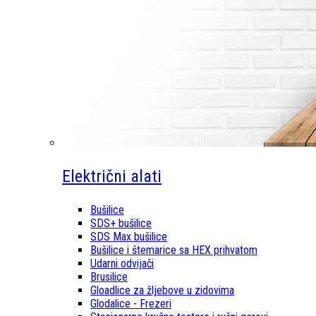
Električni alati
Bušilice
SDS+ bušilice
SDS Max bušilice
Bušilice i štemarice sa HEX prihvatom
Udarni odvijači
Brusilice
Gloadlice za žljebove u zidovima
Glodalice - Frezeri