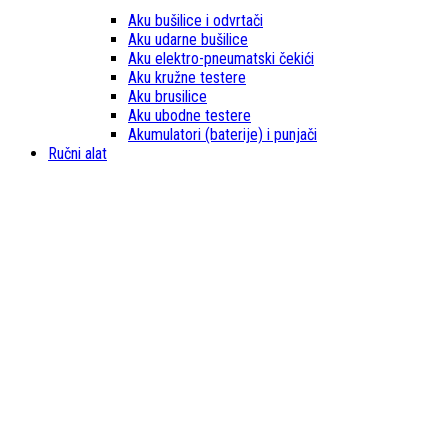
Aku bušilice i odvrtači
Aku udarne bušilice
Aku elektro-pneumatski čekići
Aku kružne testere
Aku brusilice
Aku ubodne testere
Akumulatori (baterije) i punjači
Ručni alat