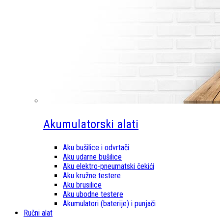
Akumulatorski alati
Aku bušilice i odvrtači
Aku udarne bušilice
Aku elektro-pneumatski čekići
Aku kružne testere
Aku brusilice
Aku ubodne testere
Akumulatori (baterije) i punjači
Ručni alat