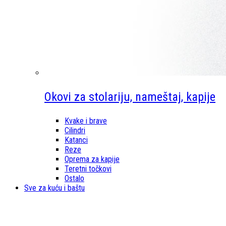
Okovi za stolariju, nameštaj, kapije
Kvake i brave
Cilindri
Katanci
Reze
Oprema za kapije
Teretni točkovi
Ostalo
Sve za kuću i baštu