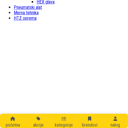
HEX glava
Pneumatski alat
Merna tehnika
HTZ oprema
početna
akcije
kategorije
brendovi
nalog