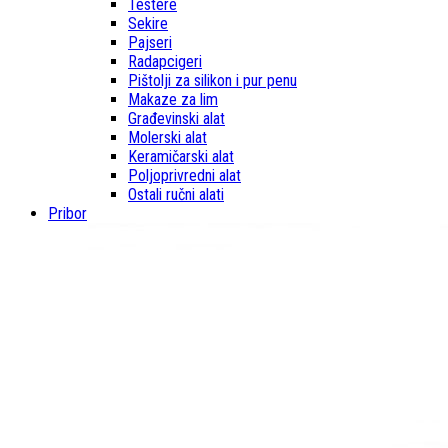
Testere
Sekire
Pajseri
Radapcigeri
Pištolji za silikon i pur penu
Makaze za lim
Građevinski alat
Molerski alat
Keramičarski alat
Poljoprivredni alat
Ostali ručni alati
Pribor