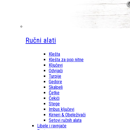
Ručni alati
Klešta
Klešta za pop nitne
Ključevi
Odvijači
Turpije
Gedore
Skalpeli
Četke
Čekići
Stege
Imbus ključevi
Kirneri & Obeleživači
Setovi ručnih alata
Libele i ravnjače