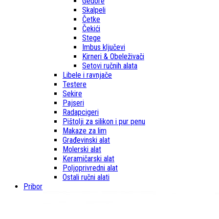
Gedore
Skalpeli
Četke
Čekići
Stege
Imbus ključevi
Kirneri & Obeleživači
Setovi ručnih alata
Libele i ravnjače
Testere
Sekire
Pajseri
Radapcigeri
Pištolji za silikon i pur penu
Makaze za lim
Građevinski alat
Molerski alat
Keramičarski alat
Poljoprivredni alat
Ostali ručni alati
Pribor