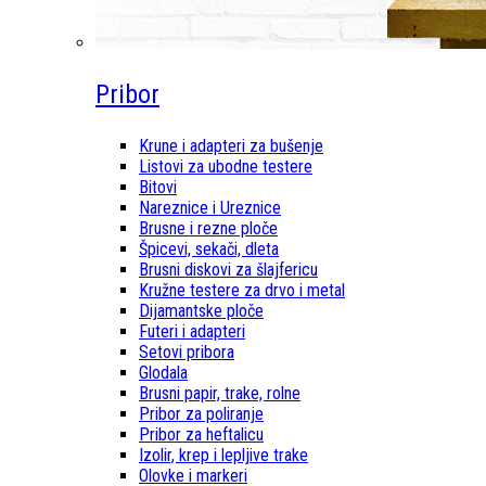
Pribor
Krune i adapteri za bušenje
Listovi za ubodne testere
Bitovi
Nareznice i Ureznice
Brusne i rezne ploče
Špicevi, sekači, dleta
Brusni diskovi za šlajfericu
Kružne testere za drvo i metal
Dijamantske ploče
Futeri i adapteri
Setovi pribora
Glodala
Brusni papir, trake, rolne
Pribor za poliranje
Pribor za heftalicu
Izolir, krep i lepljive trake
Olovke i markeri