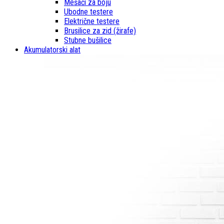
Mešači za boju
Ubodne testere
Električne testere
Brusilice za zid (žirafe)
Stubne bušilice
Akumulatorski alat