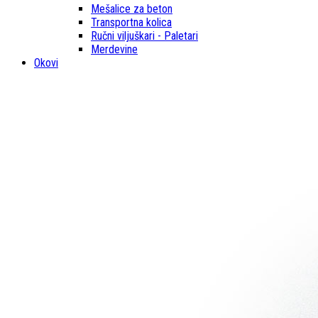
Mešalice za beton
Transportna kolica
Ručni viljuškari - Paletari
Merdevine
Okovi