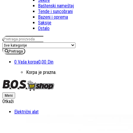
Sekire
Baštenski nameštaj
Tende i suncobrani
Bazeni i oprema
Saksije
Ostalo
Pretraga za:
Pretraga
0
Vaša korpa
0,00 Din
Korpa je prazna.
Meni
Otkaži
Električni alat