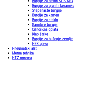
Burgije za beton SDS Max
Burgije za granit i keramiku
Stepenaste burgije
Burgije za kamen
Burgije za staklo
Garniture burgija
Cilindrična oplata
Klap šarke
Burgije za bušenje zemlje
HEX glava
Pneumatski alat
Merna tehnika
HTZ oprema