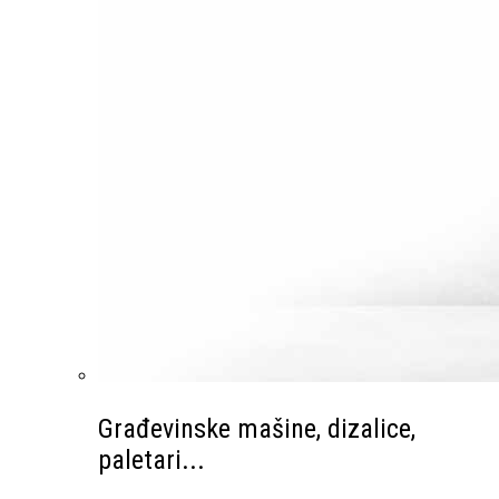
Građevinske mašine, dizalice,
paletari...