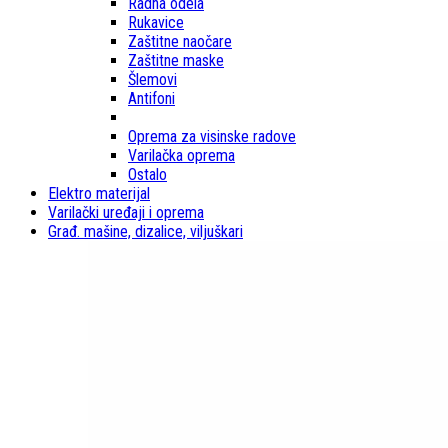
Radna odela
Rukavice
Zaštitne naočare
Zaštitne maske
Šlemovi
Antifoni
Oprema za visinske radove
Varilačka oprema
Ostalo
Elektro materijal
Varilački uređaji i oprema
Građ. mašine, dizalice, viljuškari