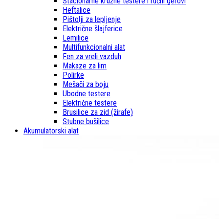
Stacionarne kružne testere i ručni gerovi
Heftalice
Pištolji za lepljenje
Električne šlajferice
Lemilice
Multifunkcionalni alat
Fen za vreli vazduh
Makaze za lim
Polirke
Mešači za boju
Ubodne testere
Električne testere
Brusilice za zid (žirafe)
Stubne bušilice
Akumulatorski alat