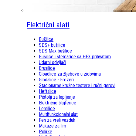
Električni alati
Bušilice
SDS+ bušilice
SDS Max bušilice
Bušilice i štemarice sa HEX prihvatom
Udarni odvijači
Brusilice
Gloadlice za žljebove u zidovima
Glodalice - Frezeri
Stacionarne kružne testere i ručni gerovi
Heftalice
Pištolji za lepljenje
Električne šlajferice
Lemilice
Multifunkcionalni alat
Fen za vreli vazduh
Makaze za lim
Polirke