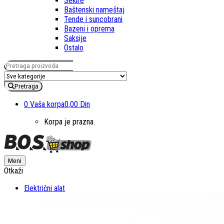
Sekire
Baštenski nameštaj
Tende i suncobrani
Bazeni i oprema
Saksije
Ostalo
Pretraga za:
Pretraga
0
Vaša korpa
0,00 Din
Korpa je prazna.
Meni
Otkaži
Električni alat