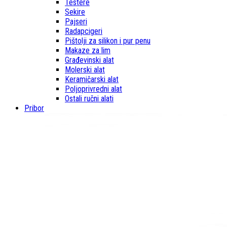
Testere
Sekire
Pajseri
Radapcigeri
Pištolji za silikon i pur penu
Makaze za lim
Građevinski alat
Molerski alat
Keramičarski alat
Poljoprivredni alat
Ostali ručni alati
Pribor