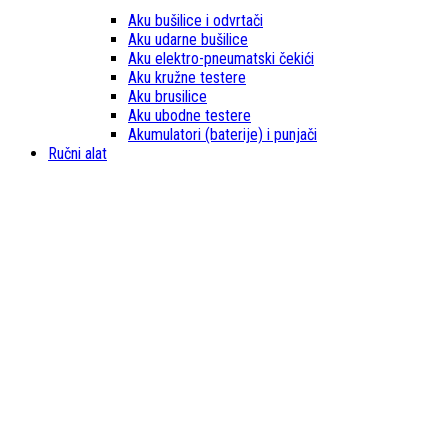
Aku bušilice i odvrtači
Aku udarne bušilice
Aku elektro-pneumatski čekići
Aku kružne testere
Aku brusilice
Aku ubodne testere
Akumulatori (baterije) i punjači
Ručni alat