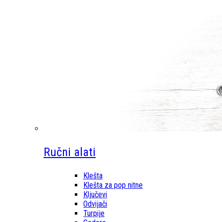
Ručni alati
Klešta
Klešta za pop nitne
Ključevi
Odvijači
Turpije