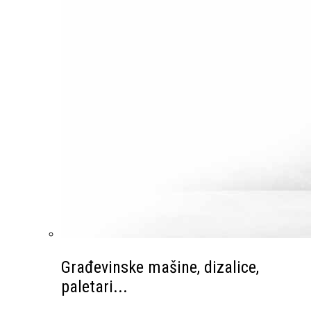
Građevinske mašine, dizalice,
paletari...