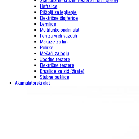
Stacionarne kružne testere i ručni gerovi
Heftalice
Pištolji za lepljenje
Električne šlajferice
Lemilice
Multifunkcionalni alat
Fen za vreli vazduh
Makaze za lim
Polirke
Mešači za boju
Ubodne testere
Električne testere
Brusilice za zid (žirafe)
Stubne bušilice
Akumulatorski alat