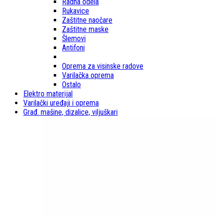
Radna odela
Rukavice
Zaštitne naočare
Zaštitne maske
Šlemovi
Antifoni
Oprema za visinske radove
Varilačka oprema
Ostalo
Elektro materijal
Varilački uređaji i oprema
Građ. mašine, dizalice, viljuškari