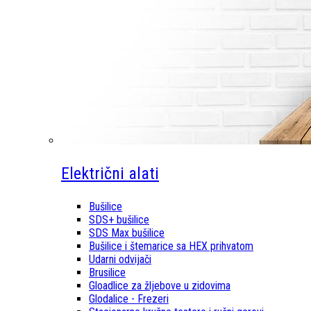
Električni alati
Bušilice
SDS+ bušilice
SDS Max bušilice
Bušilice i štemarice sa HEX prihvatom
Udarni odvijači
Brusilice
Gloadlice za žljebove u zidovima
Glodalice - Frezeri