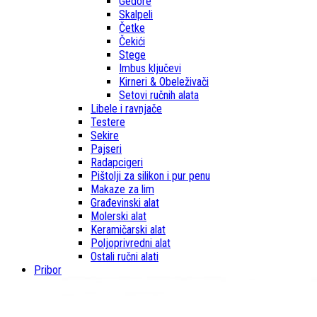
Gedore
Skalpeli
Četke
Čekići
Stege
Imbus ključevi
Kirneri & Obeleživači
Setovi ručnih alata
Libele i ravnjače
Testere
Sekire
Pajseri
Radapcigeri
Pištolji za silikon i pur penu
Makaze za lim
Građevinski alat
Molerski alat
Keramičarski alat
Poljoprivredni alat
Ostali ručni alati
Pribor