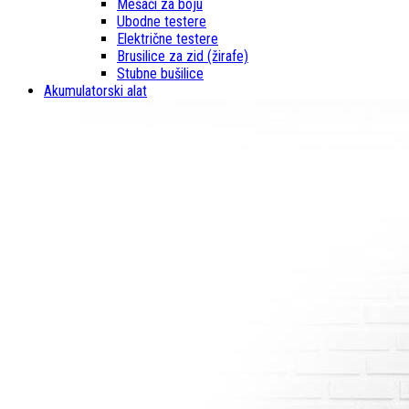
Mešači za boju
Ubodne testere
Električne testere
Brusilice za zid (žirafe)
Stubne bušilice
Akumulatorski alat