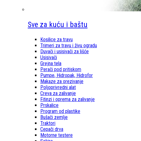
Sve za kuću i baštu
Kosilice za travu
Trimeri za travu i živu ogradu
Duvači i usisivači za lišće
Usisivači
Grejna tela
Perači pod pritiskom
Pumpe, Hidropak, Hidrofor
Makaze za orezivanje
Poljoprivredni alat
Creva za zalivanje
Fitinzi i oprema za zalivanje
Prskalice
Program od plastike
Bušači zemlje
Traktori
Cepači drva
Motorne testere