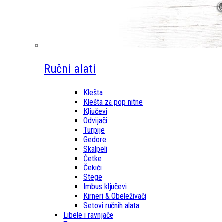
Ručni alati
Klešta
Klešta za pop nitne
Ključevi
Odvijači
Turpije
Gedore
Skalpeli
Četke
Čekići
Stege
Imbus ključevi
Kirneri & Obeleživači
Setovi ručnih alata
Libele i ravnjače