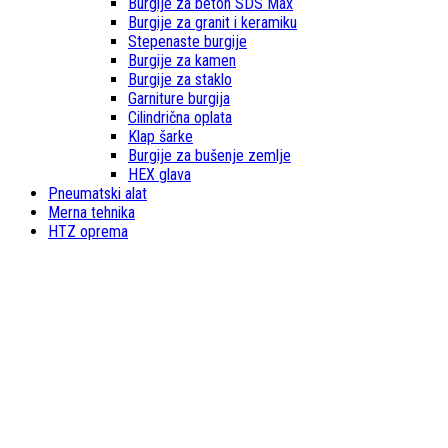
Burgije za beton SDS Max
Burgije za granit i keramiku
Stepenaste burgije
Burgije za kamen
Burgije za staklo
Garniture burgija
Cilindrična oplata
Klap šarke
Burgije za bušenje zemlje
HEX glava
Pneumatski alat
Merna tehnika
HTZ oprema