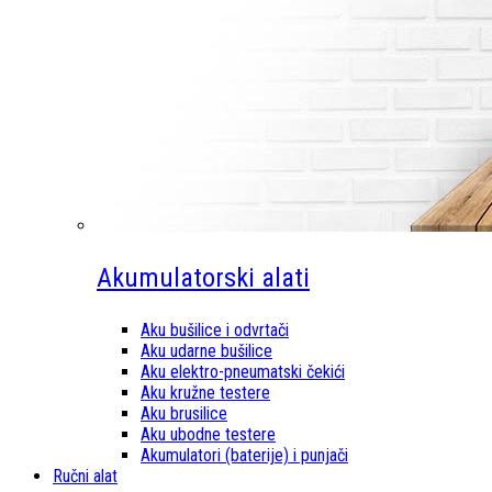
Akumulatorski alati
Aku bušilice i odvrtači
Aku udarne bušilice
Aku elektro-pneumatski čekići
Aku kružne testere
Aku brusilice
Aku ubodne testere
Akumulatori (baterije) i punjači
Ručni alat