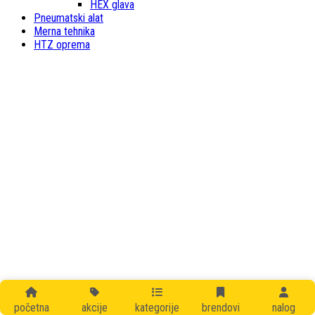
HEX glava
Pneumatski alat
Merna tehnika
HTZ oprema
početna
akcije
kategorije
brendovi
nalog