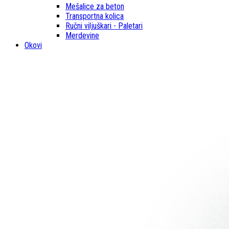
Mešalice za beton
Transportna kolica
Ručni viljuškari - Paletari
Merdevine
Okovi