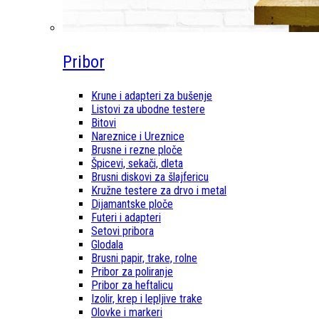
Pribor
Krune i adapteri za bušenje
Listovi za ubodne testere
Bitovi
Nareznice i Ureznice
Brusne i rezne ploče
Špicevi, sekači, dleta
Brusni diskovi za šlajfericu
Kružne testere za drvo i metal
Dijamantske ploče
Futeri i adapteri
Setovi pribora
Glodala
Brusni papir, trake, rolne
Pribor za poliranje
Pribor za heftalicu
Izolir, krep i lepljive trake
Olovke i markeri