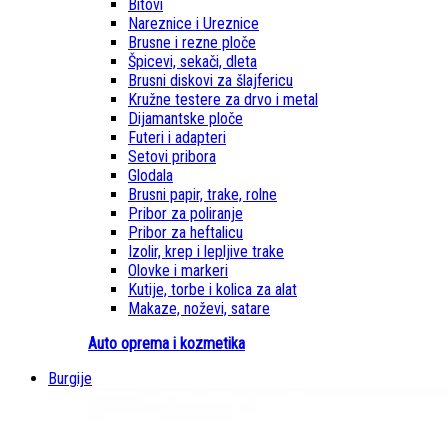
Bitovi
Nareznice i Ureznice
Brusne i rezne ploče
Špicevi, sekači, dleta
Brusni diskovi za šlajfericu
Kružne testere za drvo i metal
Dijamantske ploče
Futeri i adapteri
Setovi pribora
Glodala
Brusni papir, trake, rolne
Pribor za poliranje
Pribor za heftalicu
Izolir, krep i lepljive trake
Olovke i markeri
Kutije, torbe i kolica za alat
Makaze, noževi, satare
Auto oprema i kozmetika
Burgije