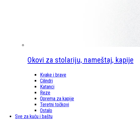
Okovi za stolariju, nameštaj, kapije
Kvake i brave
Cilindri
Katanci
Reze
Oprema za kapije
Teretni točkovi
Ostalo
Sve za kuću i baštu