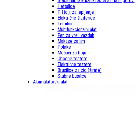
Stacionarne kružne testere i ručni gerovi
Heftalice
Pištolji za lepljenje
Električne šlajferice
Lemilice
Multifunkcionalni alat
Fen za vreli vazduh
Makaze za lim
Polirke
Mešači za boju
Ubodne testere
Električne testere
Brusilice za zid (žirafe)
Stubne bušilice
Akumulatorski alat