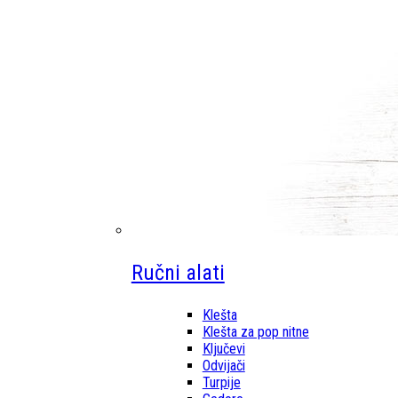
Ručni alati
Klešta
Klešta za pop nitne
Ključevi
Odvijači
Turpije