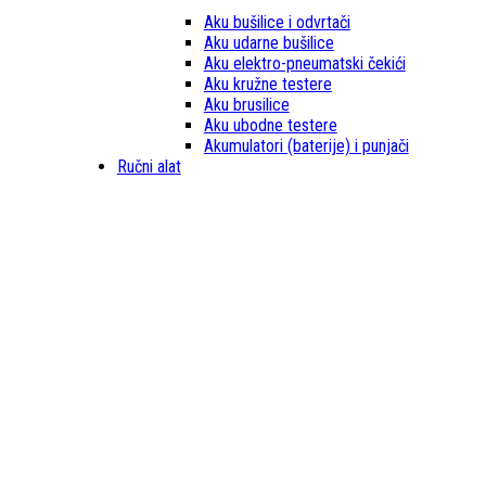
Aku bušilice i odvrtači
Aku udarne bušilice
Aku elektro-pneumatski čekići
Aku kružne testere
Aku brusilice
Aku ubodne testere
Akumulatori (baterije) i punjači
Ručni alat