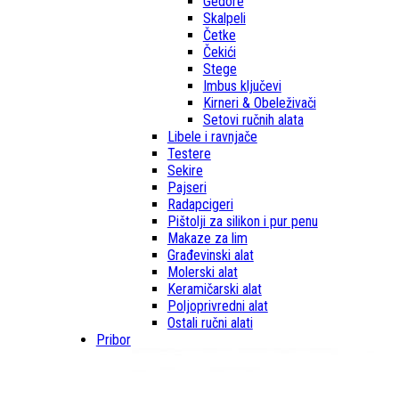
Gedore
Skalpeli
Četke
Čekići
Stege
Imbus ključevi
Kirneri & Obeleživači
Setovi ručnih alata
Libele i ravnjače
Testere
Sekire
Pajseri
Radapcigeri
Pištolji za silikon i pur penu
Makaze za lim
Građevinski alat
Molerski alat
Keramičarski alat
Poljoprivredni alat
Ostali ručni alati
Pribor