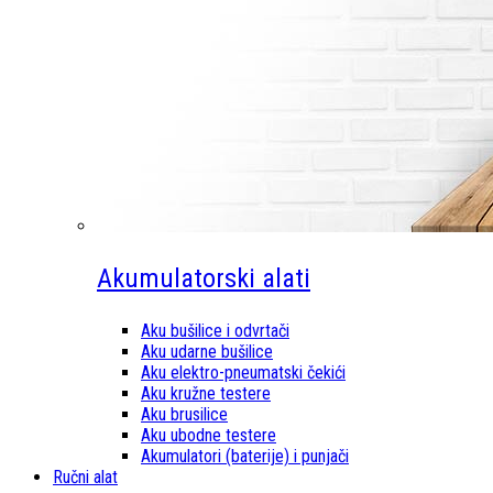
Akumulatorski alati
Aku bušilice i odvrtači
Aku udarne bušilice
Aku elektro-pneumatski čekići
Aku kružne testere
Aku brusilice
Aku ubodne testere
Akumulatori (baterije) i punjači
Ručni alat