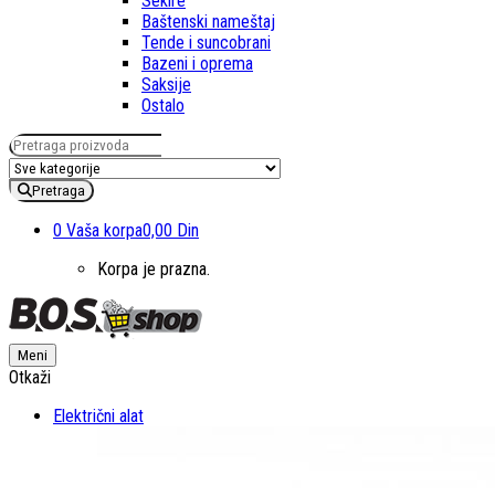
Sekire
Baštenski nameštaj
Tende i suncobrani
Bazeni i oprema
Saksije
Ostalo
Pretraga za:
Pretraga
0
Vaša korpa
0,00 Din
Korpa je prazna.
Meni
Otkaži
Električni alat