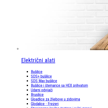
Električni alati
Bušilice
SDS+ bušilice
SDS Max bušilice
Bušilice i štemarice sa HEX prihvatom
Udarni odvijači
Brusilice
Gloadlice za žljebove u zidovima
Glodalice - Frezeri