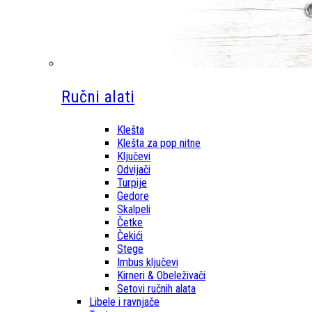
Ručni alati
Klešta
Klešta za pop nitne
Ključevi
Odvijači
Turpije
Gedore
Skalpeli
Četke
Čekići
Stege
Imbus ključevi
Kirneri & Obeleživači
Setovi ručnih alata
Libele i ravnjače