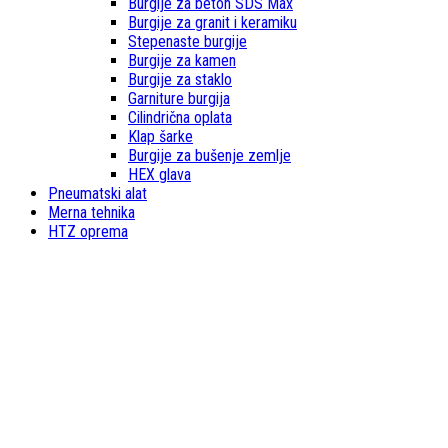
Burgije za beton SDS Max
Burgije za granit i keramiku
Stepenaste burgije
Burgije za kamen
Burgije za staklo
Garniture burgija
Cilindrična oplata
Klap šarke
Burgije za bušenje zemlje
HEX glava
Pneumatski alat
Merna tehnika
HTZ oprema