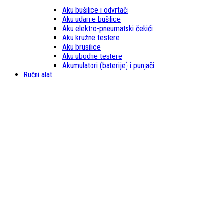
Aku bušilice i odvrtači
Aku udarne bušilice
Aku elektro-pneumatski čekići
Aku kružne testere
Aku brusilice
Aku ubodne testere
Akumulatori (baterije) i punjači
Ručni alat