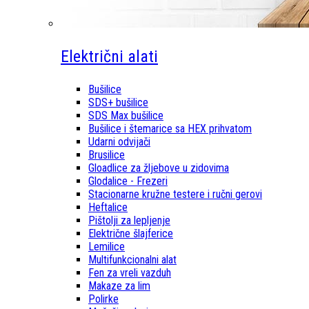
Električni alati
Bušilice
SDS+ bušilice
SDS Max bušilice
Bušilice i štemarice sa HEX prihvatom
Udarni odvijači
Brusilice
Gloadlice za žljebove u zidovima
Glodalice - Frezeri
Stacionarne kružne testere i ručni gerovi
Heftalice
Pištolji za lepljenje
Električne šlajferice
Lemilice
Multifunkcionalni alat
Fen za vreli vazduh
Makaze za lim
Polirke