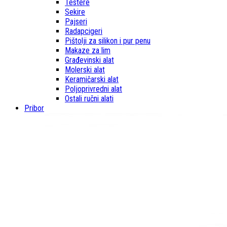
Testere
Sekire
Pajseri
Radapcigeri
Pištolji za silikon i pur penu
Makaze za lim
Građevinski alat
Molerski alat
Keramičarski alat
Poljoprivredni alat
Ostali ručni alati
Pribor