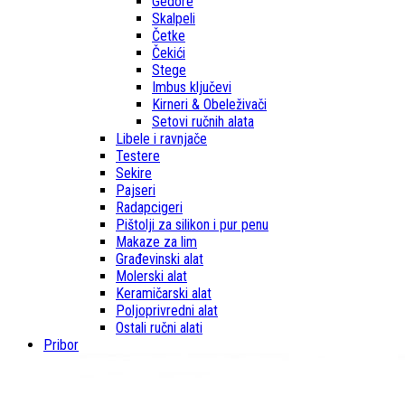
Gedore
Skalpeli
Četke
Čekići
Stege
Imbus ključevi
Kirneri & Obeleživači
Setovi ručnih alata
Libele i ravnjače
Testere
Sekire
Pajseri
Radapcigeri
Pištolji za silikon i pur penu
Makaze za lim
Građevinski alat
Molerski alat
Keramičarski alat
Poljoprivredni alat
Ostali ručni alati
Pribor