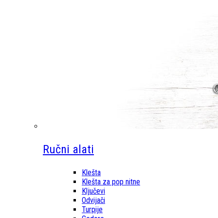
Ručni alati
Klešta
Klešta za pop nitne
Ključevi
Odvijači
Turpije