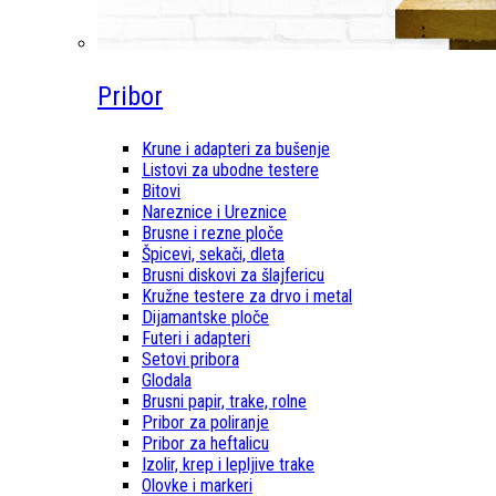
Pribor
Krune i adapteri za bušenje
Listovi za ubodne testere
Bitovi
Nareznice i Ureznice
Brusne i rezne ploče
Špicevi, sekači, dleta
Brusni diskovi za šlajfericu
Kružne testere za drvo i metal
Dijamantske ploče
Futeri i adapteri
Setovi pribora
Glodala
Brusni papir, trake, rolne
Pribor za poliranje
Pribor za heftalicu
Izolir, krep i lepljive trake
Olovke i markeri