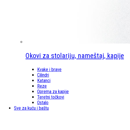
Okovi za stolariju, nameštaj, kapije
Kvake i brave
Cilindri
Katanci
Reze
Oprema za kapije
Teretni točkovi
Ostalo
Sve za kuću i baštu