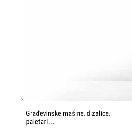
Građevinske mašine, dizalice,
paletari...