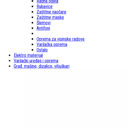
Radna odela
Rukavice
Zaštitne naočare
Zaštitne maske
Šlemovi
Antifoni
Oprema za visinske radove
Varilačka oprema
Ostalo
Elektro materijal
Varilački uređaji i oprema
Građ. mašine, dizalice, viljuškari