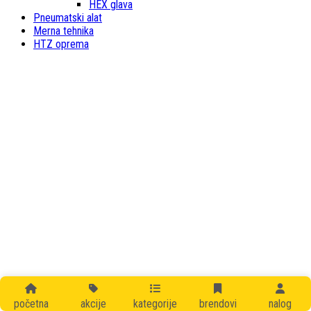
HEX glava
Pneumatski alat
Merna tehnika
HTZ oprema
početna
akcije
kategorije
brendovi
nalog