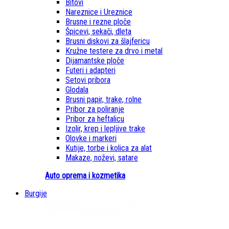
Bitovi
Nareznice i Ureznice
Brusne i rezne ploče
Špicevi, sekači, dleta
Brusni diskovi za šlajfericu
Kružne testere za drvo i metal
Dijamantske ploče
Futeri i adapteri
Setovi pribora
Glodala
Brusni papir, trake, rolne
Pribor za poliranje
Pribor za heftalicu
Izolir, krep i lepljive trake
Olovke i markeri
Kutije, torbe i kolica za alat
Makaze, noževi, satare
Auto oprema i kozmetika
Burgije