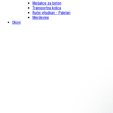
Mešalice za beton
Transportna kolica
Ručni viljuškari - Paletari
Merdevine
Okovi