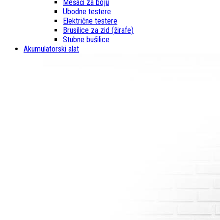
Mešači za boju
Ubodne testere
Električne testere
Brusilice za zid (žirafe)
Stubne bušilice
Akumulatorski alat