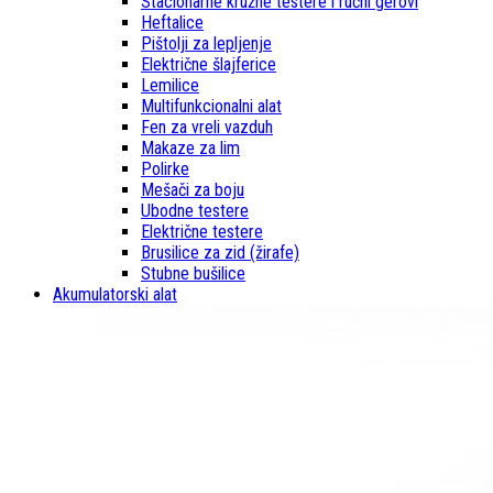
Stacionarne kružne testere i ručni gerovi
Heftalice
Pištolji za lepljenje
Električne šlajferice
Lemilice
Multifunkcionalni alat
Fen za vreli vazduh
Makaze za lim
Polirke
Mešači za boju
Ubodne testere
Električne testere
Brusilice za zid (žirafe)
Stubne bušilice
Akumulatorski alat