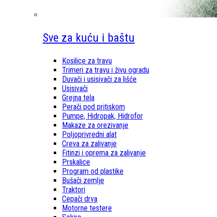
Sve za kuću i baštu
Kosilice za travu
Trimeri za travu i živu ogradu
Duvači i usisivači za lišće
Usisivači
Grejna tela
Perači pod pritiskom
Pumpe, Hidropak, Hidrofor
Makaze za orezivanje
Poljoprivredni alat
Creva za zalivanje
Fitinzi i oprema za zalivanje
Prskalice
Program od plastike
Bušači zemlje
Traktori
Cepači drva
Motorne testere