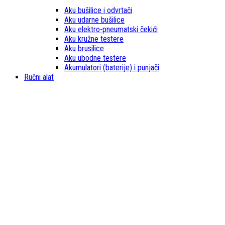
Aku bušilice i odvrtači
Aku udarne bušilice
Aku elektro-pneumatski čekići
Aku kružne testere
Aku brusilice
Aku ubodne testere
Akumulatori (baterije) i punjači
Ručni alat