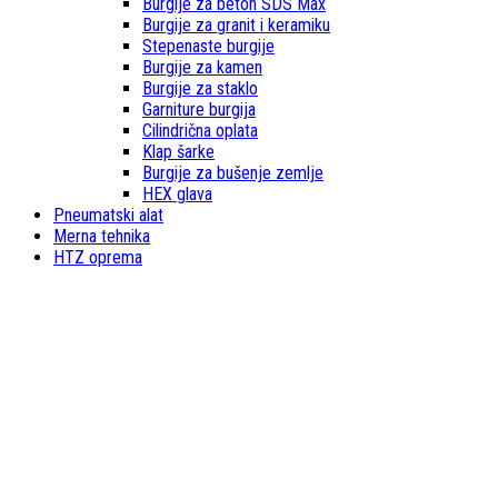
Burgije za beton SDS Max
Burgije za granit i keramiku
Stepenaste burgije
Burgije za kamen
Burgije za staklo
Garniture burgija
Cilindrična oplata
Klap šarke
Burgije za bušenje zemlje
HEX glava
Pneumatski alat
Merna tehnika
HTZ oprema