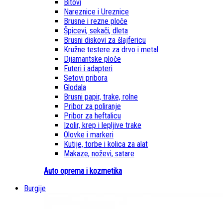
Bitovi
Nareznice i Ureznice
Brusne i rezne ploče
Špicevi, sekači, dleta
Brusni diskovi za šlajfericu
Kružne testere za drvo i metal
Dijamantske ploče
Futeri i adapteri
Setovi pribora
Glodala
Brusni papir, trake, rolne
Pribor za poliranje
Pribor za heftalicu
Izolir, krep i lepljive trake
Olovke i markeri
Kutije, torbe i kolica za alat
Makaze, noževi, satare
Auto oprema i kozmetika
Burgije