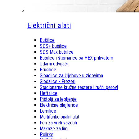
Električni alati
Bušilice
SDS+ bušilice
SDS Max bušilice
Bušilice i štemarice sa HEX prihvatom
Udarni odvijači
Brusilice
Gloadlice za žljebove u zidovima
Glodalice - Frezeri
Stacionarne kružne testere i ručni gerovi
Heftalice
Pištolji za lepljenje
Električne šlajferice
Lemilice
Multifunkcionalni alat
Fen za vreli vazduh
Makaze za lim
Polirke