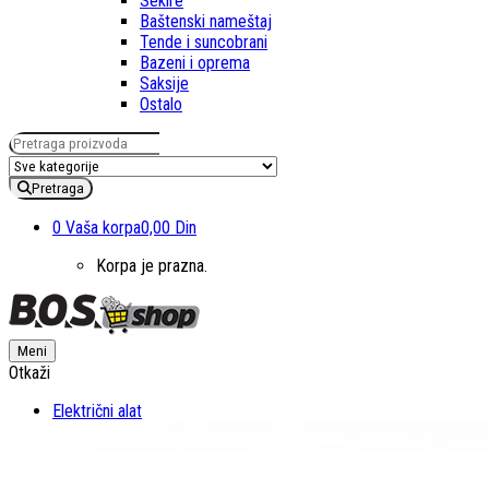
Sekire
Baštenski nameštaj
Tende i suncobrani
Bazeni i oprema
Saksije
Ostalo
Pretraga za:
Pretraga
0
Vaša korpa
0,00 Din
Korpa je prazna.
Meni
Otkaži
Električni alat