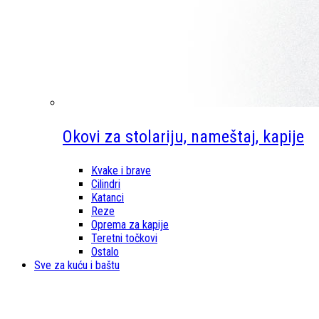
Okovi za stolariju, nameštaj, kapije
Kvake i brave
Cilindri
Katanci
Reze
Oprema za kapije
Teretni točkovi
Ostalo
Sve za kuću i baštu