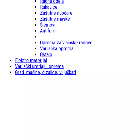
Radna odela
Rukavice
Zaštitne naočare
Zaštitne maske
Šlemovi
Antifoni
Oprema za visinske radove
Varilačka oprema
Ostalo
Elektro materijal
Varilački uređaji i oprema
Građ. mašine, dizalice, viljuškari