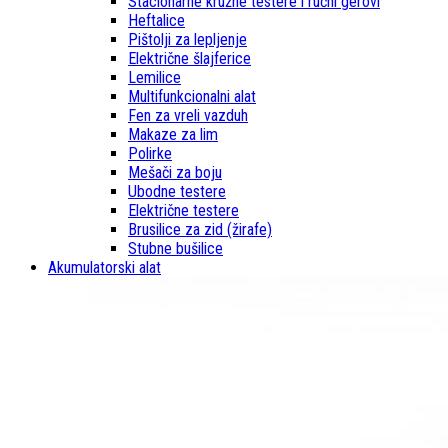
Stacionarne kružne testere i ručni gerovi
Heftalice
Pištolji za lepljenje
Električne šlajferice
Lemilice
Multifunkcionalni alat
Fen za vreli vazduh
Makaze za lim
Polirke
Mešači za boju
Ubodne testere
Električne testere
Brusilice za zid (žirafe)
Stubne bušilice
Akumulatorski alat