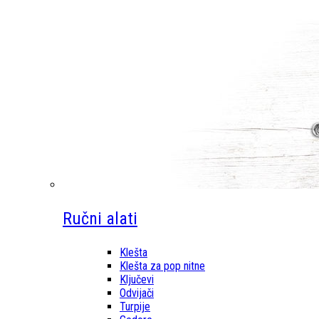
Ručni alati
Klešta
Klešta za pop nitne
Ključevi
Odvijači
Turpije