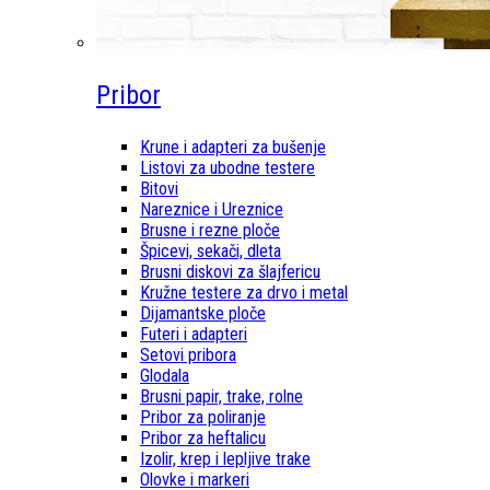
Pribor
Krune i adapteri za bušenje
Listovi za ubodne testere
Bitovi
Nareznice i Ureznice
Brusne i rezne ploče
Špicevi, sekači, dleta
Brusni diskovi za šlajfericu
Kružne testere za drvo i metal
Dijamantske ploče
Futeri i adapteri
Setovi pribora
Glodala
Brusni papir, trake, rolne
Pribor za poliranje
Pribor za heftalicu
Izolir, krep i lepljive trake
Olovke i markeri