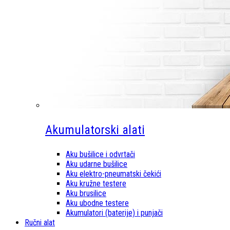
Akumulatorski alati
Aku bušilice i odvrtači
Aku udarne bušilice
Aku elektro-pneumatski čekići
Aku kružne testere
Aku brusilice
Aku ubodne testere
Akumulatori (baterije) i punjači
Ručni alat