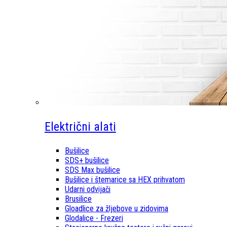
Električni alati
Bušilice
SDS+ bušilice
SDS Max bušilice
Bušilice i štemarice sa HEX prihvatom
Udarni odvijači
Brusilice
Gloadlice za žljebove u zidovima
Glodalice - Frezeri