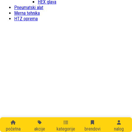
HEX glava
Pneumatski alat
Merna tehnika
HTZ oprema
početna
akcije
kategorije
brendovi
nalog