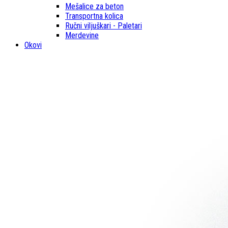
Mešalice za beton
Transportna kolica
Ručni viljuškari - Paletari
Merdevine
Okovi