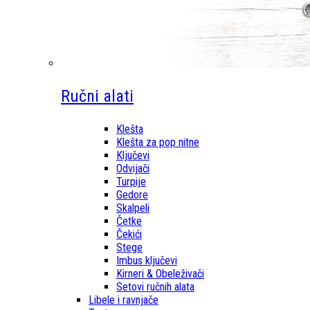
Ručni alati
Klešta
Klešta za pop nitne
Ključevi
Odvijači
Turpije
Gedore
Skalpeli
Četke
Čekići
Stege
Imbus ključevi
Kirneri & Obeleživači
Setovi ručnih alata
Libele i ravnjače