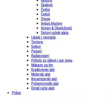
Gedore
Skalpeli
Četke
Čekići
Stege
Imbus ključevi
Kirneri & Obeleživači
Setovi ručnih alata
Libele i ravnjače
Testere
Sekire
Pajseri
Radapcigeri
Pištolji za silikon i pur penu
Makaze za lim
Građevinski alat
Molerski alat
Keramičarski alat
Poljoprivredni alat
Ostali ručni alati
Pribor