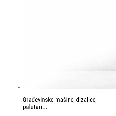
Građevinske mašine, dizalice,
paletari...