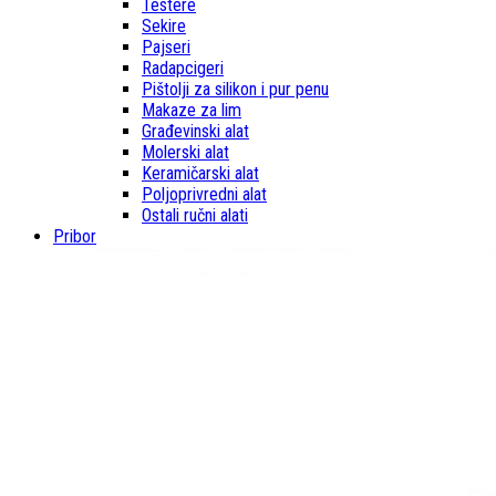
Testere
Sekire
Pajseri
Radapcigeri
Pištolji za silikon i pur penu
Makaze za lim
Građevinski alat
Molerski alat
Keramičarski alat
Poljoprivredni alat
Ostali ručni alati
Pribor