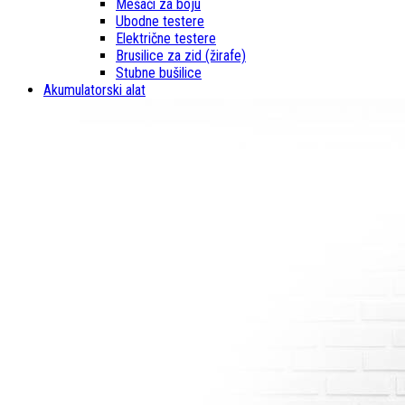
Mešači za boju
Ubodne testere
Električne testere
Brusilice za zid (žirafe)
Stubne bušilice
Akumulatorski alat