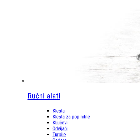
Ručni alati
Klešta
Klešta za pop nitne
Ključevi
Odvijači
Turpije