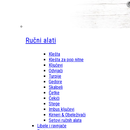
Ručni alati
Klešta
Klešta za pop nitne
Ključevi
Odvijači
Turpije
Gedore
Skalpeli
Četke
Čekići
Stege
Imbus ključevi
Kirneri & Obeleživači
Setovi ručnih alata
Libele i ravnjače