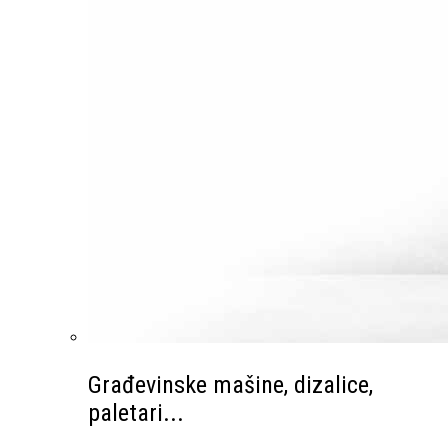
Građevinske mašine, dizalice,
paletari...