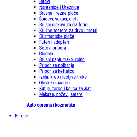
Bitovi
Nareznice i Ureznice
Brusne i rezne ploče
Špicevi, sekači, dleta
Brusni diskovi za šlajfericu
Kružne testere za drvo i metal
Dijamantske ploče
Futeri i adapteri
Setovi pribora
Glodala
Brusni papir, trake, rolne
Pribor za poliranje
Pribor za heftalicu
Izolir, krep i lepljive trake
Olovke i markeri
Kutije, torbe i kolica za alat
Makaze, noževi, satare
Auto oprema i kozmetika
Burgije