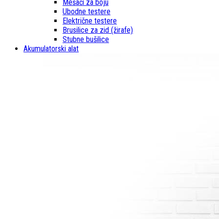
Mešači za boju
Ubodne testere
Električne testere
Brusilice za zid (žirafe)
Stubne bušilice
Akumulatorski alat