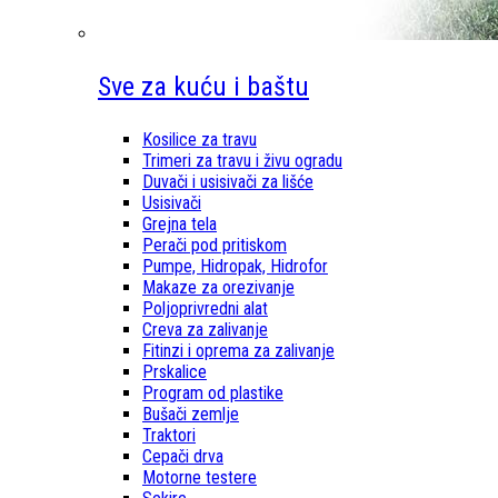
Sve za kuću i baštu
Kosilice za travu
Trimeri za travu i živu ogradu
Duvači i usisivači za lišće
Usisivači
Grejna tela
Perači pod pritiskom
Pumpe, Hidropak, Hidrofor
Makaze za orezivanje
Poljoprivredni alat
Creva za zalivanje
Fitinzi i oprema za zalivanje
Prskalice
Program od plastike
Bušači zemlje
Traktori
Cepači drva
Motorne testere