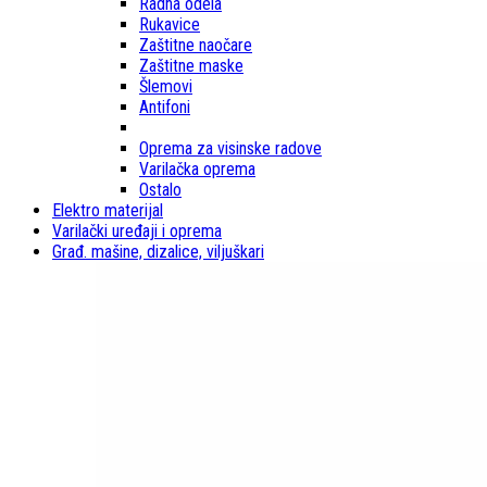
Radna odela
Rukavice
Zaštitne naočare
Zaštitne maske
Šlemovi
Antifoni
Oprema za visinske radove
Varilačka oprema
Ostalo
Elektro materijal
Varilački uređaji i oprema
Građ. mašine, dizalice, viljuškari