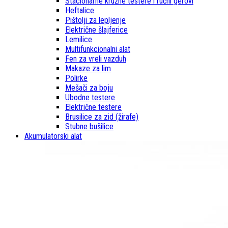
Stacionarne kružne testere i ručni gerovi
Heftalice
Pištolji za lepljenje
Električne šlajferice
Lemilice
Multifunkcionalni alat
Fen za vreli vazduh
Makaze za lim
Polirke
Mešači za boju
Ubodne testere
Električne testere
Brusilice za zid (žirafe)
Stubne bušilice
Akumulatorski alat