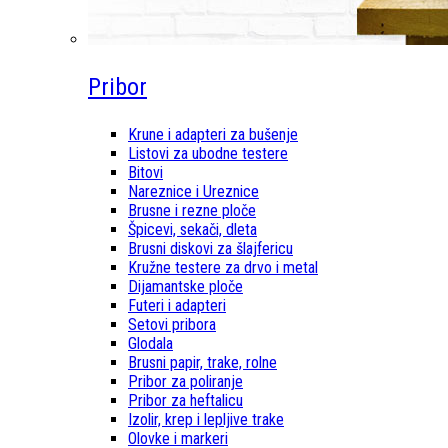
Pribor
Krune i adapteri za bušenje
Listovi za ubodne testere
Bitovi
Nareznice i Ureznice
Brusne i rezne ploče
Špicevi, sekači, dleta
Brusni diskovi za šlajfericu
Kružne testere za drvo i metal
Dijamantske ploče
Futeri i adapteri
Setovi pribora
Glodala
Brusni papir, trake, rolne
Pribor za poliranje
Pribor za heftalicu
Izolir, krep i lepljive trake
Olovke i markeri