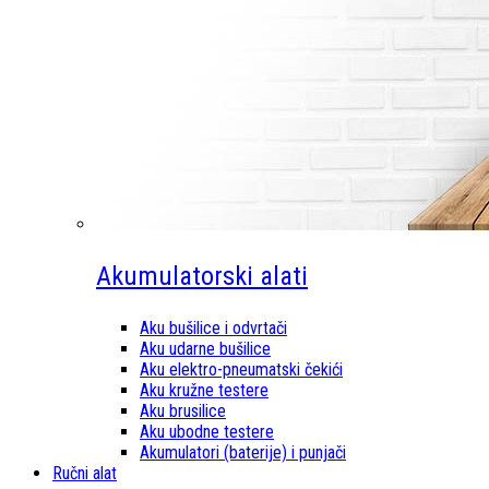
Akumulatorski alati
Aku bušilice i odvrtači
Aku udarne bušilice
Aku elektro-pneumatski čekići
Aku kružne testere
Aku brusilice
Aku ubodne testere
Akumulatori (baterije) i punjači
Ručni alat