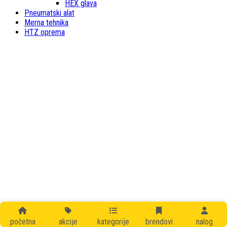
HEX glava
Pneumatski alat
Merna tehnika
HTZ oprema
početna
akcije
kategorije
brendovi
nalog