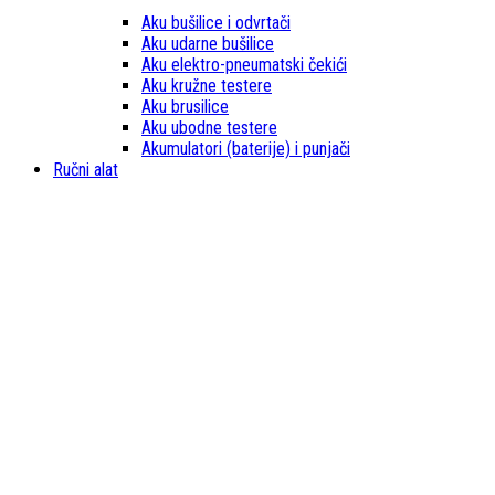
Aku bušilice i odvrtači
Aku udarne bušilice
Aku elektro-pneumatski čekići
Aku kružne testere
Aku brusilice
Aku ubodne testere
Akumulatori (baterije) i punjači
Ručni alat