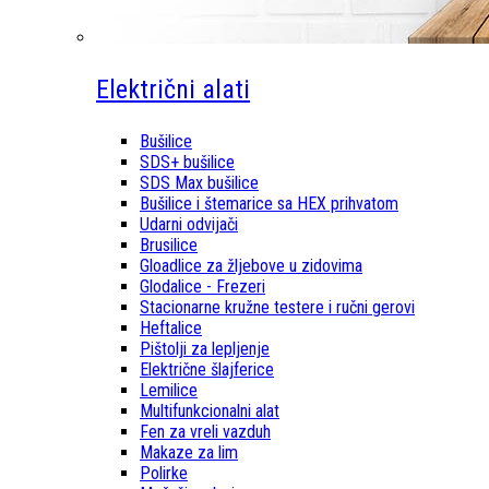
Električni alati
Bušilice
SDS+ bušilice
SDS Max bušilice
Bušilice i štemarice sa HEX prihvatom
Udarni odvijači
Brusilice
Gloadlice za žljebove u zidovima
Glodalice - Frezeri
Stacionarne kružne testere i ručni gerovi
Heftalice
Pištolji za lepljenje
Električne šlajferice
Lemilice
Multifunkcionalni alat
Fen za vreli vazduh
Makaze za lim
Polirke