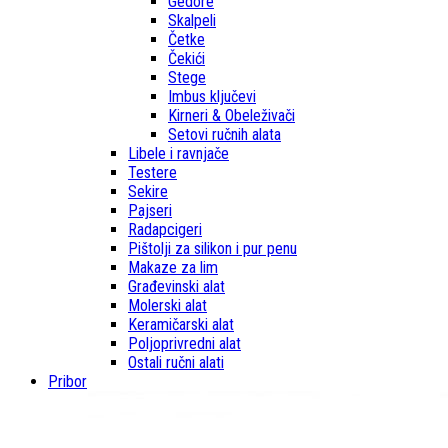
Gedore
Skalpeli
Četke
Čekići
Stege
Imbus ključevi
Kirneri & Obeleživači
Setovi ručnih alata
Libele i ravnjače
Testere
Sekire
Pajseri
Radapcigeri
Pištolji za silikon i pur penu
Makaze za lim
Građevinski alat
Molerski alat
Keramičarski alat
Poljoprivredni alat
Ostali ručni alati
Pribor