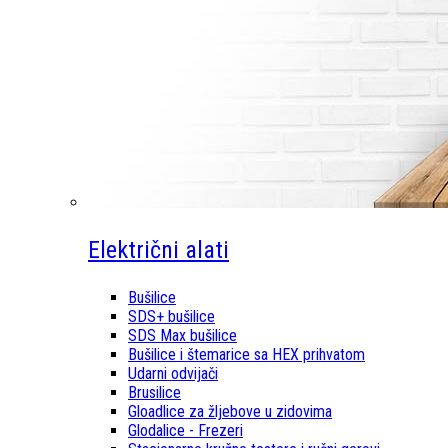
Električni alati
Bušilice
SDS+ bušilice
SDS Max bušilice
Bušilice i štemarice sa HEX prihvatom
Udarni odvijači
Brusilice
Gloadlice za žljebove u zidovima
Glodalice - Frezeri