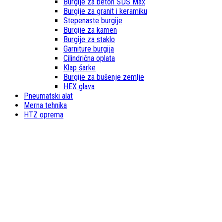
Burgije za beton SDS Max
Burgije za granit i keramiku
Stepenaste burgije
Burgije za kamen
Burgije za staklo
Garniture burgija
Cilindrična oplata
Klap šarke
Burgije za bušenje zemlje
HEX glava
Pneumatski alat
Merna tehnika
HTZ oprema