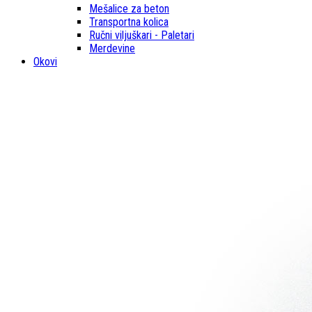
Mešalice za beton
Transportna kolica
Ručni viljuškari - Paletari
Merdevine
Okovi