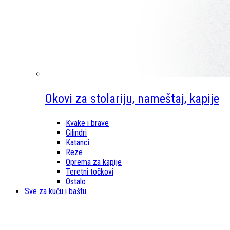
Okovi za stolariju, nameštaj, kapije
Kvake i brave
Cilindri
Katanci
Reze
Oprema za kapije
Teretni točkovi
Ostalo
Sve za kuću i baštu