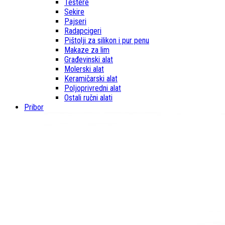
Testere
Sekire
Pajseri
Radapcigeri
Pištolji za silikon i pur penu
Makaze za lim
Građevinski alat
Molerski alat
Keramičarski alat
Poljoprivredni alat
Ostali ručni alati
Pribor