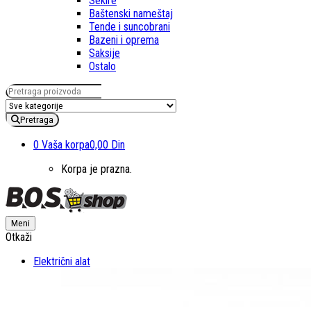
Sekire
Baštenski nameštaj
Tende i suncobrani
Bazeni i oprema
Saksije
Ostalo
Pretraga za:
Pretraga
0
Vaša korpa
0,00 Din
Korpa je prazna.
Meni
Otkaži
Električni alat