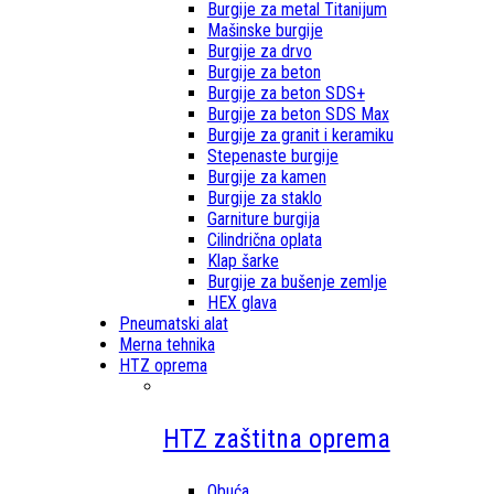
Burgije za metal Titanijum
Mašinske burgije
Burgije za drvo
Burgije za beton
Burgije za beton SDS+
Burgije za beton SDS Max
Burgije za granit i keramiku
Stepenaste burgije
Burgije za kamen
Burgije za staklo
Garniture burgija
Cilindrična oplata
Klap šarke
Burgije za bušenje zemlje
HEX glava
Pneumatski alat
Merna tehnika
HTZ oprema
HTZ zaštitna oprema
Obuća