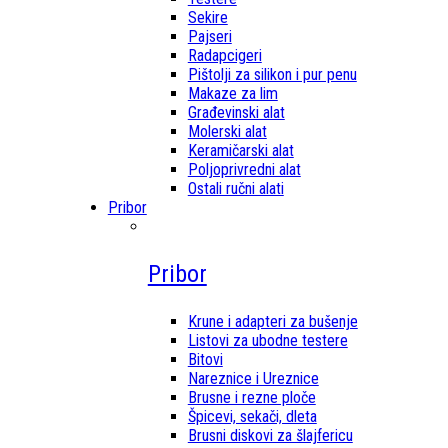
Sekire
Pajseri
Radapcigeri
Pištolji za silikon i pur penu
Makaze za lim
Građevinski alat
Molerski alat
Keramičarski alat
Poljoprivredni alat
Ostali ručni alati
Pribor
Pribor
Krune i adapteri za bušenje
Listovi za ubodne testere
Bitovi
Nareznice i Ureznice
Brusne i rezne ploče
Špicevi, sekači, dleta
Brusni diskovi za šlajfericu