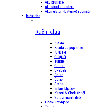
Aku brusilice
Aku ubodne testere
Akumulatori (baterije) i punjači
Ručni alat
Ručni alati
Klešta
Klešta za pop nitne
Ključevi
Odvijači
Turpije
Gedore
Skalpeli
Četke
Čekići
Stege
Imbus ključevi
Kirneri & Obeleživači
Setovi ručnih alata
Libele i ravnjače
Testere