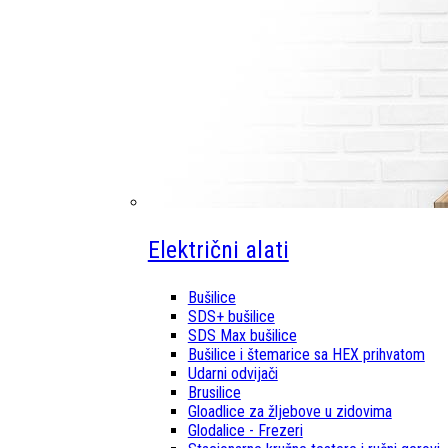
Električni alati
Bušilice
SDS+ bušilice
SDS Max bušilice
Bušilice i štemarice sa HEX prihvatom
Udarni odvijači
Brusilice
Gloadlice za žljebove u zidovima
Glodalice - Frezeri