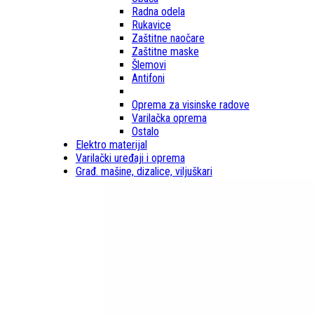
Radna odela
Rukavice
Zaštitne naočare
Zaštitne maske
Šlemovi
Antifoni
Oprema za visinske radove
Varilačka oprema
Ostalo
Elektro materijal
Varilački uređaji i oprema
Građ. mašine, dizalice, viljuškari