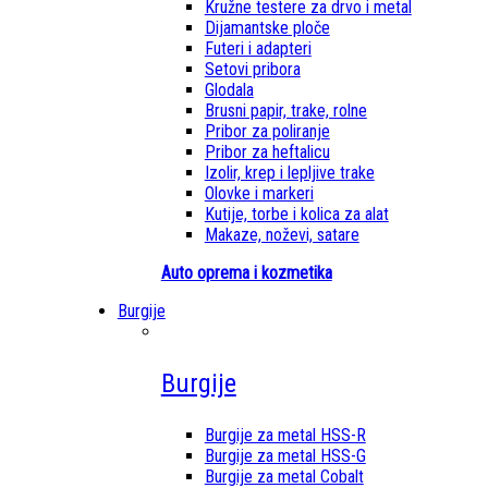
Kružne testere za drvo i metal
Dijamantske ploče
Futeri i adapteri
Setovi pribora
Glodala
Brusni papir, trake, rolne
Pribor za poliranje
Pribor za heftalicu
Izolir, krep i lepljive trake
Olovke i markeri
Kutije, torbe i kolica za alat
Makaze, noževi, satare
Auto oprema i kozmetika
Burgije
Burgije
Burgije za metal HSS-R
Burgije za metal HSS-G
Burgije za metal Cobalt