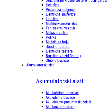
Stacionarne kružne testere i ručni gerovi
Heftalice
Pištolji za lepljenje
Električne šlajferice
Lemilice
Multifunkcionalni alat
Fen za vreli vazduh
Makaze za lim
Polirke
Mešači za boju
Ubodne testere
Električne testere
Brusilice za zid (žirafe)
Stubne bušilice
Akumulatorski alat
Akumulatorski alati
Aku bušilice i odvrtači
Aku udarne bušilice
Aku elektro-pneumatski čekići
Aku kružne testere