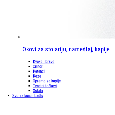
Okovi za stolariju, nameštaj, kapije
Kvake i brave
Cilindri
Katanci
Reze
Oprema za kapije
Teretni točkovi
Ostalo
Sve za kuću i baštu