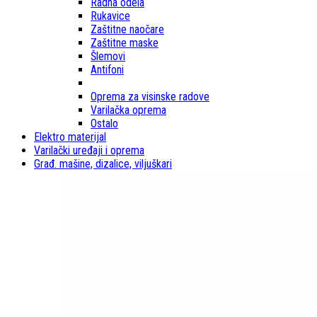
Radna odela
Rukavice
Zaštitne naočare
Zaštitne maske
Šlemovi
Antifoni
Oprema za visinske radove
Varilačka oprema
Ostalo
Elektro materijal
Varilački uređaji i oprema
Građ. mašine, dizalice, viljuškari