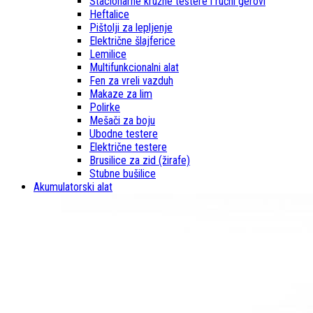
Stacionarne kružne testere i ručni gerovi
Heftalice
Pištolji za lepljenje
Električne šlajferice
Lemilice
Multifunkcionalni alat
Fen za vreli vazduh
Makaze za lim
Polirke
Mešači za boju
Ubodne testere
Električne testere
Brusilice za zid (žirafe)
Stubne bušilice
Akumulatorski alat