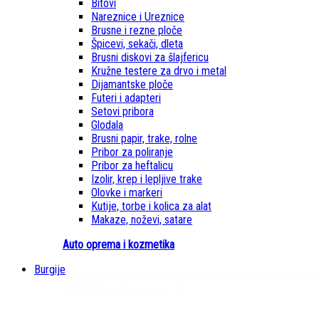
Bitovi
Nareznice i Ureznice
Brusne i rezne ploče
Špicevi, sekači, dleta
Brusni diskovi za šlajfericu
Kružne testere za drvo i metal
Dijamantske ploče
Futeri i adapteri
Setovi pribora
Glodala
Brusni papir, trake, rolne
Pribor za poliranje
Pribor za heftalicu
Izolir, krep i lepljive trake
Olovke i markeri
Kutije, torbe i kolica za alat
Makaze, noževi, satare
Auto oprema i kozmetika
Burgije