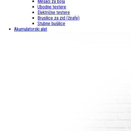
Mešači za boju
Ubodne testere
Električne testere
Brusilice za zid (žirafe)
Stubne bušilice
Akumulatorski alat