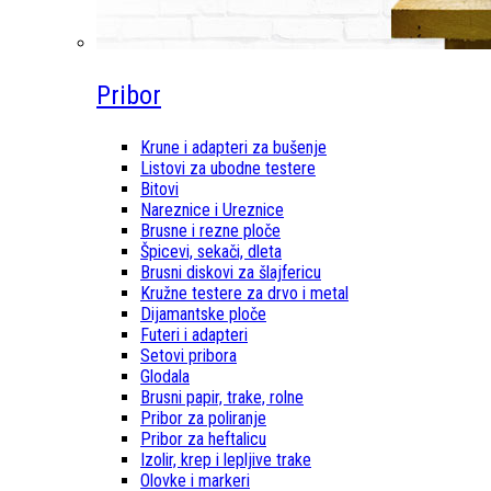
Pribor
Krune i adapteri za bušenje
Listovi za ubodne testere
Bitovi
Nareznice i Ureznice
Brusne i rezne ploče
Špicevi, sekači, dleta
Brusni diskovi za šlajfericu
Kružne testere za drvo i metal
Dijamantske ploče
Futeri i adapteri
Setovi pribora
Glodala
Brusni papir, trake, rolne
Pribor za poliranje
Pribor za heftalicu
Izolir, krep i lepljive trake
Olovke i markeri