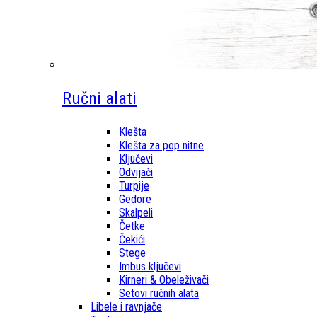
Ručni alati
Klešta
Klešta za pop nitne
Ključevi
Odvijači
Turpije
Gedore
Skalpeli
Četke
Čekići
Stege
Imbus ključevi
Kirneri & Obeleživači
Setovi ručnih alata
Libele i ravnjače