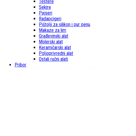
Testere
Sekire
Pajseri
Radapcigeri
Pištolji za silikon i pur penu
Makaze za lim
Građevinski alat
Molerski alat
Keramičarski alat
Poljoprivredni alat
Ostali ručni alati
Pribor