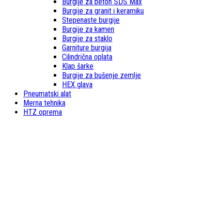
Burgije za beton SDS Max
Burgije za granit i keramiku
Stepenaste burgije
Burgije za kamen
Burgije za staklo
Garniture burgija
Cilindrična oplata
Klap šarke
Burgije za bušenje zemlje
HEX glava
Pneumatski alat
Merna tehnika
HTZ oprema