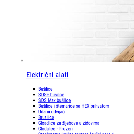
Električni alati
Bušilice
SDS+ bušilice
SDS Max bušilice
Bušilice i štemarice sa HEX prihvatom
Udarni odvijači
Brusilice
Gloadlice za žljebove u zidovima
Glodalice - Frezeri