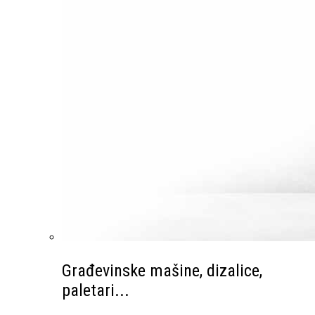
Građevinske mašine, dizalice,
paletari...