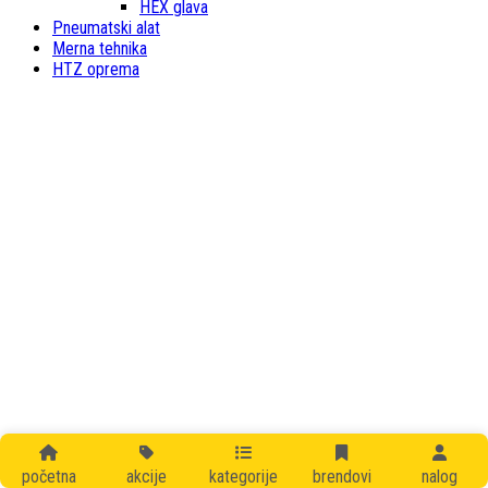
HEX glava
Pneumatski alat
Merna tehnika
HTZ oprema
početna
akcije
kategorije
brendovi
nalog