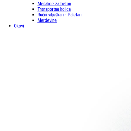
Mešalice za beton
Transportna kolica
Ručni viljuškari - Paletari
Merdevine
Okovi