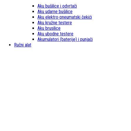
Aku bušilice i odvrtači
Aku udarne bušilice
Aku elektro-pneumatski čekići
Aku kružne testere
Aku brusilice
Aku ubodne testere
Akumulatori (baterije) i punjači
Ručni alat