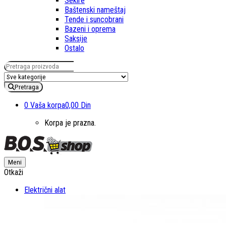
Sekire
Baštenski nameštaj
Tende i suncobrani
Bazeni i oprema
Saksije
Ostalo
Pretraga za:
Pretraga
0
Vaša korpa
0,00 Din
Korpa je prazna.
Meni
Otkaži
Električni alat