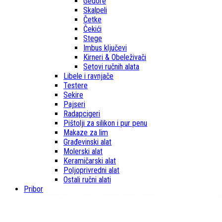
Gedore
Skalpeli
Četke
Čekići
Stege
Imbus ključevi
Kirneri & Obeleživači
Setovi ručnih alata
Libele i ravnjače
Testere
Sekire
Pajseri
Radapcigeri
Pištolji za silikon i pur penu
Makaze za lim
Građevinski alat
Molerski alat
Keramičarski alat
Poljoprivredni alat
Ostali ručni alati
Pribor