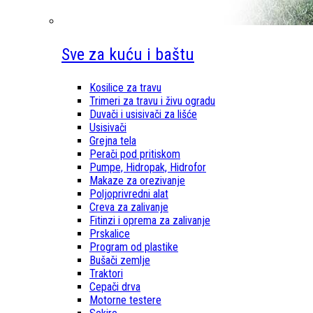
Sve za kuću i baštu
Kosilice za travu
Trimeri za travu i živu ogradu
Duvači i usisivači za lišće
Usisivači
Grejna tela
Perači pod pritiskom
Pumpe, Hidropak, Hidrofor
Makaze za orezivanje
Poljoprivredni alat
Creva za zalivanje
Fitinzi i oprema za zalivanje
Prskalice
Program od plastike
Bušači zemlje
Traktori
Cepači drva
Motorne testere