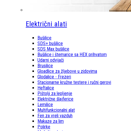
Električni alati
Bušilice
SDS+ bušilice
SDS Max bušilice
Bušilice i štemarice sa HEX prihvatom
Udarni odvijači
Brusilice
Gloadlice za žljebove u zidovima
Glodalice - Frezeri
Stacionarne kružne testere i ručni gerovi
Heftalice
Pištolji za lepljenje
Električne šlajferice
Lemilice
Multifunkcionalni alat
Fen za vreli vazduh
Makaze za lim
Polirke