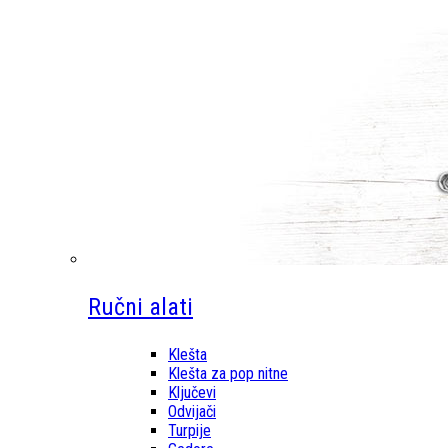
Ručni alati
Klešta
Klešta za pop nitne
Ključevi
Odvijači
Turpije