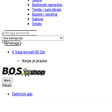
Sekire
Baštenski nameštaj
Tende i suncobrani
Bazeni i oprema
Saksije
Ostalo
Pretraga za:
Pretraga
0
Vaša korpa
0,00 Din
Korpa je prazna.
Meni
Otkaži
Električni alat