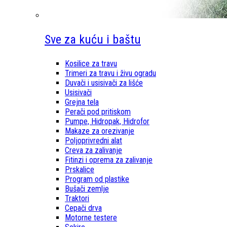
Sve za kuću i baštu
Kosilice za travu
Trimeri za travu i živu ogradu
Duvači i usisivači za lišće
Usisivači
Grejna tela
Perači pod pritiskom
Pumpe, Hidropak, Hidrofor
Makaze za orezivanje
Poljoprivredni alat
Creva za zalivanje
Fitinzi i oprema za zalivanje
Prskalice
Program od plastike
Bušači zemlje
Traktori
Cepači drva
Motorne testere