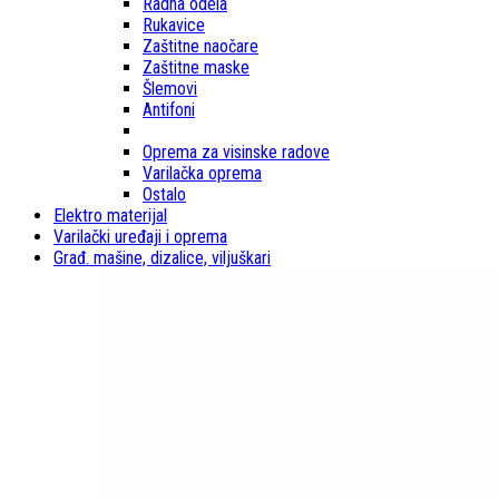
Radna odela
Rukavice
Zaštitne naočare
Zaštitne maske
Šlemovi
Antifoni
Oprema za visinske radove
Varilačka oprema
Ostalo
Elektro materijal
Varilački uređaji i oprema
Građ. mašine, dizalice, viljuškari