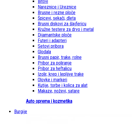
Bitovi
Nareznice i Ureznice
Brusne i rezne ploče
Špicevi, sekači, dleta
Brusni diskovi za šlajfericu
Kružne testere za drvo i metal
Dijamantske ploče
Futeri i adapteri
Setovi pribora
Glodala
Brusni papir, trake, rolne
Pribor za poliranje
Pribor za heftalicu
Izolir, krep i lepljive trake
Olovke i markeri
Kutije, torbe i kolica za alat
Makaze, noževi, satare
Auto oprema i kozmetika
Burgije