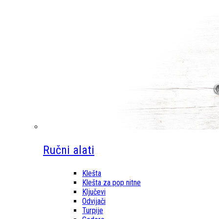
Ručni alati
Klešta
Klešta za pop nitne
Ključevi
Odvijači
Turpije