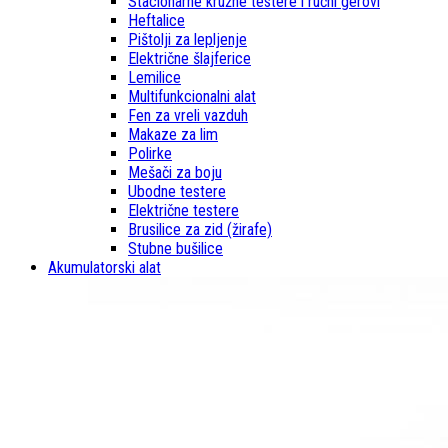
Stacionarne kružne testere i ručni gerovi
Heftalice
Pištolji za lepljenje
Električne šlajferice
Lemilice
Multifunkcionalni alat
Fen za vreli vazduh
Makaze za lim
Polirke
Mešači za boju
Ubodne testere
Električne testere
Brusilice za zid (žirafe)
Stubne bušilice
Akumulatorski alat