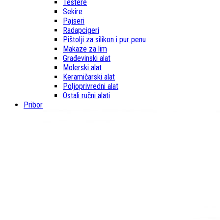
Testere
Sekire
Pajseri
Radapcigeri
Pištolji za silikon i pur penu
Makaze za lim
Građevinski alat
Molerski alat
Keramičarski alat
Poljoprivredni alat
Ostali ručni alati
Pribor