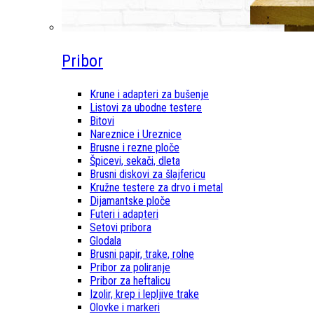
Pribor
Krune i adapteri za bušenje
Listovi za ubodne testere
Bitovi
Nareznice i Ureznice
Brusne i rezne ploče
Špicevi, sekači, dleta
Brusni diskovi za šlajfericu
Kružne testere za drvo i metal
Dijamantske ploče
Futeri i adapteri
Setovi pribora
Glodala
Brusni papir, trake, rolne
Pribor za poliranje
Pribor za heftalicu
Izolir, krep i lepljive trake
Olovke i markeri