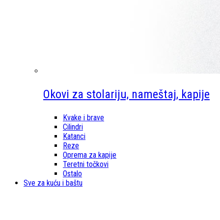
Okovi za stolariju, nameštaj, kapije
Kvake i brave
Cilindri
Katanci
Reze
Oprema za kapije
Teretni točkovi
Ostalo
Sve za kuću i baštu