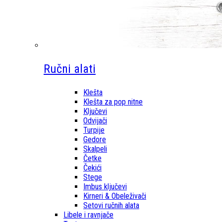
Ručni alati
Klešta
Klešta za pop nitne
Ključevi
Odvijači
Turpije
Gedore
Skalpeli
Četke
Čekići
Stege
Imbus ključevi
Kirneri & Obeleživači
Setovi ručnih alata
Libele i ravnjače