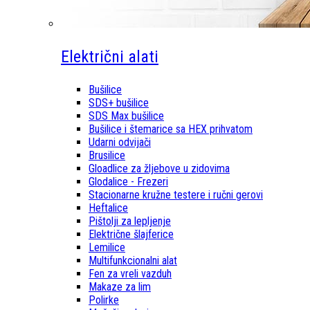
Električni alati
Bušilice
SDS+ bušilice
SDS Max bušilice
Bušilice i štemarice sa HEX prihvatom
Udarni odvijači
Brusilice
Gloadlice za žljebove u zidovima
Glodalice - Frezeri
Stacionarne kružne testere i ručni gerovi
Heftalice
Pištolji za lepljenje
Električne šlajferice
Lemilice
Multifunkcionalni alat
Fen za vreli vazduh
Makaze za lim
Polirke