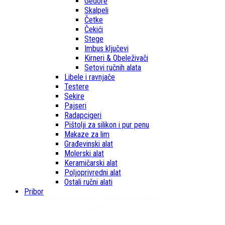
Gedore
Skalpeli
Četke
Čekići
Stege
Imbus ključevi
Kirneri & Obeleživači
Setovi ručnih alata
Libele i ravnjače
Testere
Sekire
Pajseri
Radapcigeri
Pištolji za silikon i pur penu
Makaze za lim
Građevinski alat
Molerski alat
Keramičarski alat
Poljoprivredni alat
Ostali ručni alati
Pribor