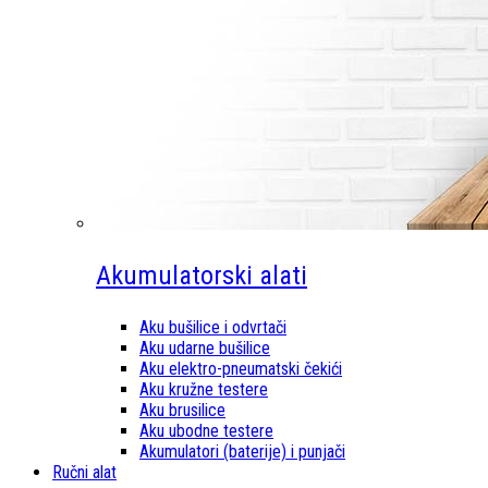
Akumulatorski alati
Aku bušilice i odvrtači
Aku udarne bušilice
Aku elektro-pneumatski čekići
Aku kružne testere
Aku brusilice
Aku ubodne testere
Akumulatori (baterije) i punjači
Ručni alat