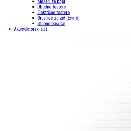
Mešači za boju
Ubodne testere
Električne testere
Brusilice za zid (žirafe)
Stubne bušilice
Akumulatorski alat