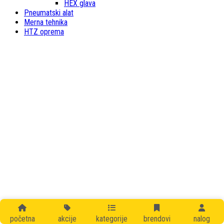
HEX glava
Pneumatski alat
Merna tehnika
HTZ oprema
početna
akcije
kategorije
brendovi
nalog