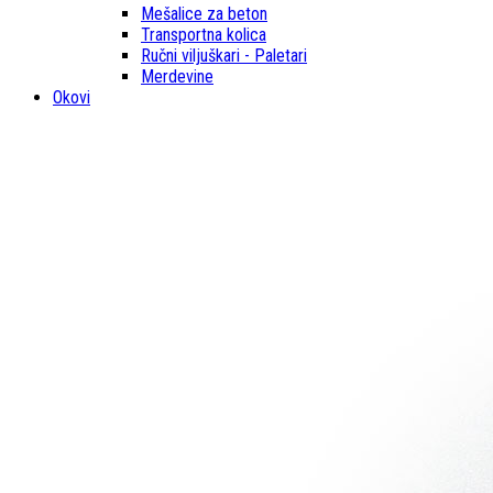
Mešalice za beton
Transportna kolica
Ručni viljuškari - Paletari
Merdevine
Okovi