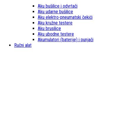
Aku bušilice i odvrtači
Aku udarne bušilice
Aku elektro-pneumatski čekići
Aku kružne testere
Aku brusilice
Aku ubodne testere
Akumulatori (baterije) i punjači
Ručni alat