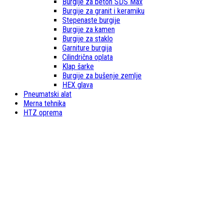
Burgije za beton SDS Max
Burgije za granit i keramiku
Stepenaste burgije
Burgije za kamen
Burgije za staklo
Garniture burgija
Cilindrična oplata
Klap šarke
Burgije za bušenje zemlje
HEX glava
Pneumatski alat
Merna tehnika
HTZ oprema