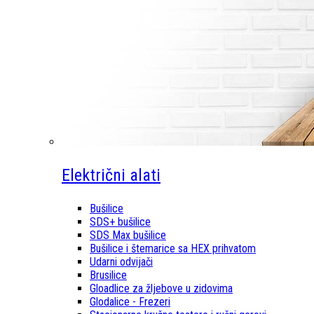
Električni alati
Bušilice
SDS+ bušilice
SDS Max bušilice
Bušilice i štemarice sa HEX prihvatom
Udarni odvijači
Brusilice
Gloadlice za žljebove u zidovima
Glodalice - Frezeri