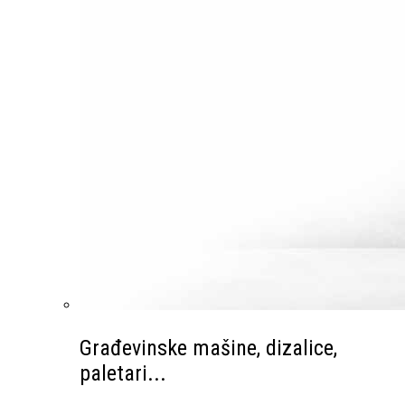
Građevinske mašine, dizalice,
paletari...