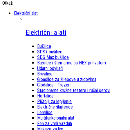
Otkaži
Električni alat
Električni alati
Bušilice
SDS+ bušilice
SDS Max bušilice
Bušilice i štemarice sa HEX prihvatom
Udarni odvijači
Brusilice
Gloadlice za žljebove u zidovima
Glodalice - Frezeri
Stacionarne kružne testere i ručni gerovi
Heftalice
Pištolji za lepljenje
Električne šlajferice
Lemilice
Multifunkcionalni alat
Fen za vreli vazduh
Makaze za lim