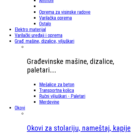
Antifoni
Oprema za visinske radove
Varilačka oprema
Ostalo
Elektro materijal
Varilački uređaji i oprema
Građ. mašine, dizalice, viljuškari
Građevinske mašine, dizalice,
paletari...
Mešalice za beton
Transportna kolica
Ručni viljuškari - Paletari
Merdevine
Okovi
Okovi za stolariju, nameštaj, kapije