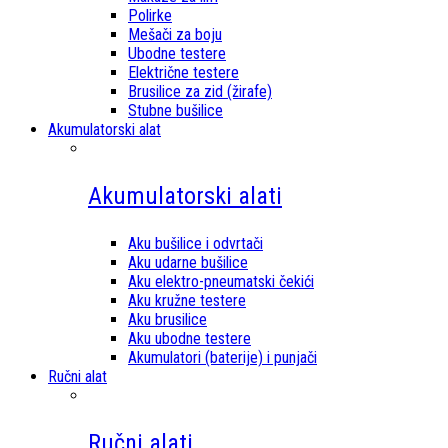
Polirke
Mešači za boju
Ubodne testere
Električne testere
Brusilice za zid (žirafe)
Stubne bušilice
Akumulatorski alat
Akumulatorski alati
Aku bušilice i odvrtači
Aku udarne bušilice
Aku elektro-pneumatski čekići
Aku kružne testere
Aku brusilice
Aku ubodne testere
Akumulatori (baterije) i punjači
Ručni alat
Ručni alati