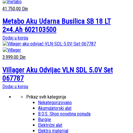
41.750,00
Din
Metabo Aku Udarna Busilica SB 18 LT
2×4.Ah 602103500
Dodaj u korpu
3.999,00
Din
Villager Aku Odvijac VLN SDL 5.0V Set
067787
Dodaj u korpu
Prikaz svih kategorija
Nekategorizovano
Akumulatorski alat
B.O.S. Shop posebna ponuda
Burgije
Električni alat
Elektro materijal