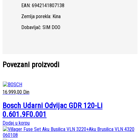
EAN: 6942141807138
Zemlja porekla: Kina
Dobavljač: SIM DOO
Povezani proizvodi
16.999,00
Din
Bosch Udarni Odvijac GDR 120-Li
0.601.9F0.001
Dodaj u korpu