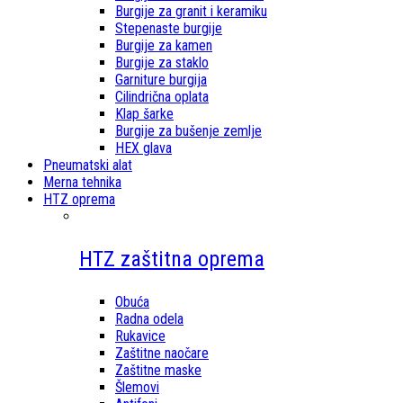
Burgije za granit i keramiku
Stepenaste burgije
Burgije za kamen
Burgije za staklo
Garniture burgija
Cilindrična oplata
Klap šarke
Burgije za bušenje zemlje
HEX glava
Pneumatski alat
Merna tehnika
HTZ oprema
HTZ zaštitna oprema
Obuća
Radna odela
Rukavice
Zaštitne naočare
Zaštitne maske
Šlemovi