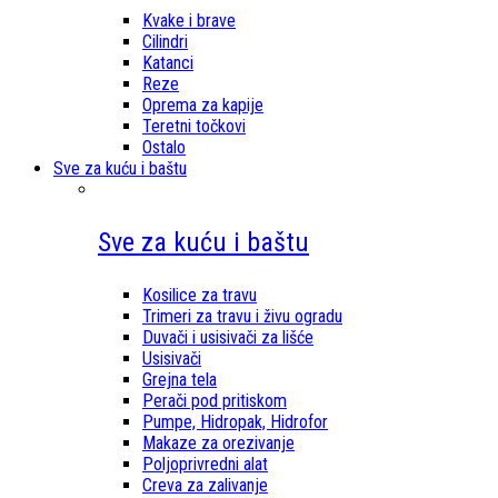
Kvake i brave
Cilindri
Katanci
Reze
Oprema za kapije
Teretni točkovi
Ostalo
Sve za kuću i baštu
Sve za kuću i baštu
Kosilice za travu
Trimeri za travu i živu ogradu
Duvači i usisivači za lišće
Usisivači
Grejna tela
Perači pod pritiskom
Pumpe, Hidropak, Hidrofor
Makaze za orezivanje
Poljoprivredni alat
Creva za zalivanje