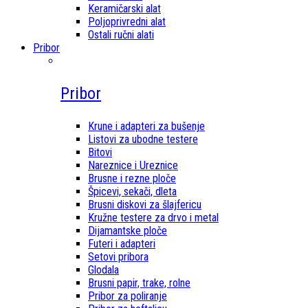
Keramičarski alat
Poljoprivredni alat
Ostali ručni alati
Pribor
Pribor
Krune i adapteri za bušenje
Listovi za ubodne testere
Bitovi
Nareznice i Ureznice
Brusne i rezne ploče
Špicevi, sekači, dleta
Brusni diskovi za šlajfericu
Kružne testere za drvo i metal
Dijamantske ploče
Futeri i adapteri
Setovi pribora
Glodala
Brusni papir, trake, rolne
Pribor za poliranje