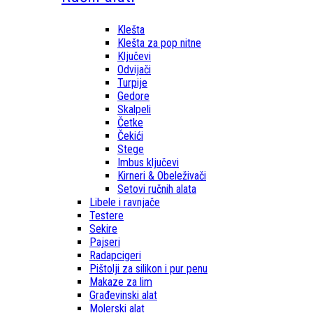
Klešta
Klešta za pop nitne
Ključevi
Odvijači
Turpije
Gedore
Skalpeli
Četke
Čekići
Stege
Imbus ključevi
Kirneri & Obeleživači
Setovi ručnih alata
Libele i ravnjače
Testere
Sekire
Pajseri
Radapcigeri
Pištolji za silikon i pur penu
Makaze za lim
Građevinski alat
Molerski alat