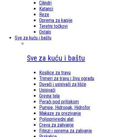
Cilindri
Katanci
Reze
Oprema za kapije
Teretni točkovi
Ostalo
Sve za kuću i baštu
Sve za kuću i baštu
Kosilice za travu
Trimeri za travu i živu ogradu
Duvači i usisivači za lišće
Usisivači
Grejna tela
Perači pod pritiskom
Pumpe, Hidropak, Hidrofor
Makaze za orezivanje
Poljoprivredni alat
Creva za zalivanje
Fitinzi i oprema za zalivanje
Prskalice