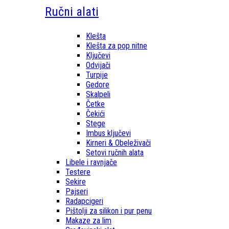
Ručni alati
Klešta
Klešta za pop nitne
Ključevi
Odvijači
Turpije
Gedore
Skalpeli
Četke
Čekići
Stege
Imbus ključevi
Kirneri & Obeleživači
Setovi ručnih alata
Libele i ravnjače
Testere
Sekire
Pajseri
Radapcigeri
Pištolji za silikon i pur penu
Makaze za lim