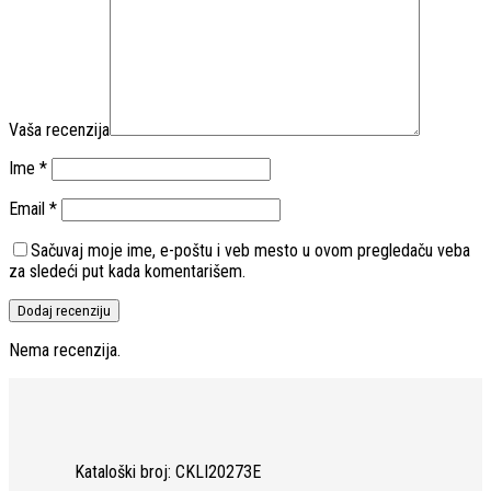
Vaša recenzija
Ime
*
Email
*
Sačuvaj moje ime, e-poštu i veb mesto u ovom pregledaču veba
za sledeći put kada komentarišem.
Nema recenzija.
Kataloški broj: CKLI20273E