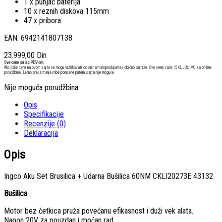
1 x punjač baterija
10 x reznih diskova 115mm
47 x pribora
EAN: 6942141807138
23.999,00
Din
Sve cene su sa PDV-om.
Akcijske cene na ovom sajtu se mogu razlikovati od onih u maloprodajama i obično su niže. Ove cene važe ISKLJUČIVO za on-line
porudžbine. Lično preuzimanje robe poručene putem sajta nije moguće.
Nije moguća porudžbina
Opis
Specifikacije
Recenzije (0)
Deklaracija
Opis
Ingco Aku Set Brusilica + Udarna Bušilica 60NM CKLI20273E 43132
Bušilica
Motor bez četkica pruža povećanu efikasnost i duži vek alata.
Napon 20V za pouzdan i moćan rad.