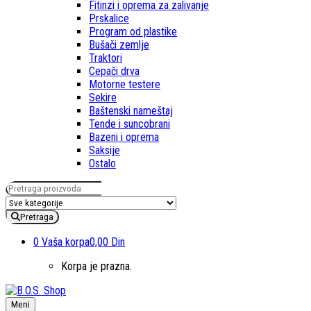
Fitinzi i oprema za zalivanje
Prskalice
Program od plastike
Bušači zemlje
Traktori
Cepači drva
Motorne testere
Sekire
Baštenski nameštaj
Tende i suncobrani
Bazeni i oprema
Saksije
Ostalo
Pretraga za:
Pretraga
0
Vaša korpa
0,00 Din
Korpa je prazna.
Meni