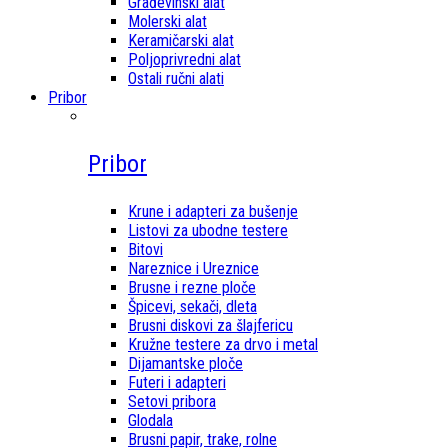
Građevinski alat
Molerski alat
Keramičarski alat
Poljoprivredni alat
Ostali ručni alati
Pribor
Pribor
Krune i adapteri za bušenje
Listovi za ubodne testere
Bitovi
Nareznice i Ureznice
Brusne i rezne ploče
Špicevi, sekači, dleta
Brusni diskovi za šlajfericu
Kružne testere za drvo i metal
Dijamantske ploče
Futeri i adapteri
Setovi pribora
Glodala
Brusni papir, trake, rolne