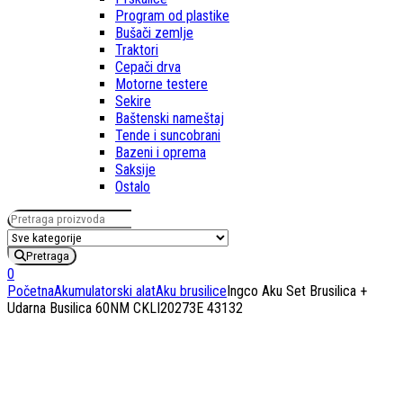
Program od plastike
Bušači zemlje
Traktori
Cepači drva
Motorne testere
Sekire
Baštenski nameštaj
Tende i suncobrani
Bazeni i oprema
Saksije
Ostalo
Pretraga za:
Pretraga
0
Početna
Akumulatorski alat
Aku brusilice
Ingco Aku Set Brusilica +
Udarna Busilica 60NM CKLI20273E 43132