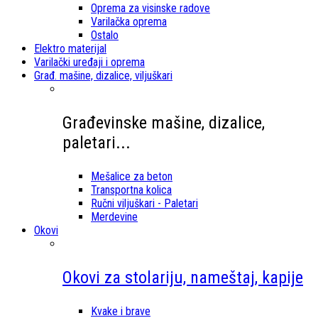
Oprema za visinske radove
Varilačka oprema
Ostalo
Elektro materijal
Varilački uređaji i oprema
Građ. mašine, dizalice, viljuškari
Građevinske mašine, dizalice,
paletari...
Mešalice za beton
Transportna kolica
Ručni viljuškari - Paletari
Merdevine
Okovi
Okovi za stolariju, nameštaj, kapije
Kvake i brave