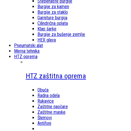
Stepenaste burgije
Burgije za kamen
Burgije za staklo
Garniture burgija
Cilindrična oplata
Klap šarke
Burgije za bušenje zemlje
HEX glava
Pneumatski alat
Merna tehnika
HTZ oprema
HTZ zaštitna oprema
Obuća
Radna odela
Rukavice
Zaštitne naočare
Zaštitne maske
Šlemovi
Antifoni