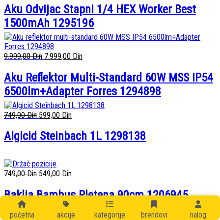
Aku Odvijac Stapni 1/4 HEX Worker Best
1500mAh 1295196
9.999,00
Din
7.999,00
Din
Aku Reflektor Multi-Standard 60W MSS IP54
6500lm+Adapter Forres 1294898
749,00
Din
599,00
Din
Algicid Steinbach 1L 1298138
749,00
Din
549,00
Din
Baklja Bambus Pletena 90cm 1206945
početna
akcije
kategorije
brendovi
nalog