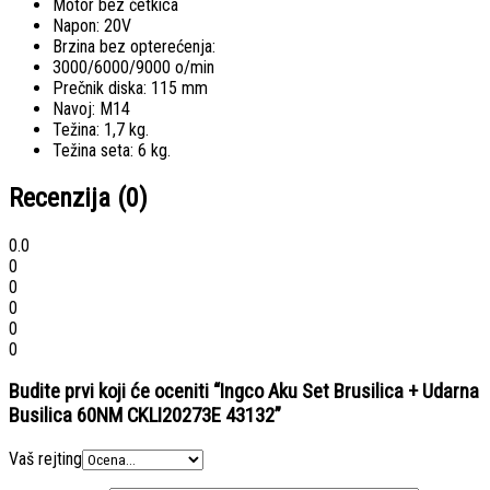
Motor bez četkica
Napon: 20V
Brzina bez opterećenja:
3000/6000/9000 o/min
Prečnik diska: 115 mm
Navoj: M14
Težina: 1,7 kg.
Težina seta: 6 kg.
Recenzija (0)
0.0
0
0
0
0
0
Budite prvi koji će oceniti “Ingco Aku Set Brusilica + Udarna
Busilica 60NM CKLI20273E 43132”
Vaš rejting