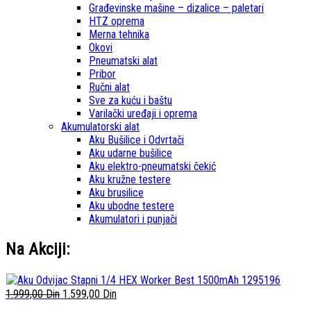
Građevinske mašine – dizalice – paletari
HTZ oprema
Merna tehnika
Okovi
Pneumatski alat
Pribor
Ručni alat
Sve za kuću i baštu
Varilački uređaji i oprema
Akumulatorski alat
Aku Bušilice i Odvrtači
Aku udarne bušilice
Aku elektro-pneumatski čekić
Aku kružne testere
Aku brusilice
Aku ubodne testere
Akumulatori i punjači
Na Akciji:
1.999,00
Din
1.599,00
Din