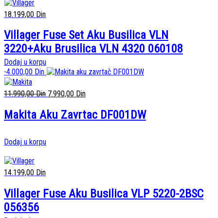
18.199,00
Din
Villager Fuse Set Aku Busilica VLN
3220+Aku Brusilica VLN 4320 060108
Dodaj u korpu
-
4.000,00
Din
11.990,00
Din
7.990,00
Din
Makita Aku Zavrtac DF001DW
Dodaj u korpu
14.199,00
Din
Villager Fuse Aku Busilica VLP 5220-2BSC
056356