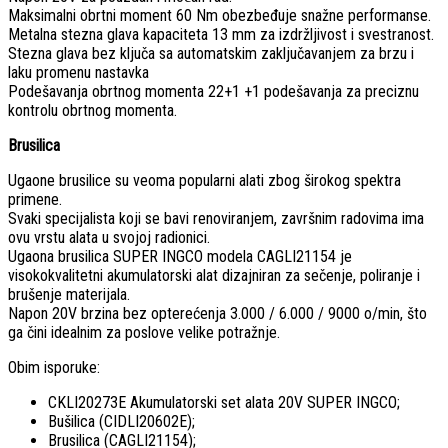
Maksimalni obrtni moment 60 Nm obezbeđuje snažne performanse.
Metalna stezna glava kapaciteta 13 mm za izdržljivost i svestranost.
Stezna glava bez ključa sa automatskim zaključavanjem za brzu i
laku promenu nastavka
Podešavanja obrtnog momenta 22+1 +1 podešavanja za preciznu
kontrolu obrtnog momenta.
Brusilica
Ugaone brusilice su veoma popularni alati zbog širokog spektra
primene.
Svaki specijalista koji se bavi renoviranjem, završnim radovima ima
ovu vrstu alata u svojoj radionici.
Ugaona brusilica SUPER INGCO modela CAGLI21154 je
visokokvalitetni akumulatorski alat dizajniran za sečenje, poliranje i
brušenje materijala.
Napon 20V brzina bez opterećenja 3.000 / 6.000 / 9000 o/min, što
ga čini idealnim za poslove velike potražnje.
Obim isporuke:
CKLI20273E Akumulatorski set alata 20V SUPER INGCO;
Bušilica (CIDLI20602E);
Brusilica (CAGLI21154);