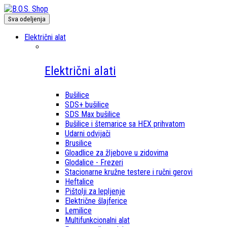
Sva odeljenja
Električni alat
Električni alati
Bušilice
SDS+ bušilice
SDS Max bušilice
Bušilice i štemarice sa HEX prihvatom
Udarni odvijači
Brusilice
Gloadlice za žljebove u zidovima
Glodalice - Frezeri
Stacionarne kružne testere i ručni gerovi
Heftalice
Pištolji za lepljenje
Električne šlajferice
Lemilice
Multifunkcionalni alat