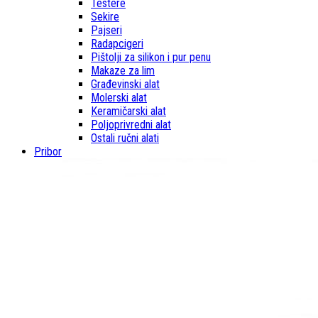
Testere
Sekire
Pajseri
Radapcigeri
Pištolji za silikon i pur penu
Makaze za lim
Građevinski alat
Molerski alat
Keramičarski alat
Poljoprivredni alat
Ostali ručni alati
Pribor