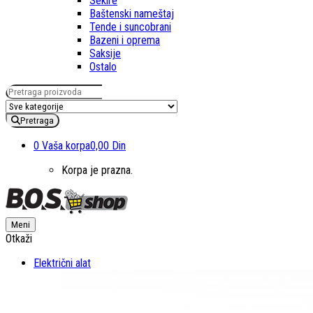
Sekire
Baštenski nameštaj
Tende i suncobrani
Bazeni i oprema
Saksije
Ostalo
Pretraga za:
Pretraga
0
Vaša korpa
0,00 Din
Korpa je prazna.
Meni
Otkaži
Električni alat