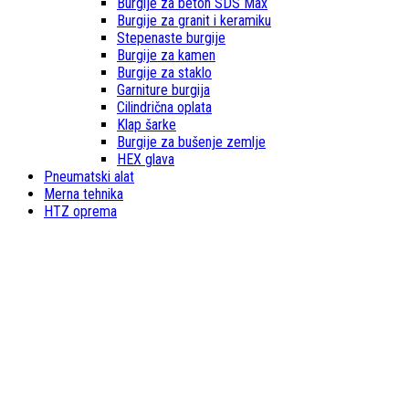
Burgije za beton SDS Max
Burgije za granit i keramiku
Stepenaste burgije
Burgije za kamen
Burgije za staklo
Garniture burgija
Cilindrična oplata
Klap šarke
Burgije za bušenje zemlje
HEX glava
Pneumatski alat
Merna tehnika
HTZ oprema