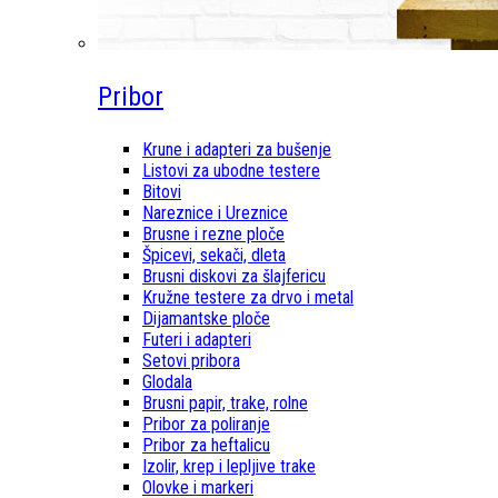
Pribor
Krune i adapteri za bušenje
Listovi za ubodne testere
Bitovi
Nareznice i Ureznice
Brusne i rezne ploče
Špicevi, sekači, dleta
Brusni diskovi za šlajfericu
Kružne testere za drvo i metal
Dijamantske ploče
Futeri i adapteri
Setovi pribora
Glodala
Brusni papir, trake, rolne
Pribor za poliranje
Pribor za heftalicu
Izolir, krep i lepljive trake
Olovke i markeri