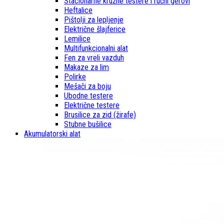
Stacionarne kružne testere i ručni gerovi
Heftalice
Pištolji za lepljenje
Električne šlajferice
Lemilice
Multifunkcionalni alat
Fen za vreli vazduh
Makaze za lim
Polirke
Mešači za boju
Ubodne testere
Električne testere
Brusilice za zid (žirafe)
Stubne bušilice
Akumulatorski alat