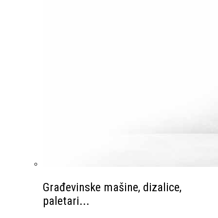
Građevinske mašine, dizalice,
paletari...