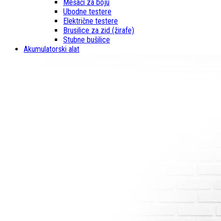
Mešači za boju
Ubodne testere
Električne testere
Brusilice za zid (žirafe)
Stubne bušilice
Akumulatorski alat