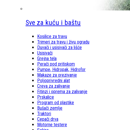
Sve za kuću i baštu
Kosilice za travu
Trimeri za travu i živu ogradu
Duvači i usisivači za lišće
Usisivači
Grejna tela
Perači pod pritiskom
Pumpe, Hidropak, Hidrofor
Makaze za orezivanje
Poljoprivredni alat
Creva za zalivanje
Fitinzi i oprema za zalivanje
Prskalice
Program od plastike
Bušači zemlje
Traktori
Cepači drva
Motorne testere