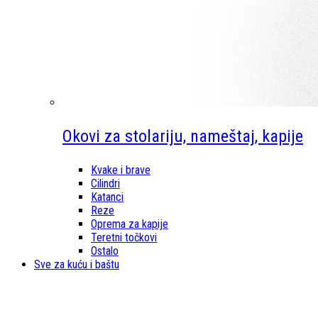
Okovi za stolariju, nameštaj, kapije
Kvake i brave
Cilindri
Katanci
Reze
Oprema za kapije
Teretni točkovi
Ostalo
Sve za kuću i baštu