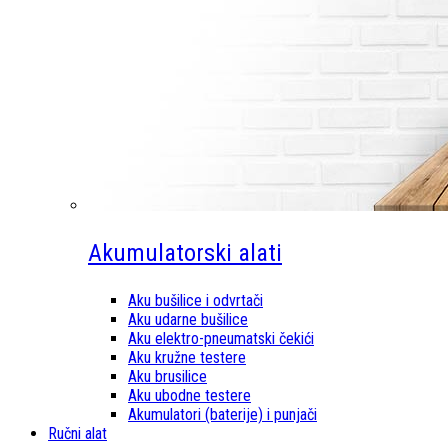
Akumulatorski alati
Aku bušilice i odvrtači
Aku udarne bušilice
Aku elektro-pneumatski čekići
Aku kružne testere
Aku brusilice
Aku ubodne testere
Akumulatori (baterije) i punjači
Ručni alat