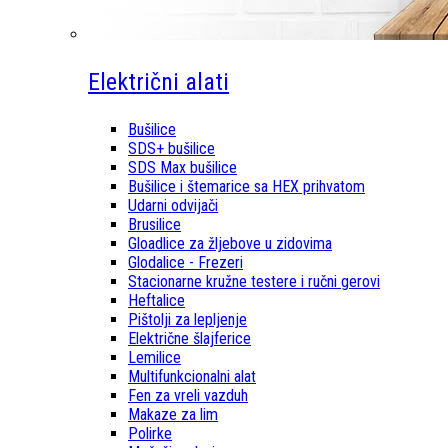
Električni alati
Bušilice
SDS+ bušilice
SDS Max bušilice
Bušilice i štemarice sa HEX prihvatom
Udarni odvijači
Brusilice
Gloadlice za žljebove u zidovima
Glodalice - Frezeri
Stacionarne kružne testere i ručni gerovi
Heftalice
Pištolji za lepljenje
Električne šlajferice
Lemilice
Multifunkcionalni alat
Fen za vreli vazduh
Makaze za lim
Polirke