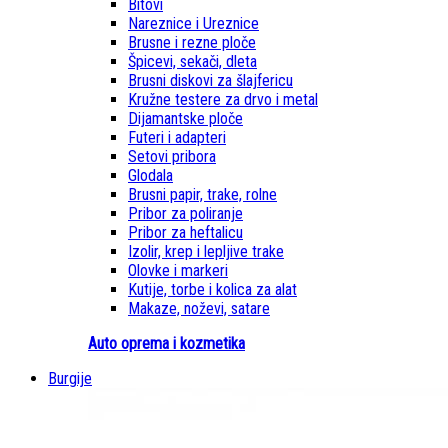
Bitovi
Nareznice i Ureznice
Brusne i rezne ploče
Špicevi, sekači, dleta
Brusni diskovi za šlajfericu
Kružne testere za drvo i metal
Dijamantske ploče
Futeri i adapteri
Setovi pribora
Glodala
Brusni papir, trake, rolne
Pribor za poliranje
Pribor za heftalicu
Izolir, krep i lepljive trake
Olovke i markeri
Kutije, torbe i kolica za alat
Makaze, noževi, satare
Auto oprema i kozmetika
Burgije