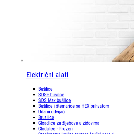
Električni alati
Bušilice
SDS+ bušilice
SDS Max bušilice
Bušilice i štemarice sa HEX prihvatom
Udarni odvijači
Brusilice
Gloadlice za žljebove u zidovima
Glodalice - Frezeri