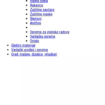
Radna odela
Rukavice
Zaštitne naočare
Zaštitne maske
Šlemovi
Antifoni
Oprema za visinske radove
Varilačka oprema
Ostalo
Elektro materijal
Varilački uređaji i oprema
Građ. mašine, dizalice, viljuškari