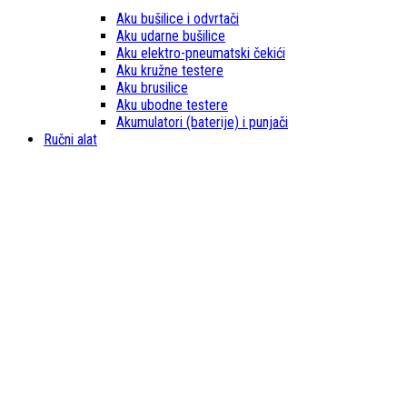
Aku bušilice i odvrtači
Aku udarne bušilice
Aku elektro-pneumatski čekići
Aku kružne testere
Aku brusilice
Aku ubodne testere
Akumulatori (baterije) i punjači
Ručni alat