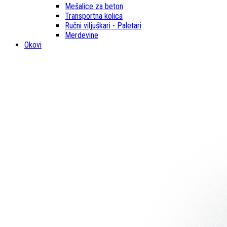
Mešalice za beton
Transportna kolica
Ručni viljuškari - Paletari
Merdevine
Okovi