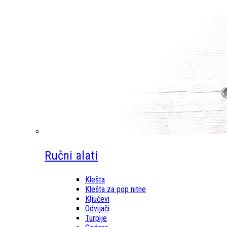
Ručni alati
Klešta
Klešta za pop nitne
Ključevi
Odvijači
Turpije