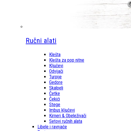
Ručni alati
Klešta
Klešta za pop nitne
Ključevi
Odvijači
Turpije
Gedore
Skalpeli
Četke
Čekići
Stege
Imbus ključevi
Kirneri & Obeleživači
Setovi ručnih alata
Libele i ravnjače