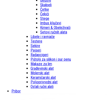
Gedore
Skalpeli
Četke
Čekići
Stege
Imbus ključevi
Kirneri & Obeleživači
Setovi ručnih alata
Libele i ravnjače
Testere
Sekire
Pajseri
Radapcigeri
Pištolji za silikon i pur penu
Makaze za lim
Građevinski alat
Molerski alat
Keramičarski alat
Poljoprivredni alat
Ostali ručni alati
Pribor