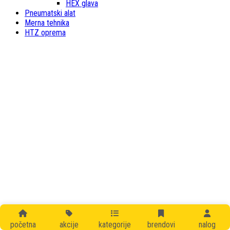
HEX glava
Pneumatski alat
Merna tehnika
HTZ oprema
početna
akcije
kategorije
brendovi
nalog