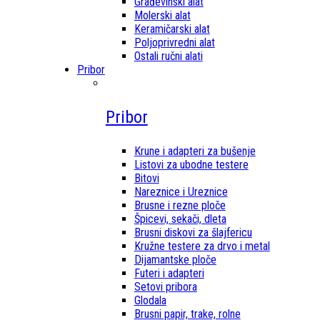
Građevinski alat
Molerski alat
Keramičarski alat
Poljoprivredni alat
Ostali ručni alati
Pribor
Pribor
Krune i adapteri za bušenje
Listovi za ubodne testere
Bitovi
Nareznice i Ureznice
Brusne i rezne ploče
Špicevi, sekači, dleta
Brusni diskovi za šlajfericu
Kružne testere za drvo i metal
Dijamantske ploče
Futeri i adapteri
Setovi pribora
Glodala
Brusni papir, trake, rolne