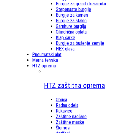
Burgije za granit i keramiku
Stepenaste burgije
Burgije za kamen
Burgije za staklo
Garniture burgija
Cilindrična oplata
Klap šarke
Burgije za bušenje zemlje
HEX glava
Pneumatski alat
Merna tehnika
HTZ oprema
HTZ zaštitna oprema
Obuća
Radna odela
Rukavice
Zaštitne naočare
Zaštitne maske
Šlemovi