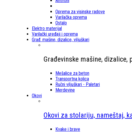
Antifoni
Oprema za visinske radove
Varilačka oprema
Ostalo
Elektro materijal
Varilački uređaji i oprema
Građ. mašine, dizalice, viljuškari
Građevinske mašine, dizalice, p
Mešalice za beton
Transportna kolica
Ručni viljuškari - Paletari
Merdevine
Okovi
Okovi za stolariju, nameštaj, k
Kvake i brave