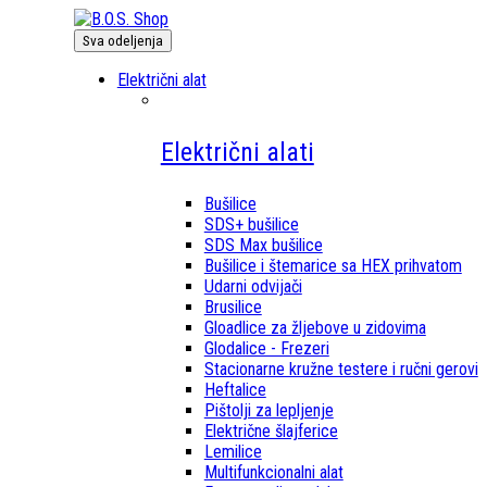
Sva odeljenja
Električni alat
Električni alati
Bušilice
SDS+ bušilice
SDS Max bušilice
Bušilice i štemarice sa HEX prihvatom
Udarni odvijači
Brusilice
Gloadlice za žljebove u zidovima
Glodalice - Frezeri
Stacionarne kružne testere i ručni gerovi
Heftalice
Pištolji za lepljenje
Električne šlajferice
Lemilice
Multifunkcionalni alat