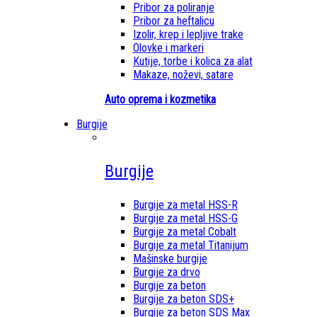
Pribor za poliranje
Pribor za heftalicu
Izolir, krep i lepljive trake
Olovke i markeri
Kutije, torbe i kolica za alat
Makaze, noževi, satare
Auto oprema i kozmetika
Burgije
Burgije
Burgije za metal HSS-R
Burgije za metal HSS-G
Burgije za metal Cobalt
Burgije za metal Titanijum
Mašinske burgije
Burgije za drvo
Burgije za beton
Burgije za beton SDS+
Burgije za beton SDS Max