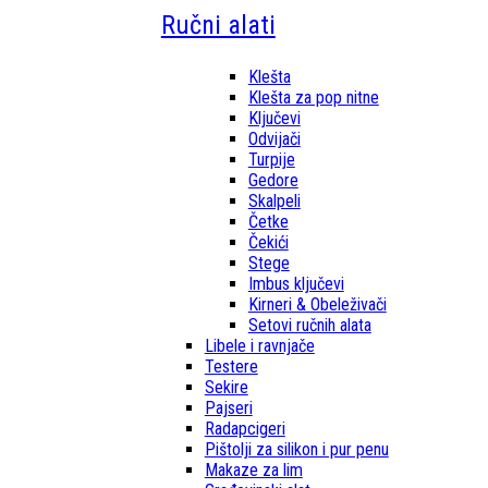
Ručni alati
Klešta
Klešta za pop nitne
Ključevi
Odvijači
Turpije
Gedore
Skalpeli
Četke
Čekići
Stege
Imbus ključevi
Kirneri & Obeleživači
Setovi ručnih alata
Libele i ravnjače
Testere
Sekire
Pajseri
Radapcigeri
Pištolji za silikon i pur penu
Makaze za lim