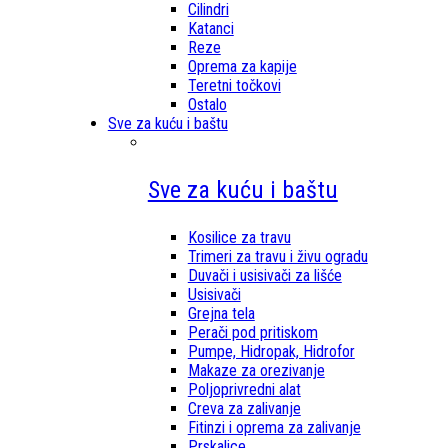
Cilindri
Katanci
Reze
Oprema za kapije
Teretni točkovi
Ostalo
Sve za kuću i baštu
Sve za kuću i baštu
Kosilice za travu
Trimeri za travu i živu ogradu
Duvači i usisivači za lišće
Usisivači
Grejna tela
Perači pod pritiskom
Pumpe, Hidropak, Hidrofor
Makaze za orezivanje
Poljoprivredni alat
Creva za zalivanje
Fitinzi i oprema za zalivanje
Prskalice