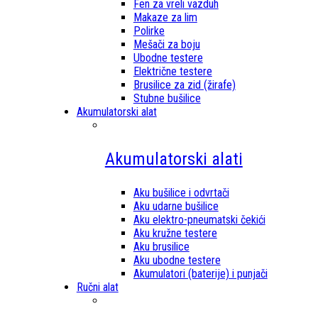
Fen za vreli vazduh
Makaze za lim
Polirke
Mešači za boju
Ubodne testere
Električne testere
Brusilice za zid (žirafe)
Stubne bušilice
Akumulatorski alat
Akumulatorski alati
Aku bušilice i odvrtači
Aku udarne bušilice
Aku elektro-pneumatski čekići
Aku kružne testere
Aku brusilice
Aku ubodne testere
Akumulatori (baterije) i punjači
Ručni alat