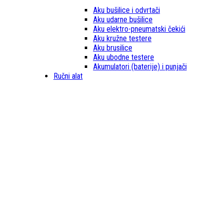
Aku bušilice i odvrtači
Aku udarne bušilice
Aku elektro-pneumatski čekići
Aku kružne testere
Aku brusilice
Aku ubodne testere
Akumulatori (baterije) i punjači
Ručni alat