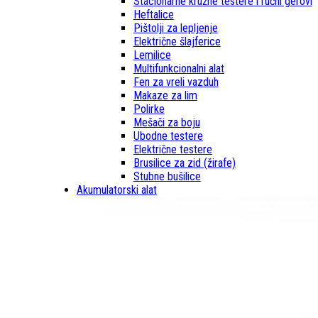
Stacionarne kružne testere i ručni gerovi
Heftalice
Pištolji za lepljenje
Električne šlajferice
Lemilice
Multifunkcionalni alat
Fen za vreli vazduh
Makaze za lim
Polirke
Mešači za boju
Ubodne testere
Električne testere
Brusilice za zid (žirafe)
Stubne bušilice
Akumulatorski alat