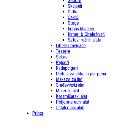
Gedore
Skalpeli
Četke
Čekići
Stege
Imbus ključevi
Kirneri & Obeleživači
Setovi ručnih alata
Libele i ravnjače
Testere
Sekire
Pajseri
Radapcigeri
Pištolji za silikon i pur penu
Makaze za lim
Građevinski alat
Molerski alat
Keramičarski alat
Poljoprivredni alat
Ostali ručni alati
Pribor