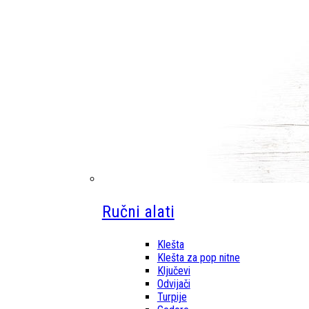
Ručni alati
Klešta
Klešta za pop nitne
Ključevi
Odvijači
Turpije