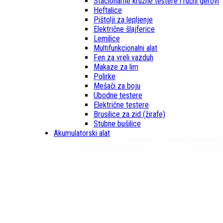
Stacionarne kružne testere i ručni gerovi
Heftalice
Pištolji za lepljenje
Električne šlajferice
Lemilice
Multifunkcionalni alat
Fen za vreli vazduh
Makaze za lim
Polirke
Mešači za boju
Ubodne testere
Električne testere
Brusilice za zid (žirafe)
Stubne bušilice
Akumulatorski alat