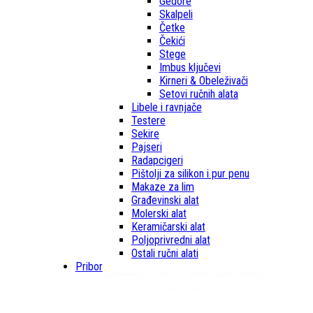
Gedore
Skalpeli
Četke
Čekići
Stege
Imbus ključevi
Kirneri & Obeleživači
Setovi ručnih alata
Libele i ravnjače
Testere
Sekire
Pajseri
Radapcigeri
Pištolji za silikon i pur penu
Makaze za lim
Građevinski alat
Molerski alat
Keramičarski alat
Poljoprivredni alat
Ostali ručni alati
Pribor