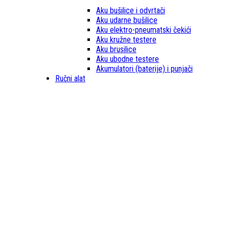
Aku bušilice i odvrtači
Aku udarne bušilice
Aku elektro-pneumatski čekići
Aku kružne testere
Aku brusilice
Aku ubodne testere
Akumulatori (baterije) i punjači
Ručni alat