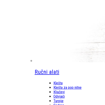
Ručni alati
Klešta
Klešta za pop nitne
Ključevi
Odvijači
Turpije