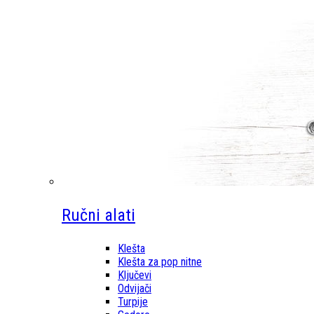
Ručni alati
Klešta
Klešta za pop nitne
Ključevi
Odvijači
Turpije