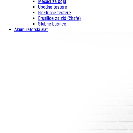
Mešači za boju
Ubodne testere
Električne testere
Brusilice za zid (žirafe)
Stubne bušilice
Akumulatorski alat