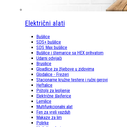
Električni alati
Bušilice
SDS+ bušilice
SDS Max bušilice
Bušilice i štemarice sa HEX prihvatom
Udarni odvijači
Brusilice
Gloadlice za žljebove u zidovima
Glodalice - Frezeri
Stacionarne kružne testere i ručni gerovi
Heftalice
Pištolji za lepljenje
Električne šlajferice
Lemilice
Multifunkcionalni alat
Fen za vreli vazduh
Makaze za lim
Polirke