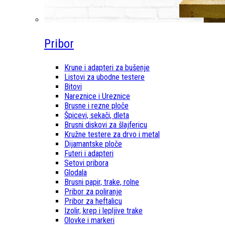
Pribor
Krune i adapteri za bušenje
Listovi za ubodne testere
Bitovi
Nareznice i Ureznice
Brusne i rezne ploče
Špicevi, sekači, dleta
Brusni diskovi za šlajfericu
Kružne testere za drvo i metal
Dijamantske ploče
Futeri i adapteri
Setovi pribora
Glodala
Brusni papir, trake, rolne
Pribor za poliranje
Pribor za heftalicu
Izolir, krep i lepljive trake
Olovke i markeri