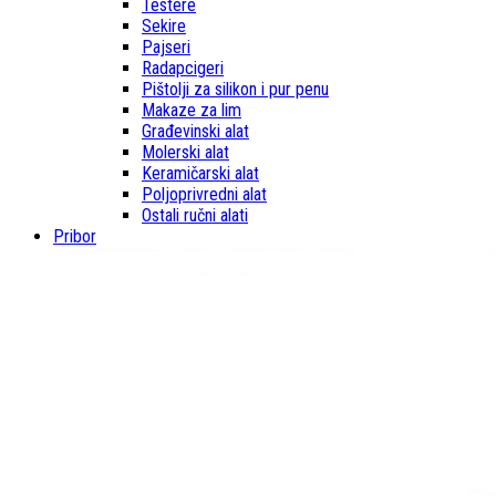
Testere
Sekire
Pajseri
Radapcigeri
Pištolji za silikon i pur penu
Makaze za lim
Građevinski alat
Molerski alat
Keramičarski alat
Poljoprivredni alat
Ostali ručni alati
Pribor