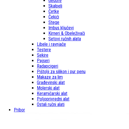
Gedore
Skalpeli
Četke
Čekići
Stege
Imbus ključevi
Kirneri & Obeleživači
Setovi ručnih alata
Libele i ravnjače
Testere
Sekire
Pajseri
Radapcigeri
Pištolji za silikon i pur penu
Makaze za lim
Građevinski alat
Molerski alat
Keramičarski alat
Poljoprivredni alat
Ostali ručni alati
Pribor