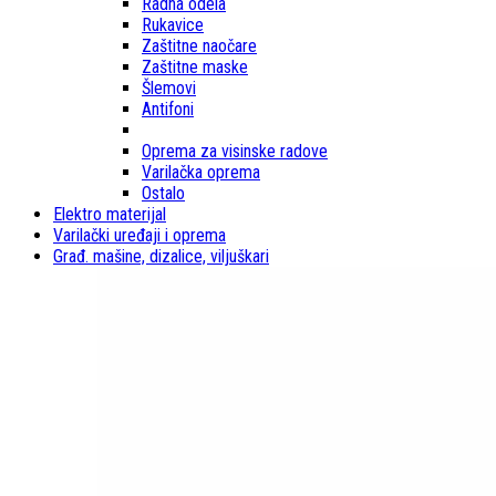
Radna odela
Rukavice
Zaštitne naočare
Zaštitne maske
Šlemovi
Antifoni
Oprema za visinske radove
Varilačka oprema
Ostalo
Elektro materijal
Varilački uređaji i oprema
Građ. mašine, dizalice, viljuškari