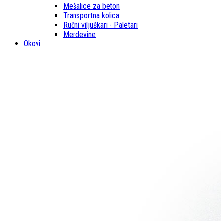
Mešalice za beton
Transportna kolica
Ručni viljuškari - Paletari
Merdevine
Okovi