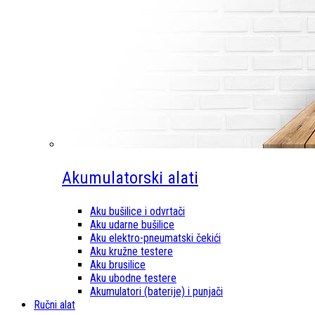
Akumulatorski alati
Aku bušilice i odvrtači
Aku udarne bušilice
Aku elektro-pneumatski čekići
Aku kružne testere
Aku brusilice
Aku ubodne testere
Akumulatori (baterije) i punjači
Ručni alat