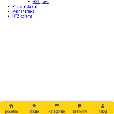
HEX glava
Pneumatski alat
Merna tehnika
HTZ oprema
početna
akcije
kategorije
brendovi
nalog