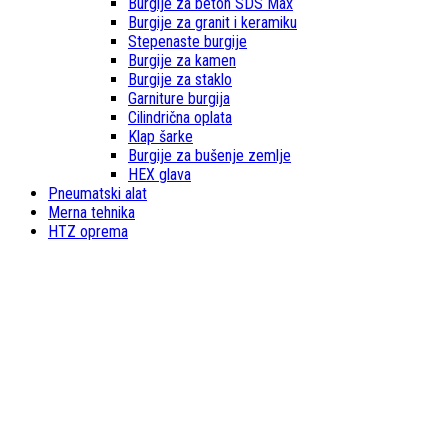
Burgije za beton SDS Max
Burgije za granit i keramiku
Stepenaste burgije
Burgije za kamen
Burgije za staklo
Garniture burgija
Cilindrična oplata
Klap šarke
Burgije za bušenje zemlje
HEX glava
Pneumatski alat
Merna tehnika
HTZ oprema