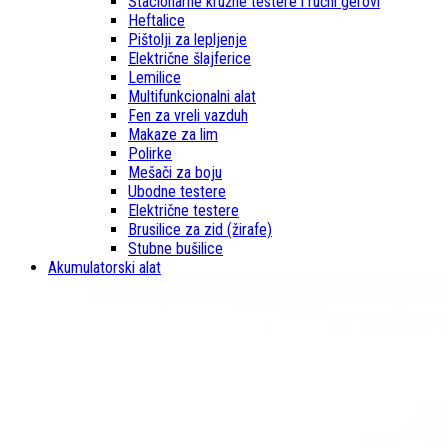
Stacionarne kružne testere i ručni gerovi
Heftalice
Pištolji za lepljenje
Električne šlajferice
Lemilice
Multifunkcionalni alat
Fen za vreli vazduh
Makaze za lim
Polirke
Mešači za boju
Ubodne testere
Električne testere
Brusilice za zid (žirafe)
Stubne bušilice
Akumulatorski alat