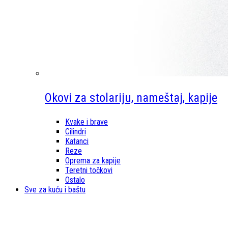
Okovi za stolariju, nameštaj, kapije
Kvake i brave
Cilindri
Katanci
Reze
Oprema za kapije
Teretni točkovi
Ostalo
Sve za kuću i baštu