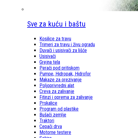
Sve za kuću i baštu
Kosilice za travu
Trimeri za travu i živu ogradu
Duvači i usisivači za lišće
Usisivači
Grejna tela
Perači pod pritiskom
Pumpe, Hidropak, Hidrofor
Makaze za orezivanje
Poljoprivredni alat
Creva za zalivanje
Fitinzi i oprema za zalivanje
Prskalice
Program od plastike
Bušači zemlje
Traktori
Cepači drva
Motorne testere