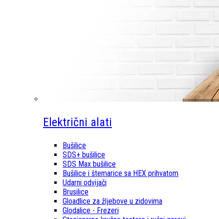
Električni alati
Bušilice
SDS+ bušilice
SDS Max bušilice
Bušilice i štemarice sa HEX prihvatom
Udarni odvijači
Brusilice
Gloadlice za žljebove u zidovima
Glodalice - Frezeri