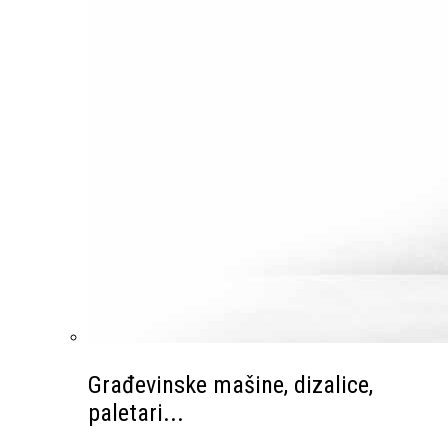
Građevinske mašine, dizalice,
paletari...