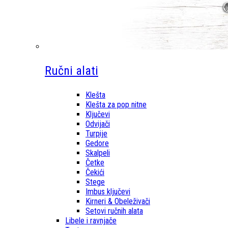
Ručni alati
Klešta
Klešta za pop nitne
Ključevi
Odvijači
Turpije
Gedore
Skalpeli
Četke
Čekići
Stege
Imbus ključevi
Kirneri & Obeleživači
Setovi ručnih alata
Libele i ravnjače