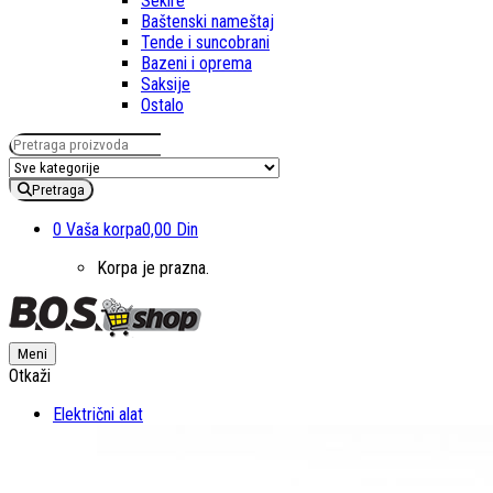
Sekire
Baštenski nameštaj
Tende i suncobrani
Bazeni i oprema
Saksije
Ostalo
Pretraga za:
Pretraga
0
Vaša korpa
0,00 Din
Korpa je prazna.
Meni
Otkaži
Električni alat