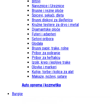
Bitovi
Nareznice i Ureznice
Brusne i rezne ploče
Špicevi, sekači, dleta
Brusni diskovi za šlajfericu
Kružne testere za drvo i metal
Dijamantske ploče
Futeri i adapteri
Setovi pribora
Glodala
Brusni papir, trake, rolne
Pribor za poliranje
Pribor za heftalicu
Izolir, krep i lepljive trake
Olovke i markeri
Kutije, torbe i kolica za alat
Makaze, noževi, satare
Auto oprema i kozmetika
Burgije