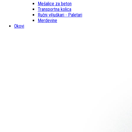
Mešalice za beton
Transportna kolica
Ručni viljuškari - Paletari
Merdevine
Okovi