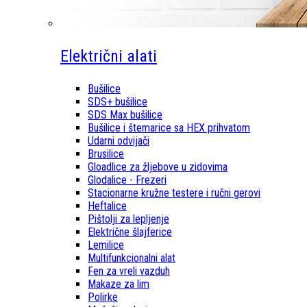
Električni alati
Bušilice
SDS+ bušilice
SDS Max bušilice
Bušilice i štemarice sa HEX prihvatom
Udarni odvijači
Brusilice
Gloadlice za žljebove u zidovima
Glodalice - Frezeri
Stacionarne kružne testere i ručni gerovi
Heftalice
Pištolji za lepljenje
Električne šlajferice
Lemilice
Multifunkcionalni alat
Fen za vreli vazduh
Makaze za lim
Polirke