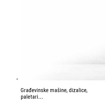
Građevinske mašine, dizalice,
paletari...