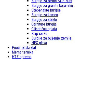
Burgije za beton SDS Max
Burgije za granit i keramiku
Stepenaste burgije
Burgije za kamen
Burgije za staklo
Garniture burgija
Cilindrična oplata
Klap šarke
Burgije za bušenje zemlje
HEX glava
Pneumatski alat
Merna tehnika
HTZ oprema