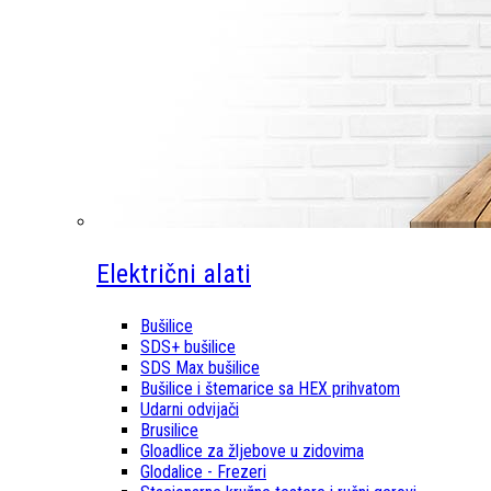
Električni alati
Bušilice
SDS+ bušilice
SDS Max bušilice
Bušilice i štemarice sa HEX prihvatom
Udarni odvijači
Brusilice
Gloadlice za žljebove u zidovima
Glodalice - Frezeri