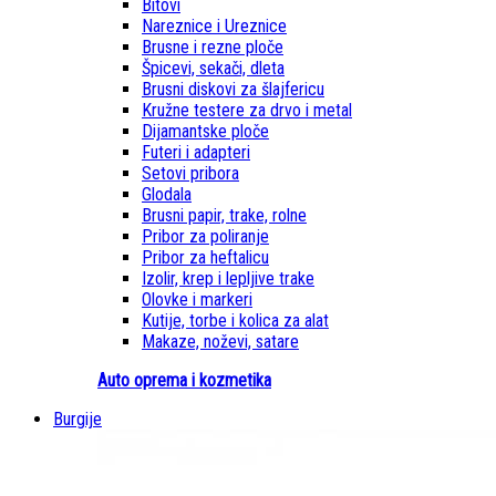
Bitovi
Nareznice i Ureznice
Brusne i rezne ploče
Špicevi, sekači, dleta
Brusni diskovi za šlajfericu
Kružne testere za drvo i metal
Dijamantske ploče
Futeri i adapteri
Setovi pribora
Glodala
Brusni papir, trake, rolne
Pribor za poliranje
Pribor za heftalicu
Izolir, krep i lepljive trake
Olovke i markeri
Kutije, torbe i kolica za alat
Makaze, noževi, satare
Auto oprema i kozmetika
Burgije