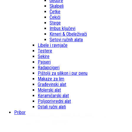
Gedore
Skalpeli
Četke
Čekići
Stege
Imbus ključevi
Kirneri & Obeleživači
Setovi ručnih alata
Libele i ravnjače
Testere
Sekire
Pajseri
Radapcigeri
Pištolji za silikon i pur penu
Makaze za lim
Građevinski alat
Molerski alat
Keramičarski alat
Poljoprivredni alat
Ostali ručni alati
Pribor