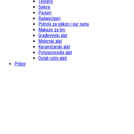
Testere
Sekire
Pajseri
Radapcigeri
Pištolji za silikon i pur penu
Makaze za lim
Građevinski alat
Molerski alat
Keramičarski alat
Poljoprivredni alat
Ostali ručni alati
Pribor