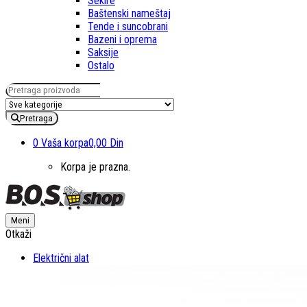
Sekire
Baštenski nameštaj
Tende i suncobrani
Bazeni i oprema
Saksije
Ostalo
Pretraga za:
Pretraga
0
Vaša korpa
0,00 Din
Korpa je prazna.
Meni
Otkaži
Električni alat