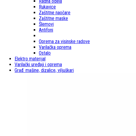
Radna odela
Rukavice
Zaštitne naočare
Zaštitne maske
Šlemovi
Antifoni
Oprema za visinske radove
Varilačka oprema
Ostalo
Elektro materijal
Varilački uređaji i oprema
Građ. mašine, dizalice, viljuškari