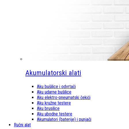
Akumulatorski alati
Aku bušilice i odvrtači
Aku udarne bušilice
Aku elektro-pneumatski čekići
Aku kružne testere
Aku brusilice
Aku ubodne testere
Akumulatori (baterije) i punjači
Ručni alat