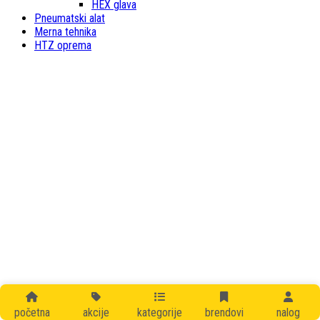
HEX glava
Pneumatski alat
Merna tehnika
HTZ oprema
početna
akcije
kategorije
brendovi
nalog