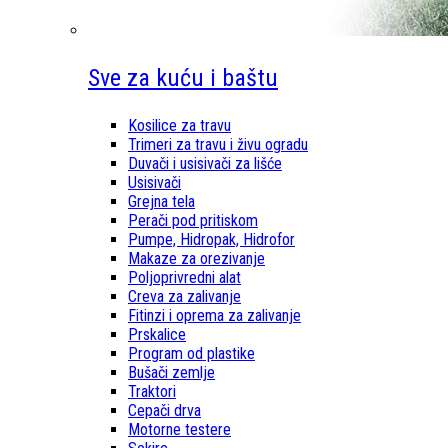
Sve za kuću i baštu
Kosilice za travu
Trimeri za travu i živu ogradu
Duvači i usisivači za lišće
Usisivači
Grejna tela
Perači pod pritiskom
Pumpe, Hidropak, Hidrofor
Makaze za orezivanje
Poljoprivredni alat
Creva za zalivanje
Fitinzi i oprema za zalivanje
Prskalice
Program od plastike
Bušači zemlje
Traktori
Cepači drva
Motorne testere