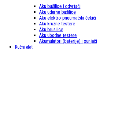
Aku bušilice i odvrtači
Aku udarne bušilice
Aku elektro-pneumatski čekići
Aku kružne testere
Aku brusilice
Aku ubodne testere
Akumulatori (baterije) i punjači
Ručni alat