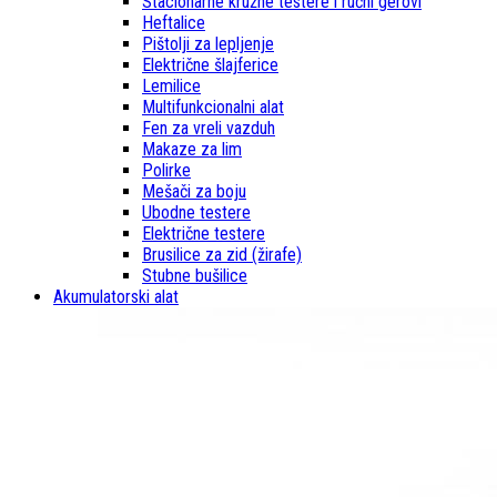
Stacionarne kružne testere i ručni gerovi
Heftalice
Pištolji za lepljenje
Električne šlajferice
Lemilice
Multifunkcionalni alat
Fen za vreli vazduh
Makaze za lim
Polirke
Mešači za boju
Ubodne testere
Električne testere
Brusilice za zid (žirafe)
Stubne bušilice
Akumulatorski alat