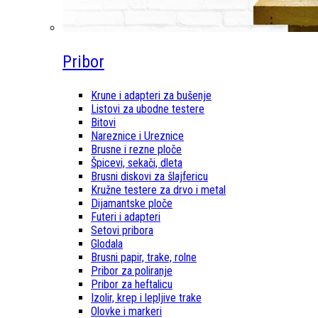
Pribor
Krune i adapteri za bušenje
Listovi za ubodne testere
Bitovi
Nareznice i Ureznice
Brusne i rezne ploče
Špicevi, sekači, dleta
Brusni diskovi za šlajfericu
Kružne testere za drvo i metal
Dijamantske ploče
Futeri i adapteri
Setovi pribora
Glodala
Brusni papir, trake, rolne
Pribor za poliranje
Pribor za heftalicu
Izolir, krep i lepljive trake
Olovke i markeri