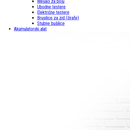
Mešači za boju
Ubodne testere
Električne testere
Brusilice za zid (žirafe)
Stubne bušilice
Akumulatorski alat