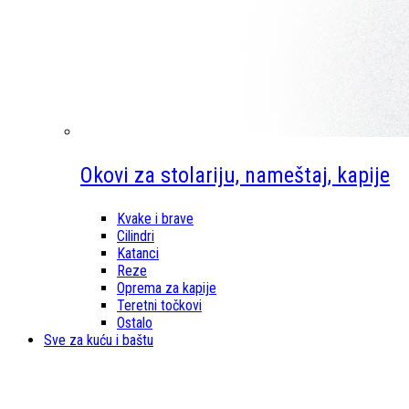
Okovi za stolariju, nameštaj, kapije
Kvake i brave
Cilindri
Katanci
Reze
Oprema za kapije
Teretni točkovi
Ostalo
Sve za kuću i baštu