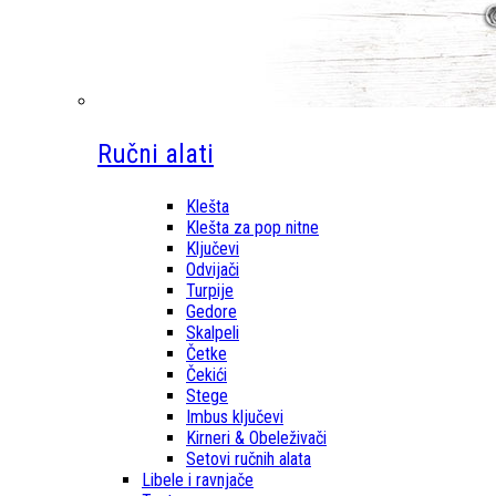
Ručni alati
Klešta
Klešta za pop nitne
Ključevi
Odvijači
Turpije
Gedore
Skalpeli
Četke
Čekići
Stege
Imbus ključevi
Kirneri & Obeleživači
Setovi ručnih alata
Libele i ravnjače