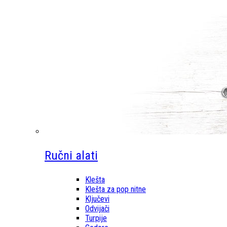
Ručni alati
Klešta
Klešta za pop nitne
Ključevi
Odvijači
Turpije