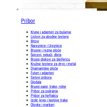
Pribor
Krune i adapteri za bušenje
Listovi za ubodne testere
Bitovi
Nareznice i Ureznice
Brusne i rezne ploče
Špicevi, sekači, dleta
Brusni diskovi za šlajfericu
Kružne testere za drvo i metal
Dijamantske ploče
Futeri i adapteri
Setovi pribora
Glodala
Brusni papir, trake, rolne
Pribor za poliranje
Pribor za heftalicu
Izolir, krep i lepljive trake
Olovke i markeri