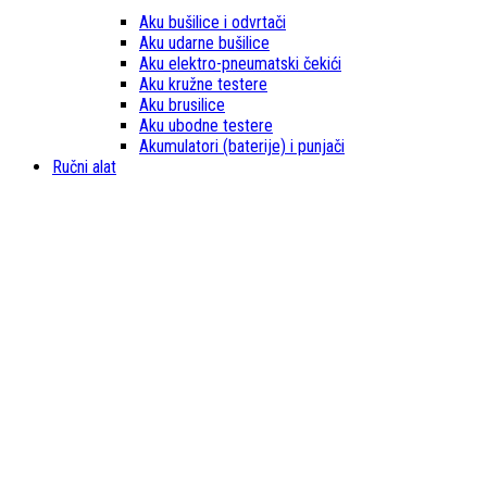
Aku bušilice i odvrtači
Aku udarne bušilice
Aku elektro-pneumatski čekići
Aku kružne testere
Aku brusilice
Aku ubodne testere
Akumulatori (baterije) i punjači
Ručni alat