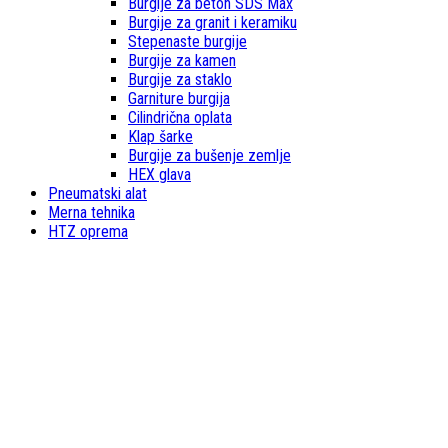
Burgije za beton SDS Max
Burgije za granit i keramiku
Stepenaste burgije
Burgije za kamen
Burgije za staklo
Garniture burgija
Cilindrična oplata
Klap šarke
Burgije za bušenje zemlje
HEX glava
Pneumatski alat
Merna tehnika
HTZ oprema