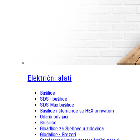
Električni alati
Bušilice
SDS+ bušilice
SDS Max bušilice
Bušilice i štemarice sa HEX prihvatom
Udarni odvijači
Brusilice
Gloadlice za žljebove u zidovima
Glodalice - Frezeri