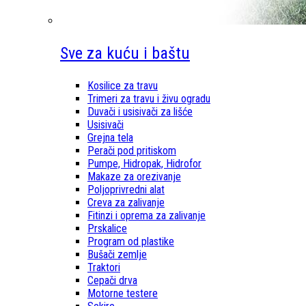
Sve za kuću i baštu
Kosilice za travu
Trimeri za travu i živu ogradu
Duvači i usisivači za lišće
Usisivači
Grejna tela
Perači pod pritiskom
Pumpe, Hidropak, Hidrofor
Makaze za orezivanje
Poljoprivredni alat
Creva za zalivanje
Fitinzi i oprema za zalivanje
Prskalice
Program od plastike
Bušači zemlje
Traktori
Cepači drva
Motorne testere