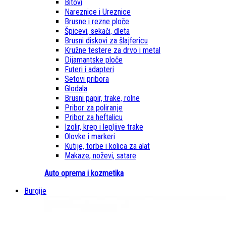
Bitovi
Nareznice i Ureznice
Brusne i rezne ploče
Špicevi, sekači, dleta
Brusni diskovi za šlajfericu
Kružne testere za drvo i metal
Dijamantske ploče
Futeri i adapteri
Setovi pribora
Glodala
Brusni papir, trake, rolne
Pribor za poliranje
Pribor za heftalicu
Izolir, krep i lepljive trake
Olovke i markeri
Kutije, torbe i kolica za alat
Makaze, noževi, satare
Auto oprema i kozmetika
Burgije