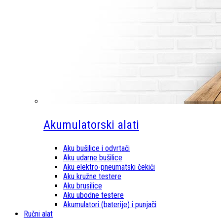
Akumulatorski alati
Aku bušilice i odvrtači
Aku udarne bušilice
Aku elektro-pneumatski čekići
Aku kružne testere
Aku brusilice
Aku ubodne testere
Akumulatori (baterije) i punjači
Ručni alat