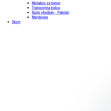
Mešalice za beton
Transportna kolica
Ručni viljuškari - Paletari
Merdevine
Okovi