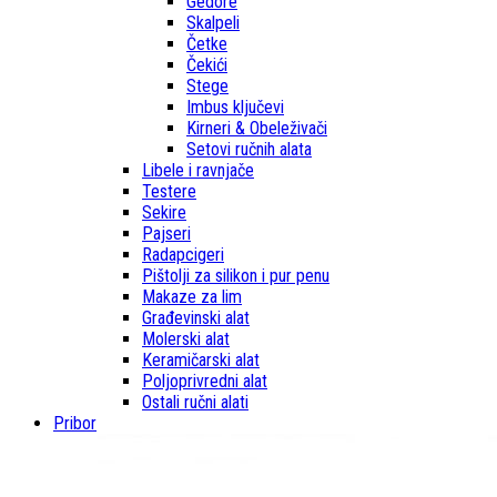
Gedore
Skalpeli
Četke
Čekići
Stege
Imbus ključevi
Kirneri & Obeleživači
Setovi ručnih alata
Libele i ravnjače
Testere
Sekire
Pajseri
Radapcigeri
Pištolji za silikon i pur penu
Makaze za lim
Građevinski alat
Molerski alat
Keramičarski alat
Poljoprivredni alat
Ostali ručni alati
Pribor