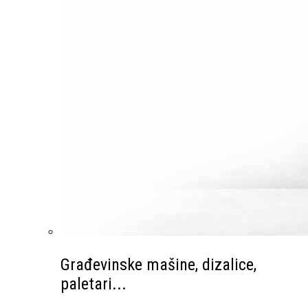
Građevinske mašine, dizalice,
paletari...