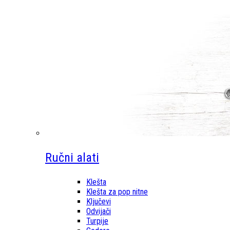
Ručni alati
Klešta
Klešta za pop nitne
Ključevi
Odvijači
Turpije