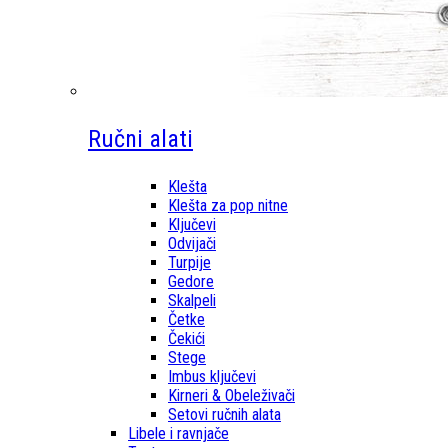
Ručni alati
Klešta
Klešta za pop nitne
Ključevi
Odvijači
Turpije
Gedore
Skalpeli
Četke
Čekići
Stege
Imbus ključevi
Kirneri & Obeleživači
Setovi ručnih alata
Libele i ravnjače