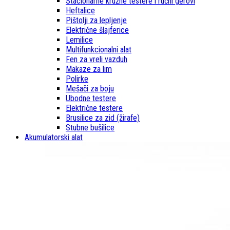
Stacionarne kružne testere i ručni gerovi
Heftalice
Pištolji za lepljenje
Električne šlajferice
Lemilice
Multifunkcionalni alat
Fen za vreli vazduh
Makaze za lim
Polirke
Mešači za boju
Ubodne testere
Električne testere
Brusilice za zid (žirafe)
Stubne bušilice
Akumulatorski alat