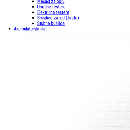
Mešači za boju
Ubodne testere
Električne testere
Brusilice za zid (žirafe)
Stubne bušilice
Akumulatorski alat