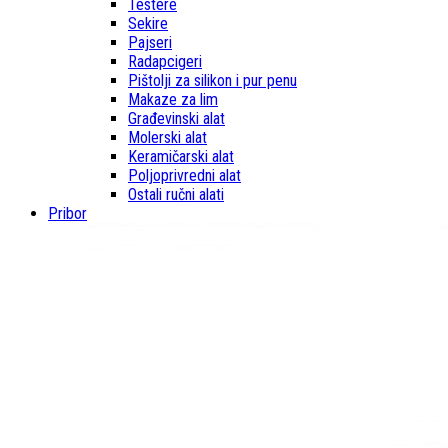
Testere
Sekire
Pajseri
Radapcigeri
Pištolji za silikon i pur penu
Makaze za lim
Građevinski alat
Molerski alat
Keramičarski alat
Poljoprivredni alat
Ostali ručni alati
Pribor