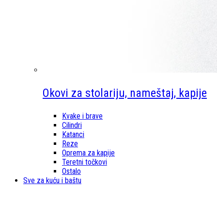
Okovi za stolariju, nameštaj, kapije
Kvake i brave
Cilindri
Katanci
Reze
Oprema za kapije
Teretni točkovi
Ostalo
Sve za kuću i baštu