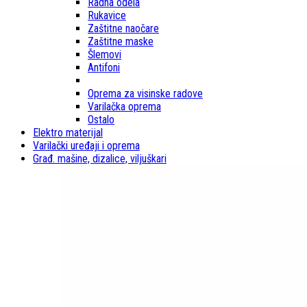
Radna odela
Rukavice
Zaštitne naočare
Zaštitne maske
Šlemovi
Antifoni
Oprema za visinske radove
Varilačka oprema
Ostalo
Elektro materijal
Varilački uređaji i oprema
Građ. mašine, dizalice, viljuškari