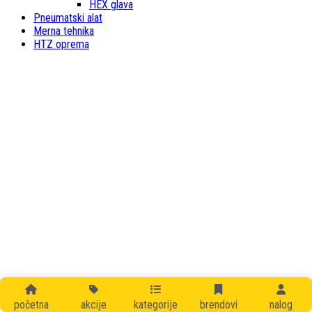
HEX glava
Pneumatski alat
Merna tehnika
HTZ oprema
početna
akcije
kategorije
brendovi
nalog