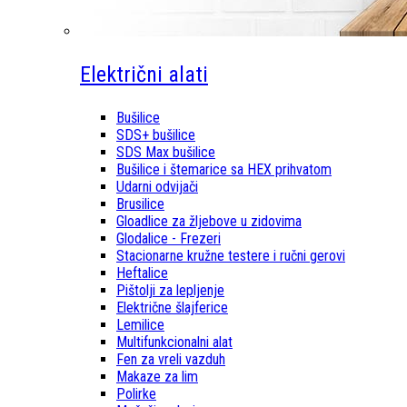
Električni alati
Bušilice
SDS+ bušilice
SDS Max bušilice
Bušilice i štemarice sa HEX prihvatom
Udarni odvijači
Brusilice
Gloadlice za žljebove u zidovima
Glodalice - Frezeri
Stacionarne kružne testere i ručni gerovi
Heftalice
Pištolji za lepljenje
Električne šlajferice
Lemilice
Multifunkcionalni alat
Fen za vreli vazduh
Makaze za lim
Polirke