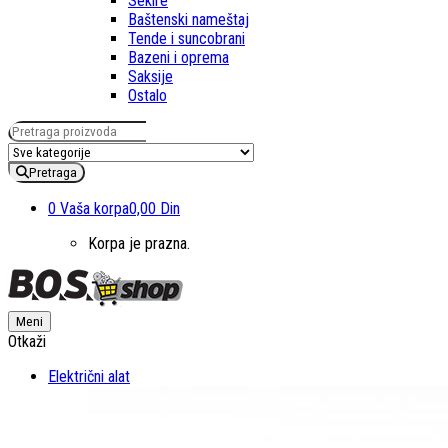
Sekire
Baštenski nameštaj
Tende i suncobrani
Bazeni i oprema
Saksije
Ostalo
Pretraga za:
Pretraga
0
Vaša korpa
0,00 Din
Korpa je prazna.
Meni
Otkaži
Električni alat