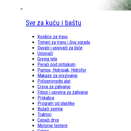
Sve za kuću i baštu
Kosilice za travu
Trimeri za travu i živu ogradu
Duvači i usisivači za lišće
Usisivači
Grejna tela
Perači pod pritiskom
Pumpe, Hidropak, Hidrofor
Makaze za orezivanje
Poljoprivredni alat
Creva za zalivanje
Fitinzi i oprema za zalivanje
Prskalice
Program od plastike
Bušači zemlje
Traktori
Cepači drva
Motorne testere