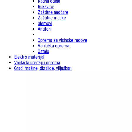
Radna odela
Rukavice
Zaštitne naočare
Zaštitne maske
Šlemovi
Antifoni
Oprema za visinske radove
Varilačka oprema
Ostalo
Elektro materijal
Varilački uređaji i oprema
Građ. mašine, dizalice, viljuškari