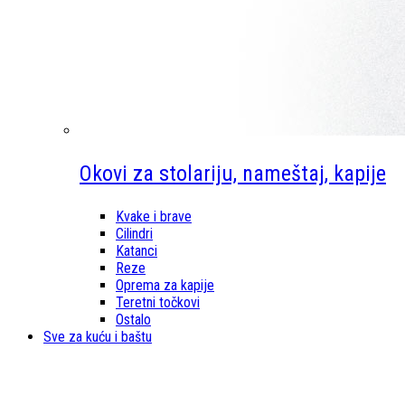
Okovi za stolariju, nameštaj, kapije
Kvake i brave
Cilindri
Katanci
Reze
Oprema za kapije
Teretni točkovi
Ostalo
Sve za kuću i baštu