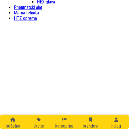
HEX glava
Pneumatski alat
Merna tehnika
HTZ oprema
početna
akcije
kategorije
brendovi
nalog