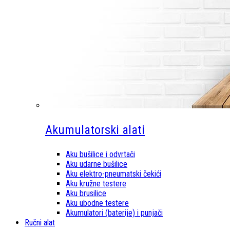
Akumulatorski alati
Aku bušilice i odvrtači
Aku udarne bušilice
Aku elektro-pneumatski čekići
Aku kružne testere
Aku brusilice
Aku ubodne testere
Akumulatori (baterije) i punjači
Ručni alat