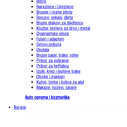
Bitovi
Nareznice i Ureznice
Brusne i rezne ploče
Špicevi, sekači, dleta
Brusni diskovi za šlajfericu
Kružne testere za drvo i metal
Dijamantske ploče
Futeri i adapteri
Setovi pribora
Glodala
Brusni papir, trake, rolne
Pribor za poliranje
Pribor za heftalicu
Izolir, krep i lepljive trake
Olovke i markeri
Kutije, torbe i kolica za alat
Makaze, noževi, satare
Auto oprema i kozmetika
Burgije