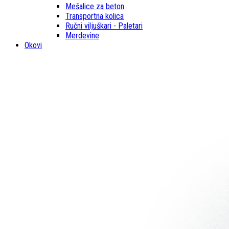
Mešalice za beton
Transportna kolica
Ručni viljuškari - Paletari
Merdevine
Okovi