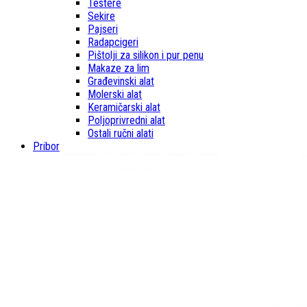
Testere
Sekire
Pajseri
Radapcigeri
Pištolji za silikon i pur penu
Makaze za lim
Građevinski alat
Molerski alat
Keramičarski alat
Poljoprivredni alat
Ostali ručni alati
Pribor