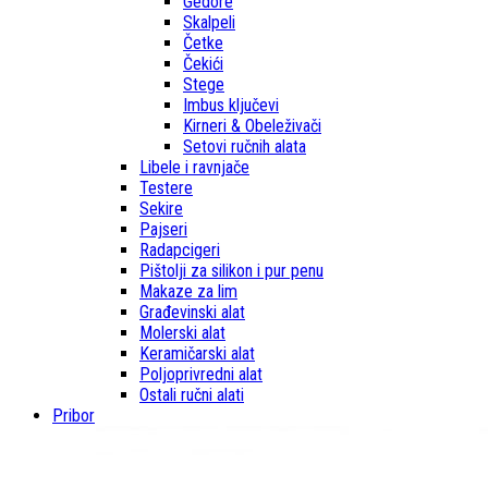
Gedore
Skalpeli
Četke
Čekići
Stege
Imbus ključevi
Kirneri & Obeleživači
Setovi ručnih alata
Libele i ravnjače
Testere
Sekire
Pajseri
Radapcigeri
Pištolji za silikon i pur penu
Makaze za lim
Građevinski alat
Molerski alat
Keramičarski alat
Poljoprivredni alat
Ostali ručni alati
Pribor