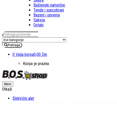
Sekire
Baštenski nameštaj
Tende i suncobrani
Bazeni i oprema
Saksije
Ostalo
Pretraga za:
Pretraga
0
Vaša korpa
0,00 Din
Korpa je prazna.
Meni
Otkaži
Električni alat