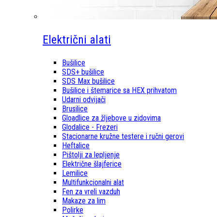
Električni alati
Bušilice
SDS+ bušilice
SDS Max bušilice
Bušilice i štemarice sa HEX prihvatom
Udarni odvijači
Brusilice
Gloadlice za žljebove u zidovima
Glodalice - Frezeri
Stacionarne kružne testere i ručni gerovi
Heftalice
Pištolji za lepljenje
Električne šlajferice
Lemilice
Multifunkcionalni alat
Fen za vreli vazduh
Makaze za lim
Polirke