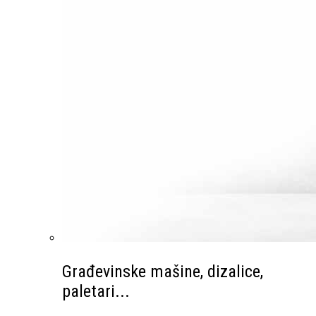
Građevinske mašine, dizalice,
paletari...