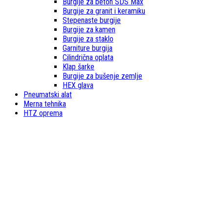
Burgije za beton SDS Max
Burgije za granit i keramiku
Stepenaste burgije
Burgije za kamen
Burgije za staklo
Garniture burgija
Cilindrična oplata
Klap šarke
Burgije za bušenje zemlje
HEX glava
Pneumatski alat
Merna tehnika
HTZ oprema