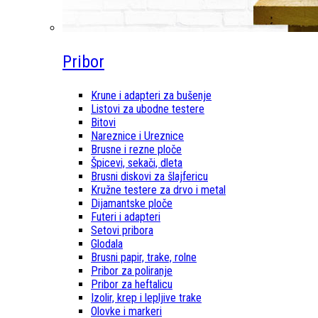
Pribor
Krune i adapteri za bušenje
Listovi za ubodne testere
Bitovi
Nareznice i Ureznice
Brusne i rezne ploče
Špicevi, sekači, dleta
Brusni diskovi za šlajfericu
Kružne testere za drvo i metal
Dijamantske ploče
Futeri i adapteri
Setovi pribora
Glodala
Brusni papir, trake, rolne
Pribor za poliranje
Pribor za heftalicu
Izolir, krep i lepljive trake
Olovke i markeri