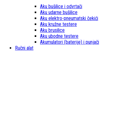
Aku bušilice i odvrtači
Aku udarne bušilice
Aku elektro-pneumatski čekići
Aku kružne testere
Aku brusilice
Aku ubodne testere
Akumulatori (baterije) i punjači
Ručni alat