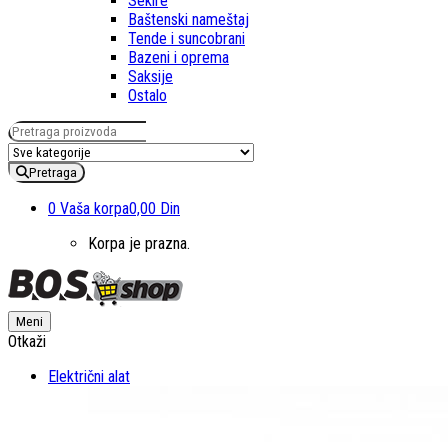
Sekire
Baštenski nameštaj
Tende i suncobrani
Bazeni i oprema
Saksije
Ostalo
Pretraga za:
Pretraga
0
Vaša korpa
0,00 Din
Korpa je prazna.
Meni
Otkaži
Električni alat