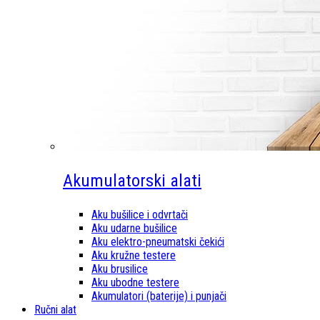
Akumulatorski alati
Aku bušilice i odvrtači
Aku udarne bušilice
Aku elektro-pneumatski čekići
Aku kružne testere
Aku brusilice
Aku ubodne testere
Akumulatori (baterije) i punjači
Ručni alat