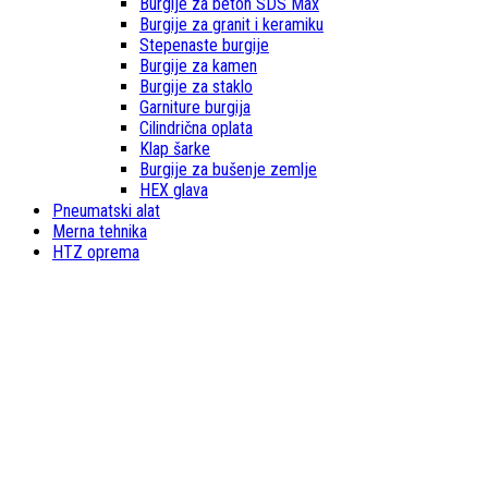
Burgije za beton SDS Max
Burgije za granit i keramiku
Stepenaste burgije
Burgije za kamen
Burgije za staklo
Garniture burgija
Cilindrična oplata
Klap šarke
Burgije za bušenje zemlje
HEX glava
Pneumatski alat
Merna tehnika
HTZ oprema