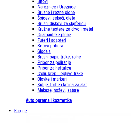
Bitovi
Nareznice i Ureznice
Brusne i rezne ploče
Špicevi, sekači, dleta
Brusni diskovi za šlajfericu
Kružne testere za drvo i metal
Dijamantske ploče
Futeri i adapteri
Setovi pribora
Glodala
Brusni papir, trake, rolne
Pribor za poliranje
Pribor za heftalicu
Izolir, krep i lepljive trake
Olovke i markeri
Kutije, torbe i kolica za alat
Makaze, noževi, satare
Auto oprema i kozmetika
Burgije