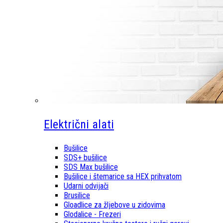
Električni alati
Bušilice
SDS+ bušilice
SDS Max bušilice
Bušilice i štemarice sa HEX prihvatom
Udarni odvijači
Brusilice
Gloadlice za žljebove u zidovima
Glodalice - Frezeri