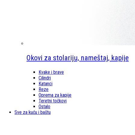
Okovi za stolariju, nameštaj, kapije
Kvake i brave
Cilindri
Katanci
Reze
Oprema za kapije
Teretni točkovi
Ostalo
Sve za kuću i baštu