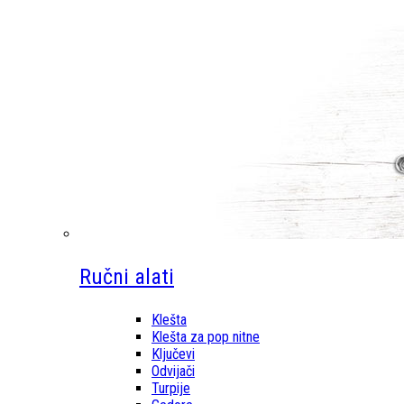
Ručni alati
Klešta
Klešta za pop nitne
Ključevi
Odvijači
Turpije