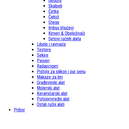
Gedore
Skalpeli
Četke
Čekići
Stege
Imbus ključevi
Kirneri & Obeleživači
Setovi ručnih alata
Libele i ravnjače
Testere
Sekire
Pajseri
Radapcigeri
Pištolji za silikon i pur penu
Makaze za lim
Građevinski alat
Molerski alat
Keramičarski alat
Poljoprivredni alat
Ostali ručni alati
Pribor