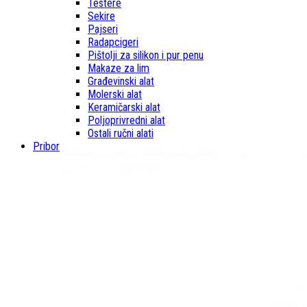
Testere
Sekire
Pajseri
Radapcigeri
Pištolji za silikon i pur penu
Makaze za lim
Građevinski alat
Molerski alat
Keramičarski alat
Poljoprivredni alat
Ostali ručni alati
Pribor