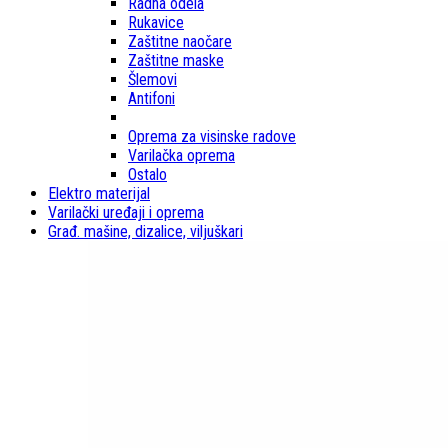
Radna odela
Rukavice
Zaštitne naočare
Zaštitne maske
Šlemovi
Antifoni
Oprema za visinske radove
Varilačka oprema
Ostalo
Elektro materijal
Varilački uređaji i oprema
Građ. mašine, dizalice, viljuškari