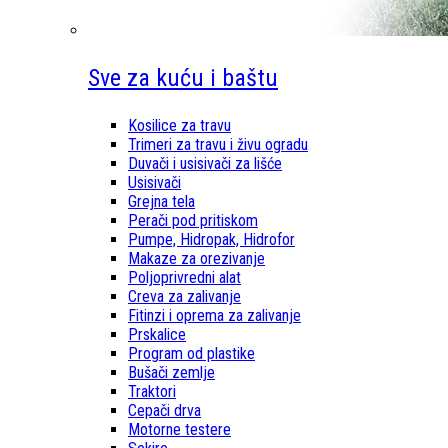
Sve za kuću i baštu
Kosilice za travu
Trimeri za travu i živu ogradu
Duvači i usisivači za lišće
Usisivači
Grejna tela
Perači pod pritiskom
Pumpe, Hidropak, Hidrofor
Makaze za orezivanje
Poljoprivredni alat
Creva za zalivanje
Fitinzi i oprema za zalivanje
Prskalice
Program od plastike
Bušači zemlje
Traktori
Cepači drva
Motorne testere