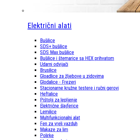
Električni alati
Bušilice
SDS+ bušilice
SDS Max bušilice
Bušilice i štemarice sa HEX prihvatom
Udarni odvijači
Brusilice
Gloadlice za žljebove u zidovima
Glodalice - Frezeri
Stacionarne kružne testere i ručni gerovi
Heftalice
Pištolji za lepljenje
Električne šlajferice
Lemilice
Multifunkcionalni alat
Fen za vreli vazduh
Makaze za lim
Polirke