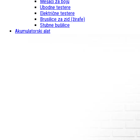
Mešači za boju
Ubodne testere
Električne testere
Brusilice za zid (žirafe)
Stubne bušilice
Akumulatorski alat