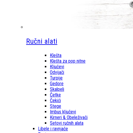
Ručni alati
Klešta
Klešta za pop nitne
Ključevi
Odvijači
Turpije
Gedore
Skalpeli
Četke
Čekići
Stege
Imbus ključevi
Kirneri & Obeleživači
Setovi ručnih alata
Libele i ravnjače