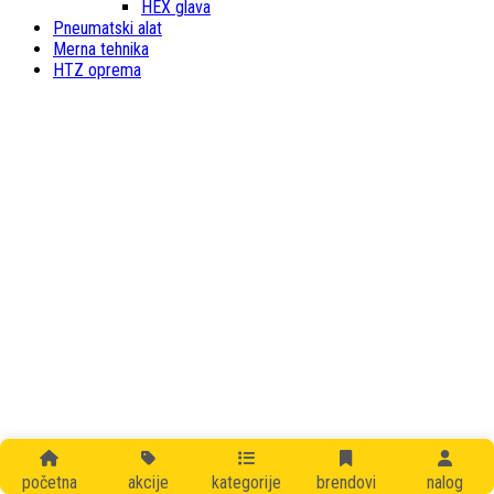
HEX glava
Pneumatski alat
Merna tehnika
HTZ oprema
početna
akcije
kategorije
brendovi
nalog