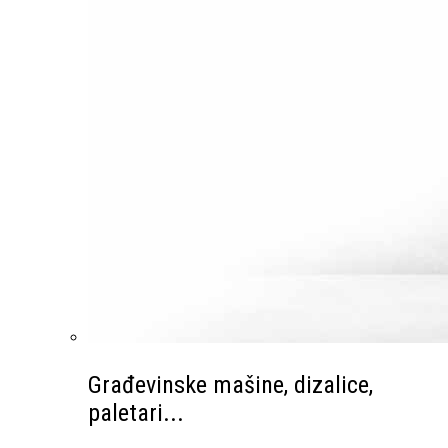
Građevinske mašine, dizalice,
paletari...