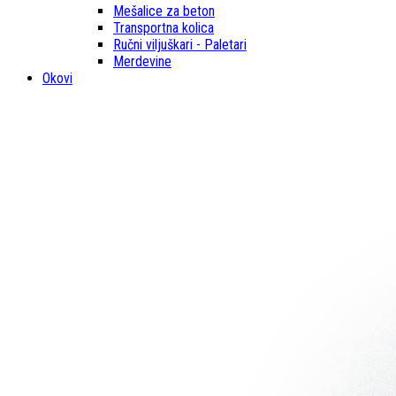
Mešalice za beton
Transportna kolica
Ručni viljuškari - Paletari
Merdevine
Okovi