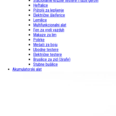
Stacionarne kružne testere i ručni gerovi
Heftalice
Pištolji za lepljenje
Električne šlajferice
Lemilice
Multifunkcionalni alat
Fen za vreli vazduh
Makaze za lim
Polirke
Mešači za boju
Ubodne testere
Električne testere
Brusilice za zid (žirafe)
Stubne bušilice
Akumulatorski alat