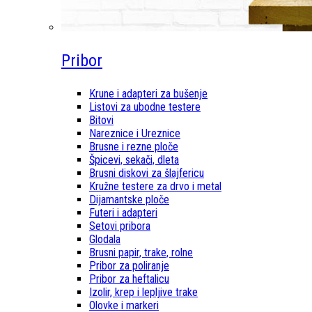
Pribor
Krune i adapteri za bušenje
Listovi za ubodne testere
Bitovi
Nareznice i Ureznice
Brusne i rezne ploče
Špicevi, sekači, dleta
Brusni diskovi za šlajfericu
Kružne testere za drvo i metal
Dijamantske ploče
Futeri i adapteri
Setovi pribora
Glodala
Brusni papir, trake, rolne
Pribor za poliranje
Pribor za heftalicu
Izolir, krep i lepljive trake
Olovke i markeri