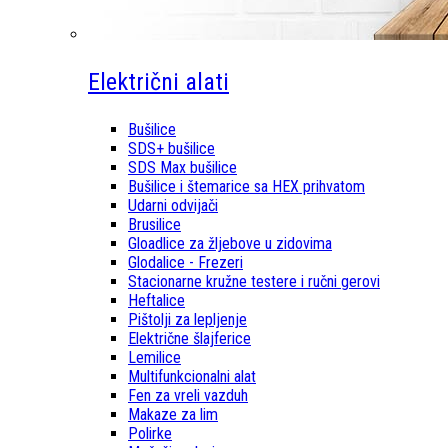
Električni alati
Bušilice
SDS+ bušilice
SDS Max bušilice
Bušilice i štemarice sa HEX prihvatom
Udarni odvijači
Brusilice
Gloadlice za žljebove u zidovima
Glodalice - Frezeri
Stacionarne kružne testere i ručni gerovi
Heftalice
Pištolji za lepljenje
Električne šlajferice
Lemilice
Multifunkcionalni alat
Fen za vreli vazduh
Makaze za lim
Polirke