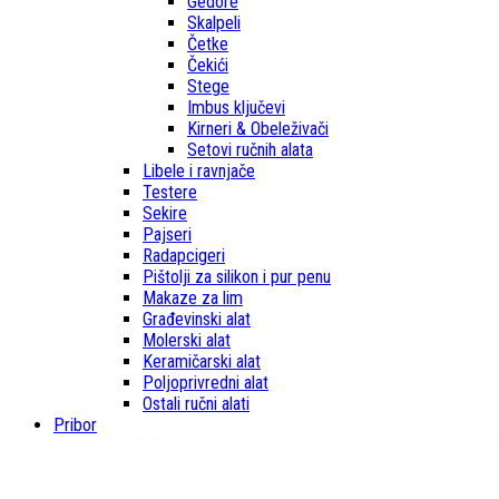
Gedore
Skalpeli
Četke
Čekići
Stege
Imbus ključevi
Kirneri & Obeleživači
Setovi ručnih alata
Libele i ravnjače
Testere
Sekire
Pajseri
Radapcigeri
Pištolji za silikon i pur penu
Makaze za lim
Građevinski alat
Molerski alat
Keramičarski alat
Poljoprivredni alat
Ostali ručni alati
Pribor