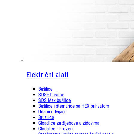
Električni alati
Bušilice
SDS+ bušilice
SDS Max bušilice
Bušilice i štemarice sa HEX prihvatom
Udarni odvijači
Brusilice
Gloadlice za žljebove u zidovima
Glodalice - Frezeri