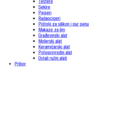
Testere
Sekire
Pajseri
Radapcigeri
Pištolji za silikon i pur penu
Makaze za lim
Građevinski alat
Molerski alat
Keramičarski alat
Poljoprivredni alat
Ostali ručni alati
Pribor