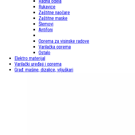
Radna odela
Rukavice
Zaštitne naočare
Zaštitne maske
Šlemovi
Antifoni
Oprema za visinske radove
Varilačka oprema
Ostalo
Elektro materijal
Varilački uređaji i oprema
Građ. mašine, dizalice, viljuškari