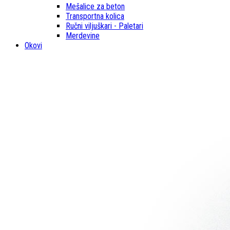
Mešalice za beton
Transportna kolica
Ručni viljuškari - Paletari
Merdevine
Okovi