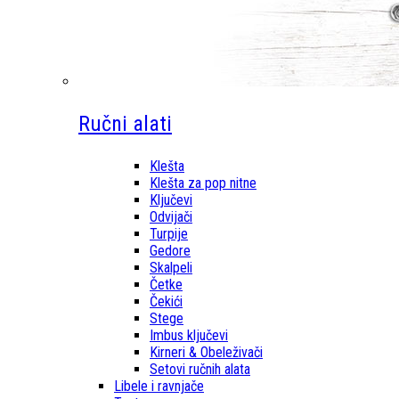
Ručni alati
Klešta
Klešta za pop nitne
Ključevi
Odvijači
Turpije
Gedore
Skalpeli
Četke
Čekići
Stege
Imbus ključevi
Kirneri & Obeleživači
Setovi ručnih alata
Libele i ravnjače