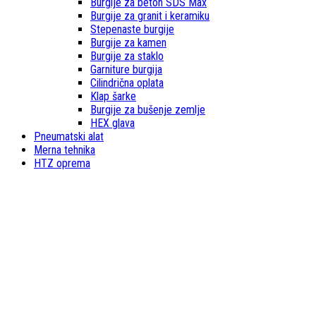
Burgije za beton SDS Max
Burgije za granit i keramiku
Stepenaste burgije
Burgije za kamen
Burgije za staklo
Garniture burgija
Cilindrična oplata
Klap šarke
Burgije za bušenje zemlje
HEX glava
Pneumatski alat
Merna tehnika
HTZ oprema