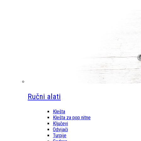
Ručni alati
Klešta
Klešta za pop nitne
Ključevi
Odvijači
Turpije