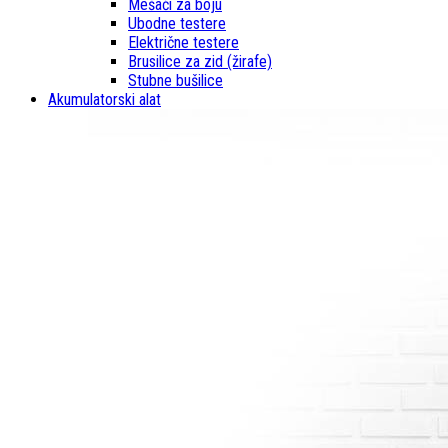
Mešači za boju
Ubodne testere
Električne testere
Brusilice za zid (žirafe)
Stubne bušilice
Akumulatorski alat