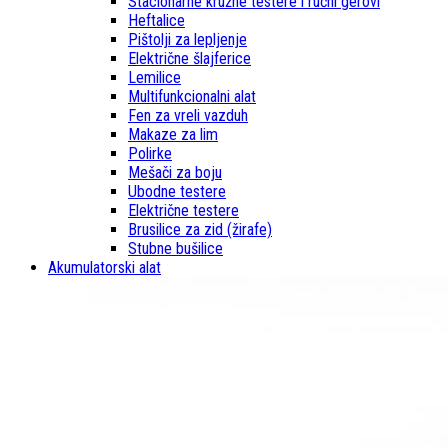
Stacionarne kružne testere i ručni gerovi
Heftalice
Pištolji za lepljenje
Električne šlajferice
Lemilice
Multifunkcionalni alat
Fen za vreli vazduh
Makaze za lim
Polirke
Mešači za boju
Ubodne testere
Električne testere
Brusilice za zid (žirafe)
Stubne bušilice
Akumulatorski alat