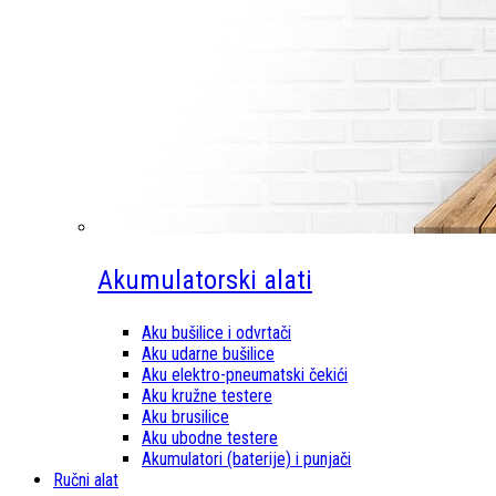
Akumulatorski alati
Aku bušilice i odvrtači
Aku udarne bušilice
Aku elektro-pneumatski čekići
Aku kružne testere
Aku brusilice
Aku ubodne testere
Akumulatori (baterije) i punjači
Ručni alat