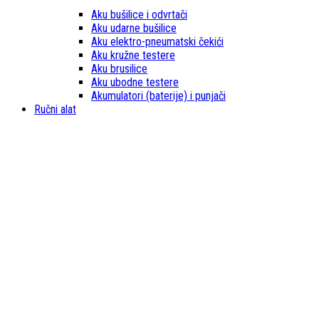
Aku bušilice i odvrtači
Aku udarne bušilice
Aku elektro-pneumatski čekići
Aku kružne testere
Aku brusilice
Aku ubodne testere
Akumulatori (baterije) i punjači
Ručni alat