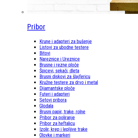
Pribor
Krune i adapteri za bušenje
Listovi za ubodne testere
Bitovi
Nareznice i Ureznice
Brusne i rezne ploče
Špicevi, sekači, dleta
Brusni diskovi za šlajfericu
Kružne testere za drvo i metal
Dijamantske ploče
Futeri i adapteri
Setovi pribora
Glodala
Brusni papir, trake, rolne
Pribor za poliranje
Pribor za heftalicu
Izolir, krep i lepljive trake
Olovke i markeri