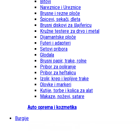
Bitovi
Nareznice i Ureznice
Brusne i rezne ploče
Špicevi, sekači, dleta
Brusni diskovi za šlajfericu
Kružne testere za drvo i metal
Dijamantske ploče
Futeri i adapteri
Setovi pribora
Glodala
Brusni papir, trake, rolne
Pribor za poliranje
Pribor za heftalicu
Izolir, krep i lepljive trake
Olovke i markeri
Kutije, torbe i kolica za alat
Makaze, noževi, satare
Auto oprema i kozmetika
Burgije