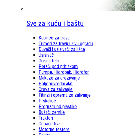
Sve za kuću i baštu
Kosilice za travu
Trimeri za travu i živu ogradu
Duvači i usisivači za lišće
Usisivači
Grejna tela
Perači pod pritiskom
Pumpe, Hidropak, Hidrofor
Makaze za orezivanje
Poljoprivredni alat
Creva za zalivanje
Fitinzi i oprema za zalivanje
Prskalice
Program od plastike
Bušači zemlje
Traktori
Cepači drva
Motorne testere