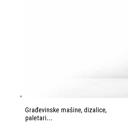
Građevinske mašine, dizalice,
paletari...