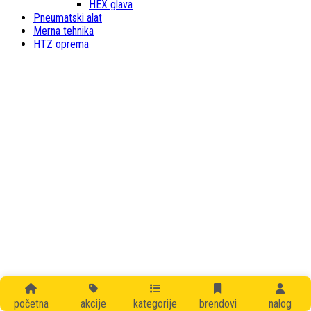
HEX glava
Pneumatski alat
Merna tehnika
HTZ oprema
početna
akcije
kategorije
brendovi
nalog