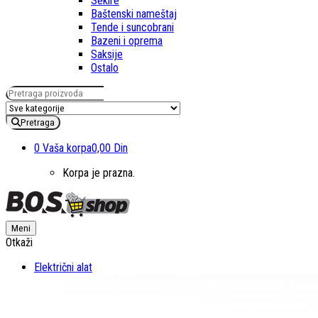
Sekire
Baštenski nameštaj
Tende i suncobrani
Bazeni i oprema
Saksije
Ostalo
Pretraga za:
Pretraga
0
Vaša korpa
0,00 Din
Korpa je prazna.
Meni
Otkaži
Električni alat