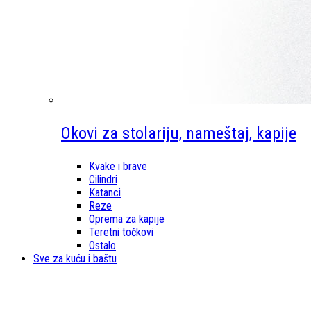
Okovi za stolariju, nameštaj, kapije
Kvake i brave
Cilindri
Katanci
Reze
Oprema za kapije
Teretni točkovi
Ostalo
Sve za kuću i baštu