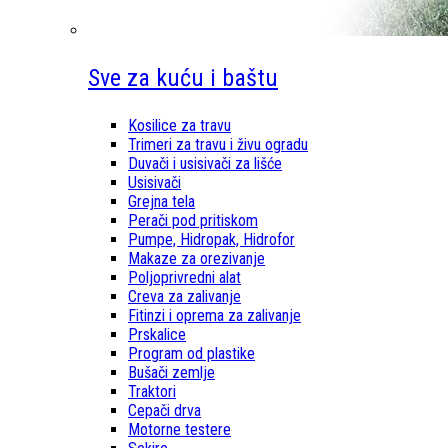
Sve za kuću i baštu
Kosilice za travu
Trimeri za travu i živu ogradu
Duvači i usisivači za lišće
Usisivači
Grejna tela
Perači pod pritiskom
Pumpe, Hidropak, Hidrofor
Makaze za orezivanje
Poljoprivredni alat
Creva za zalivanje
Fitinzi i oprema za zalivanje
Prskalice
Program od plastike
Bušači zemlje
Traktori
Cepači drva
Motorne testere