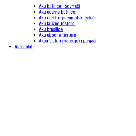
Aku bušilice i odvrtači
Aku udarne bušilice
Aku elektro-pneumatski čekići
Aku kružne testere
Aku brusilice
Aku ubodne testere
Akumulatori (baterije) i punjači
Ručni alat