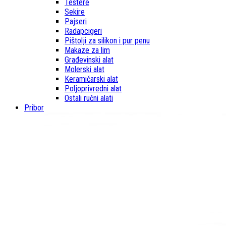
Testere
Sekire
Pajseri
Radapcigeri
Pištolji za silikon i pur penu
Makaze za lim
Građevinski alat
Molerski alat
Keramičarski alat
Poljoprivredni alat
Ostali ručni alati
Pribor