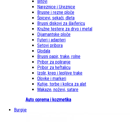
Bitovi
Nareznice i Ureznice
Brusne i rezne ploče
Špicevi, sekači, dleta
Brusni diskovi za šlajfericu
Kružne testere za drvo i metal
Dijamantske ploče
Futeri i adapteri
Setovi pribora
Glodala
Brusni papir, trake, rolne
Pribor za poliranje
Pribor za heftalicu
Izolir, krep i lepljive trake
Olovke i markeri
Kutije, torbe i kolica za alat
Makaze, noževi, satare
Auto oprema i kozmetika
Burgije