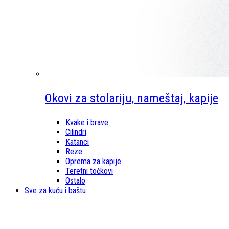
Okovi za stolariju, nameštaj, kapije
Kvake i brave
Cilindri
Katanci
Reze
Oprema za kapije
Teretni točkovi
Ostalo
Sve za kuću i baštu