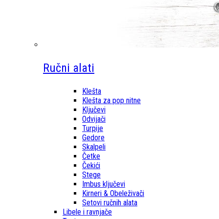
Ručni alati
Klešta
Klešta za pop nitne
Ključevi
Odvijači
Turpije
Gedore
Skalpeli
Četke
Čekići
Stege
Imbus ključevi
Kirneri & Obeleživači
Setovi ručnih alata
Libele i ravnjače