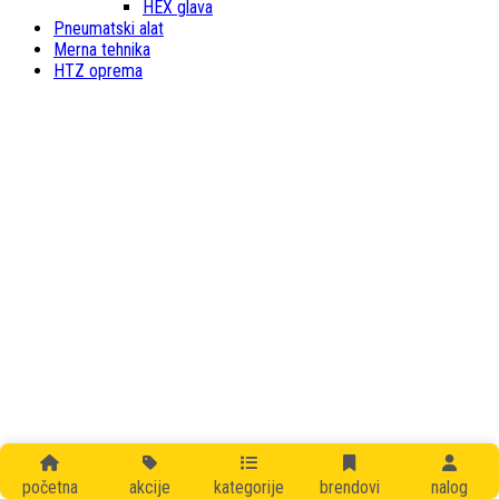
HEX glava
Pneumatski alat
Merna tehnika
HTZ oprema
početna
akcije
kategorije
brendovi
nalog