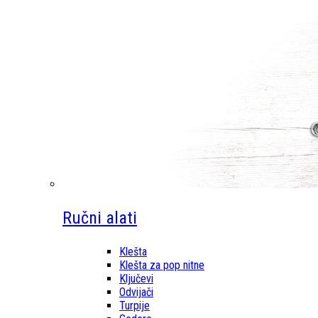
Ručni alati
Klešta
Klešta za pop nitne
Ključevi
Odvijači
Turpije