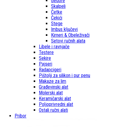
Gedore
Skalpeli
Četke
Čekići
Stege
Imbus ključevi
Kirneri & Obeleživači
Setovi ručnih alata
Libele i ravnjače
Testere
Sekire
Pajseri
Radapcigeri
Pištolji za silikon i pur penu
Makaze za lim
Građevinski alat
Molerski alat
Keramičarski alat
Poljoprivredni alat
Ostali ručni alati
Pribor