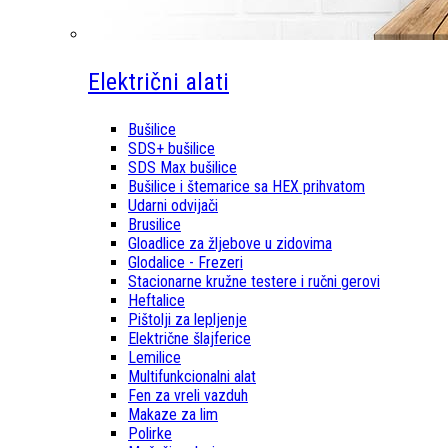
Električni alati
Bušilice
SDS+ bušilice
SDS Max bušilice
Bušilice i štemarice sa HEX prihvatom
Udarni odvijači
Brusilice
Gloadlice za žljebove u zidovima
Glodalice - Frezeri
Stacionarne kružne testere i ručni gerovi
Heftalice
Pištolji za lepljenje
Električne šlajferice
Lemilice
Multifunkcionalni alat
Fen za vreli vazduh
Makaze za lim
Polirke