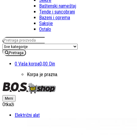
Sekire
Baštenski nameštaj
Tende i suncobrani
Bazeni i oprema
Saksije
Ostalo
Pretraga za:
Pretraga
0
Vaša korpa
0,00 Din
Korpa je prazna.
Meni
Otkaži
Električni alat