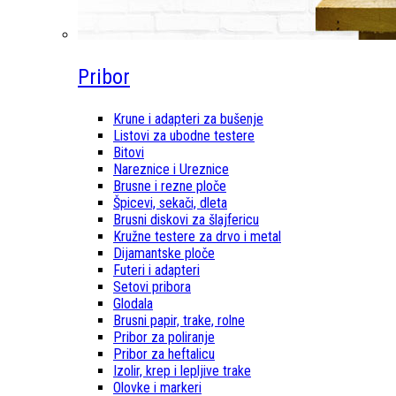
Pribor
Krune i adapteri za bušenje
Listovi za ubodne testere
Bitovi
Nareznice i Ureznice
Brusne i rezne ploče
Špicevi, sekači, dleta
Brusni diskovi za šlajfericu
Kružne testere za drvo i metal
Dijamantske ploče
Futeri i adapteri
Setovi pribora
Glodala
Brusni papir, trake, rolne
Pribor za poliranje
Pribor za heftalicu
Izolir, krep i lepljive trake
Olovke i markeri