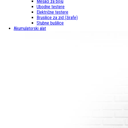
Mešači za boju
Ubodne testere
Električne testere
Brusilice za zid (žirafe)
Stubne bušilice
Akumulatorski alat