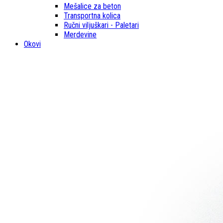
Mešalice za beton
Transportna kolica
Ručni viljuškari - Paletari
Merdevine
Okovi