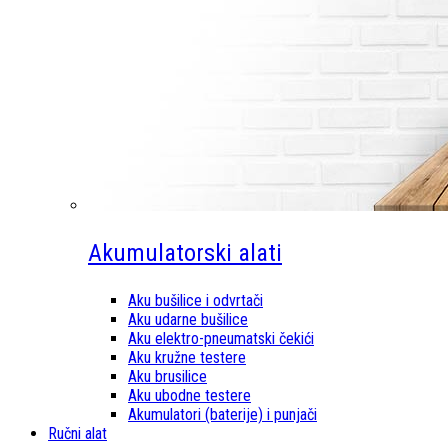
Akumulatorski alati
Aku bušilice i odvrtači
Aku udarne bušilice
Aku elektro-pneumatski čekići
Aku kružne testere
Aku brusilice
Aku ubodne testere
Akumulatori (baterije) i punjači
Ručni alat