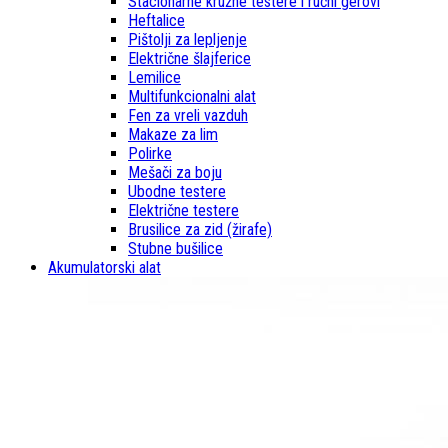
Stacionarne kružne testere i ručni gerovi
Heftalice
Pištolji za lepljenje
Električne šlajferice
Lemilice
Multifunkcionalni alat
Fen za vreli vazduh
Makaze za lim
Polirke
Mešači za boju
Ubodne testere
Električne testere
Brusilice za zid (žirafe)
Stubne bušilice
Akumulatorski alat