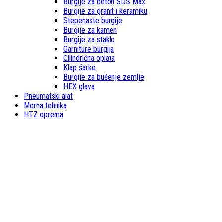
Burgije za beton SDS Max
Burgije za granit i keramiku
Stepenaste burgije
Burgije za kamen
Burgije za staklo
Garniture burgija
Cilindrična oplata
Klap šarke
Burgije za bušenje zemlje
HEX glava
Pneumatski alat
Merna tehnika
HTZ oprema