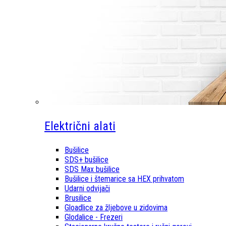
Električni alati
Bušilice
SDS+ bušilice
SDS Max bušilice
Bušilice i štemarice sa HEX prihvatom
Udarni odvijači
Brusilice
Gloadlice za žljebove u zidovima
Glodalice - Frezeri