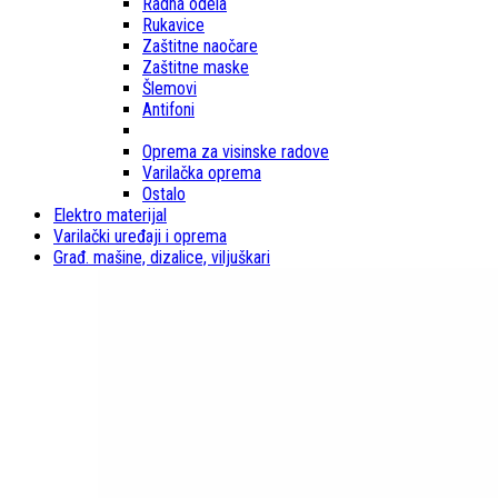
Radna odela
Rukavice
Zaštitne naočare
Zaštitne maske
Šlemovi
Antifoni
Oprema za visinske radove
Varilačka oprema
Ostalo
Elektro materijal
Varilački uređaji i oprema
Građ. mašine, dizalice, viljuškari