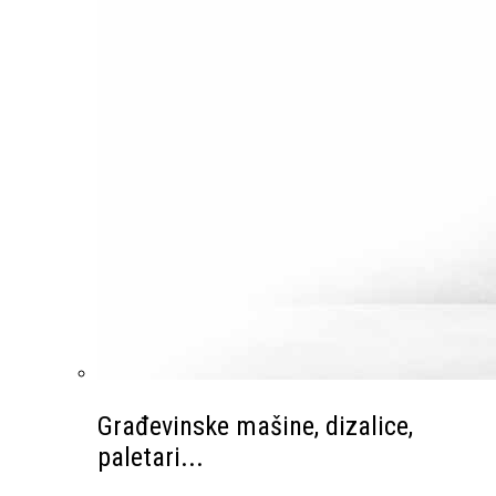
Građevinske mašine, dizalice,
paletari...