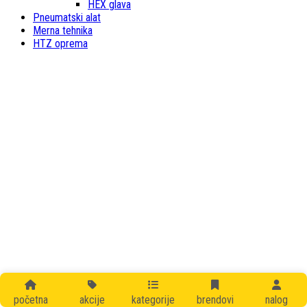
HEX glava
Pneumatski alat
Merna tehnika
HTZ oprema
početna
akcije
kategorije
brendovi
nalog