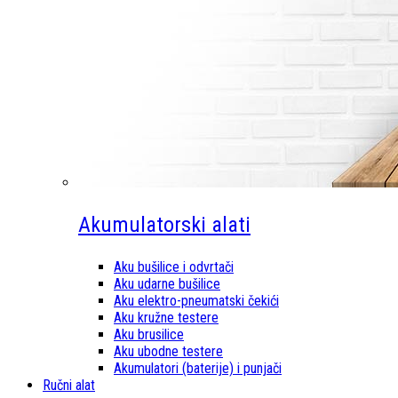
Akumulatorski alati
Aku bušilice i odvrtači
Aku udarne bušilice
Aku elektro-pneumatski čekići
Aku kružne testere
Aku brusilice
Aku ubodne testere
Akumulatori (baterije) i punjači
Ručni alat