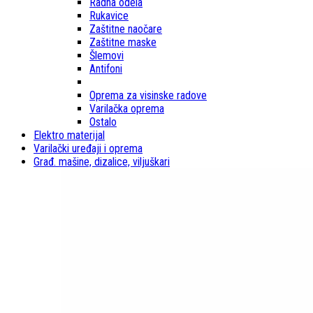
Radna odela
Rukavice
Zaštitne naočare
Zaštitne maske
Šlemovi
Antifoni
Oprema za visinske radove
Varilačka oprema
Ostalo
Elektro materijal
Varilački uređaji i oprema
Građ. mašine, dizalice, viljuškari