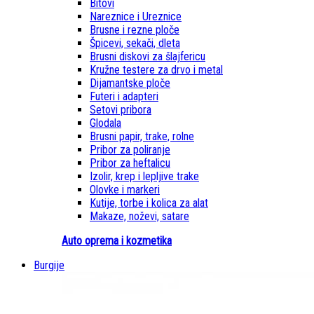
Bitovi
Nareznice i Ureznice
Brusne i rezne ploče
Špicevi, sekači, dleta
Brusni diskovi za šlajfericu
Kružne testere za drvo i metal
Dijamantske ploče
Futeri i adapteri
Setovi pribora
Glodala
Brusni papir, trake, rolne
Pribor za poliranje
Pribor za heftalicu
Izolir, krep i lepljive trake
Olovke i markeri
Kutije, torbe i kolica za alat
Makaze, noževi, satare
Auto oprema i kozmetika
Burgije