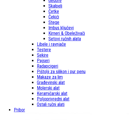
Gedore
Skalpeli
Četke
Čekići
Stege
Imbus ključevi
Kirneri & Obeleživači
Setovi ručnih alata
Libele i ravnjače
Testere
Sekire
Pajseri
Radapcigeri
Pištolji za silikon i pur penu
Makaze za lim
Građevinski alat
Molerski alat
Keramičarski alat
Poljoprivredni alat
Ostali ručni alati
Pribor