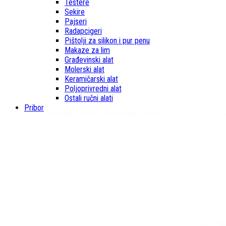
Testere
Sekire
Pajseri
Radapcigeri
Pištolji za silikon i pur penu
Makaze za lim
Građevinski alat
Molerski alat
Keramičarski alat
Poljoprivredni alat
Ostali ručni alati
Pribor