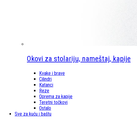
Okovi za stolariju, nameštaj, kapije
Kvake i brave
Cilindri
Katanci
Reze
Oprema za kapije
Teretni točkovi
Ostalo
Sve za kuću i baštu