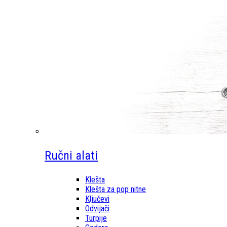
Ručni alati
Klešta
Klešta za pop nitne
Ključevi
Odvijači
Turpije