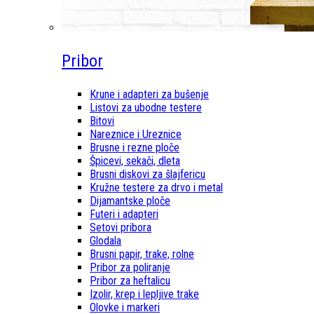
Pribor
Krune i adapteri za bušenje
Listovi za ubodne testere
Bitovi
Nareznice i Ureznice
Brusne i rezne ploče
Špicevi, sekači, dleta
Brusni diskovi za šlajfericu
Kružne testere za drvo i metal
Dijamantske ploče
Futeri i adapteri
Setovi pribora
Glodala
Brusni papir, trake, rolne
Pribor za poliranje
Pribor za heftalicu
Izolir, krep i lepljive trake
Olovke i markeri