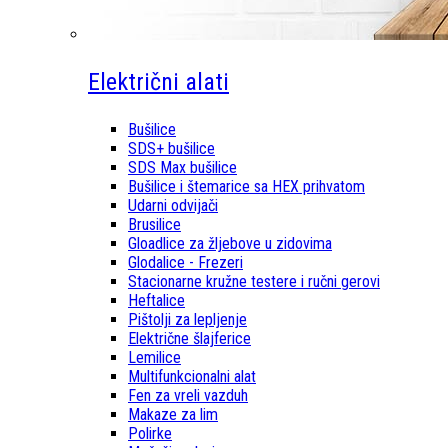
Električni alati
Bušilice
SDS+ bušilice
SDS Max bušilice
Bušilice i štemarice sa HEX prihvatom
Udarni odvijači
Brusilice
Gloadlice za žljebove u zidovima
Glodalice - Frezeri
Stacionarne kružne testere i ručni gerovi
Heftalice
Pištolji za lepljenje
Električne šlajferice
Lemilice
Multifunkcionalni alat
Fen za vreli vazduh
Makaze za lim
Polirke