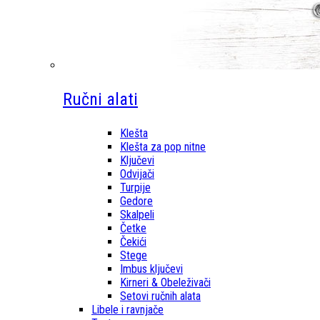
Ručni alati
Klešta
Klešta za pop nitne
Ključevi
Odvijači
Turpije
Gedore
Skalpeli
Četke
Čekići
Stege
Imbus ključevi
Kirneri & Obeleživači
Setovi ručnih alata
Libele i ravnjače