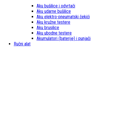
Aku bušilice i odvrtači
Aku udarne bušilice
Aku elektro-pneumatski čekići
Aku kružne testere
Aku brusilice
Aku ubodne testere
Akumulatori (baterije) i punjači
Ručni alat