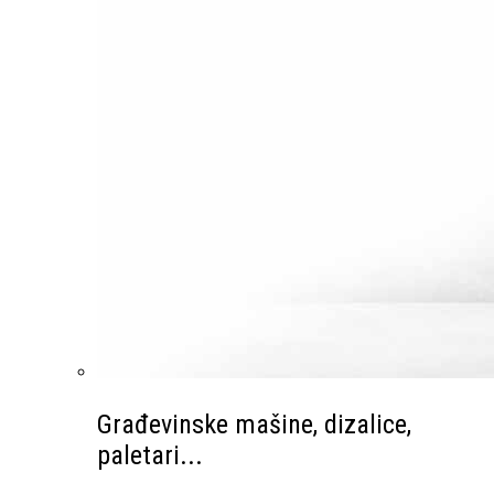
Građevinske mašine, dizalice,
paletari...