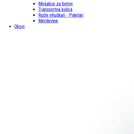
Mešalice za beton
Transportna kolica
Ručni viljuškari - Paletari
Merdevine
Okovi