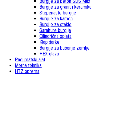
Burgije za beton SDS Max
Burgije za granit i keramiku
Stepenaste burgije
Burgije za kamen
Burgije za staklo
Garniture burgija
Cilindrična oplata
Klap šarke
Burgije za bušenje zemlje
HEX glava
Pneumatski alat
Merna tehnika
HTZ oprema