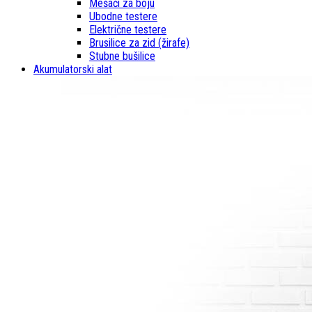
Mešači za boju
Ubodne testere
Električne testere
Brusilice za zid (žirafe)
Stubne bušilice
Akumulatorski alat