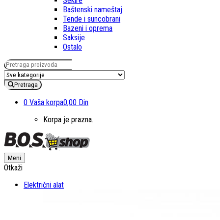
Sekire
Baštenski nameštaj
Tende i suncobrani
Bazeni i oprema
Saksije
Ostalo
Pretraga za:
Pretraga
0
Vaša korpa
0,00 Din
Korpa je prazna.
Meni
Otkaži
Električni alat