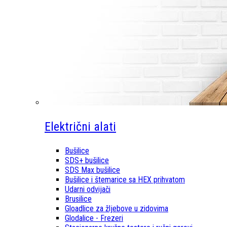
Električni alati
Bušilice
SDS+ bušilice
SDS Max bušilice
Bušilice i štemarice sa HEX prihvatom
Udarni odvijači
Brusilice
Gloadlice za žljebove u zidovima
Glodalice - Frezeri