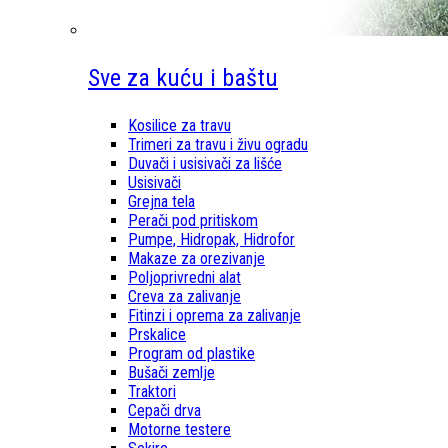
Sve za kuću i baštu
Kosilice za travu
Trimeri za travu i živu ogradu
Duvači i usisivači za lišće
Usisivači
Grejna tela
Perači pod pritiskom
Pumpe, Hidropak, Hidrofor
Makaze za orezivanje
Poljoprivredni alat
Creva za zalivanje
Fitinzi i oprema za zalivanje
Prskalice
Program od plastike
Bušači zemlje
Traktori
Cepači drva
Motorne testere