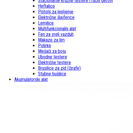
Stacionarne kružne testere i ručni gerovi
Heftalice
Pištolji za lepljenje
Električne šlajferice
Lemilice
Multifunkcionalni alat
Fen za vreli vazduh
Makaze za lim
Polirke
Mešači za boju
Ubodne testere
Električne testere
Brusilice za zid (žirafe)
Stubne bušilice
Akumulatorski alat