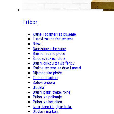
Pribor
Krune i adapteri za bušenje
Listovi za ubodne testere
Bitovi
Nareznice i Ureznice
Brusne i rezne ploče
Špicevi, sekači, dleta
Brusni diskovi za šlajfericu
Kružne testere za drvo i metal
Dijamantske ploče
Futeri i adapteri
Setovi pribora
Glodala
Brusni papir, trake, rolne
Pribor za poliranje
Pribor za heftalicu
Izolir, krep i lepljive trake
Olovke i markeri