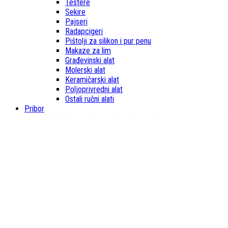
Testere
Sekire
Pajseri
Radapcigeri
Pištolji za silikon i pur penu
Makaze za lim
Građevinski alat
Molerski alat
Keramičarski alat
Poljoprivredni alat
Ostali ručni alati
Pribor