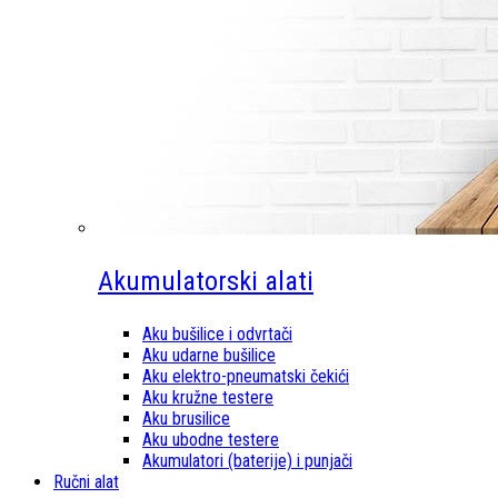
Akumulatorski alati
Aku bušilice i odvrtači
Aku udarne bušilice
Aku elektro-pneumatski čekići
Aku kružne testere
Aku brusilice
Aku ubodne testere
Akumulatori (baterije) i punjači
Ručni alat