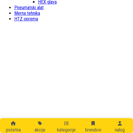
HEX glava
Pneumatski alat
Merna tehnika
HTZ oprema
početna
akcije
kategorije
brendovi
nalog