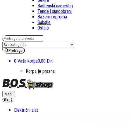
Sekire
Baštenski nameštaj
Tende i suncobrani
Bazeni i oprema
Saksije
Ostalo
Pretraga za:
Pretraga
0
Vaša korpa
0,00 Din
Korpa je prazna.
Meni
Otkaži
Električni alat