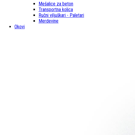
Mešalice za beton
Transportna kolica
Ručni viljuškari - Paletari
Merdevine
Okovi