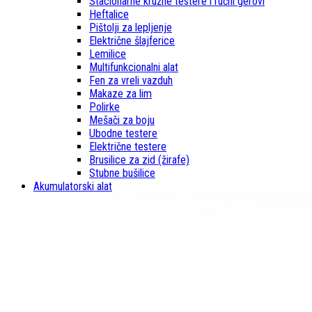
Stacionarne kružne testere i ručni gerovi
Heftalice
Pištolji za lepljenje
Električne šlajferice
Lemilice
Multifunkcionalni alat
Fen za vreli vazduh
Makaze za lim
Polirke
Mešači za boju
Ubodne testere
Električne testere
Brusilice za zid (žirafe)
Stubne bušilice
Akumulatorski alat