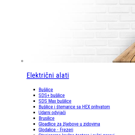
Električni alati
Bušilice
SDS+ bušilice
SDS Max bušilice
Bušilice i štemarice sa HEX prihvatom
Udarni odvijači
Brusilice
Gloadlice za žljebove u zidovima
Glodalice - Frezeri