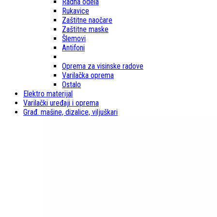
Radna odela
Rukavice
Zaštitne naočare
Zaštitne maske
Šlemovi
Antifoni
Oprema za visinske radove
Varilačka oprema
Ostalo
Elektro materijal
Varilački uređaji i oprema
Građ. mašine, dizalice, viljuškari