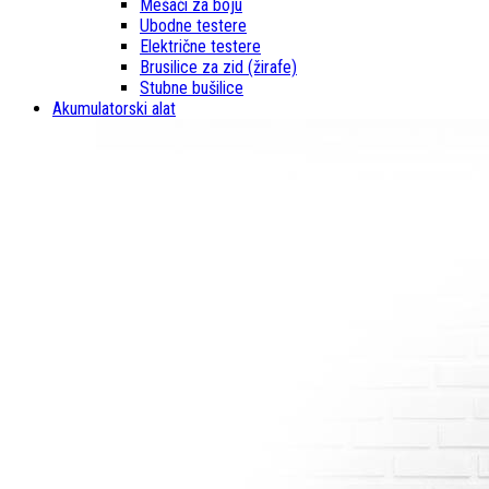
Mešači za boju
Ubodne testere
Električne testere
Brusilice za zid (žirafe)
Stubne bušilice
Akumulatorski alat