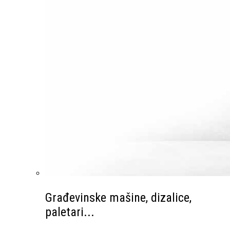
Građevinske mašine, dizalice,
paletari...