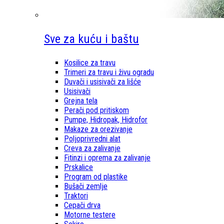
Sve za kuću i baštu
Kosilice za travu
Trimeri za travu i živu ogradu
Duvači i usisivači za lišće
Usisivači
Grejna tela
Perači pod pritiskom
Pumpe, Hidropak, Hidrofor
Makaze za orezivanje
Poljoprivredni alat
Creva za zalivanje
Fitinzi i oprema za zalivanje
Prskalice
Program od plastike
Bušači zemlje
Traktori
Cepači drva
Motorne testere