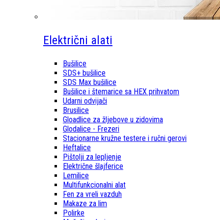
Električni alati
Bušilice
SDS+ bušilice
SDS Max bušilice
Bušilice i štemarice sa HEX prihvatom
Udarni odvijači
Brusilice
Gloadlice za žljebove u zidovima
Glodalice - Frezeri
Stacionarne kružne testere i ručni gerovi
Heftalice
Pištolji za lepljenje
Električne šlajferice
Lemilice
Multifunkcionalni alat
Fen za vreli vazduh
Makaze za lim
Polirke