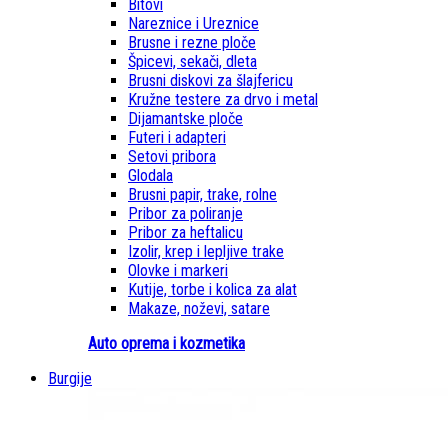
Bitovi
Nareznice i Ureznice
Brusne i rezne ploče
Špicevi, sekači, dleta
Brusni diskovi za šlajfericu
Kružne testere za drvo i metal
Dijamantske ploče
Futeri i adapteri
Setovi pribora
Glodala
Brusni papir, trake, rolne
Pribor za poliranje
Pribor za heftalicu
Izolir, krep i lepljive trake
Olovke i markeri
Kutije, torbe i kolica za alat
Makaze, noževi, satare
Auto oprema i kozmetika
Burgije