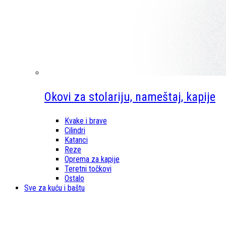
Okovi za stolariju, nameštaj, kapije
Kvake i brave
Cilindri
Katanci
Reze
Oprema za kapije
Teretni točkovi
Ostalo
Sve za kuću i baštu