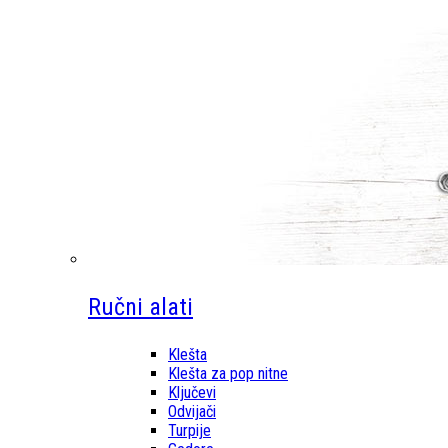
Ručni alati
Klešta
Klešta za pop nitne
Ključevi
Odvijači
Turpije