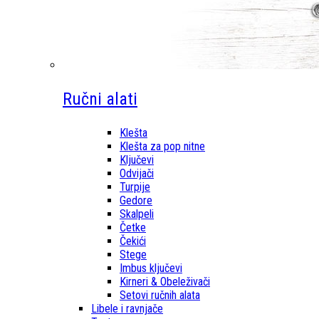
Ručni alati
Klešta
Klešta za pop nitne
Ključevi
Odvijači
Turpije
Gedore
Skalpeli
Četke
Čekići
Stege
Imbus ključevi
Kirneri & Obeleživači
Setovi ručnih alata
Libele i ravnjače