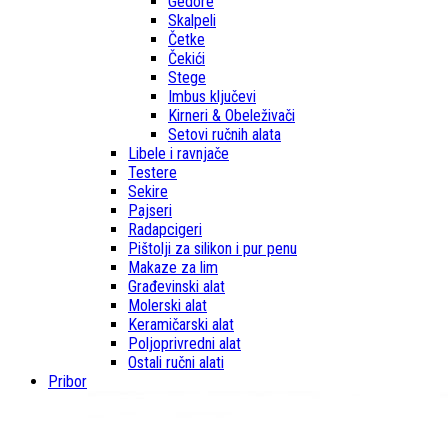
Gedore
Skalpeli
Četke
Čekići
Stege
Imbus ključevi
Kirneri & Obeleživači
Setovi ručnih alata
Libele i ravnjače
Testere
Sekire
Pajseri
Radapcigeri
Pištolji za silikon i pur penu
Makaze za lim
Građevinski alat
Molerski alat
Keramičarski alat
Poljoprivredni alat
Ostali ručni alati
Pribor